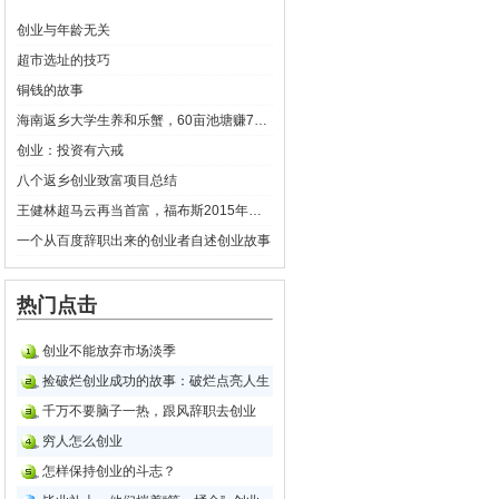
创业与年龄无关
超市选址的技巧
铜钱的故事
海南返乡大学生养和乐蟹，60亩池塘赚70万元
创业：投资有六戒
八个返乡创业致富项目总结
王健林超马云再当首富，福布斯2015年富豪榜华人完整榜单
一个从百度辞职出来的创业者自述创业故事
热门点击
创业不能放弃市场淡季
捡破烂创业成功的故事：破烂点亮人生
千万不要脑子一热，跟风辞职去创业
穷人怎么创业
怎样保持创业的斗志？