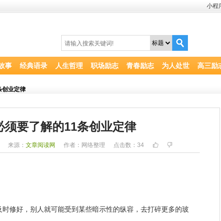
小程
故事
经典语录
人生哲理
职场励志
青春励志
为人处世
高三励
条创业定律
必须要了解的11条创业定律
2
来源：
文章阅读网
作者：网络整理
点击数：
34
及时修好，别人就可能受到某些暗示性的纵容，去打碎更多的玻