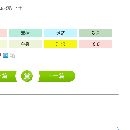
[励志演讲：十
牵挂
迷茫
岁月
单身
理想
爷爷