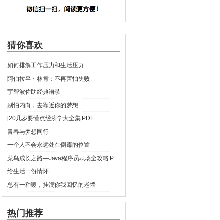
猜你喜欢
如何排解工作压力和生活压力
阿伯拉罕・林肯：不再害怕失败
宇智波佐助经典语录
别怕内向，去靠近你的梦想
[20几岁要懂点经济学大全集 PDF
青春与梦想同行
一个人不会永远处在倒霉的位置
菜鸟成长之路―Java程序员职场全攻略 PDF
给生活一份情怀
总有一种暖，挂满你我回忆的老墙
热门推荐