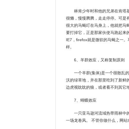
林肯少年时和他的兄弟在肯塔
很懒，慢慢腾腾，走走停停。可是
很大的马蝇叮在马身上，他就把马
要打掉它，正是那家伙使马跑起来的嘛
IE7，firefox就是微软的马蝇
样。
6、羊群效应，又称复制原则
一个羊群(集体)是一个很散乱
沃的绿草地，并在那里吃到了新鲜
边虎视眈眈的狼，或者看不到其它
7、蝴蝶效应
一只亚马逊河流域热带雨林中
一场龙卷风。 不管你做什么，网