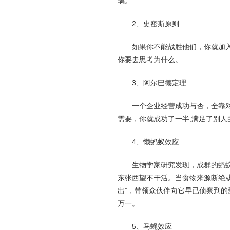
璃。
2、史密斯原则
如果你不能战胜他们，你就加
你要去思考为什么。
3、阿尔巴德定理
一个企业经营成功与否，全靠
需要，你就成功了一半;满足了别人
4、懒蚂蚁效应
生物学家研究发现，成群的蚂
东张西望不干活。当食物来源断绝或
出”，带领众伙伴向它早已侦察到
万一。
5、马蝇效应