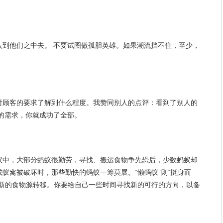
入到他们之中去。 不要试图做孤胆英雄。如果潮流挡不住，至少，
对顾客的要求了解到什么程度。我赞同别人的点评：看到了别人的
的需求，你就成功了全部。
蚁中，大部分蚂蚁很勤劳，寻找、搬运食物争先恐后，少数蚂蚁却
蚁窝被破坏时，那些勤快的蚂蚁一筹莫展。“懒蚂蚁”则“挺身而
的新的食物源转移。你要给自己一些时间寻找新的可行的方向，以备