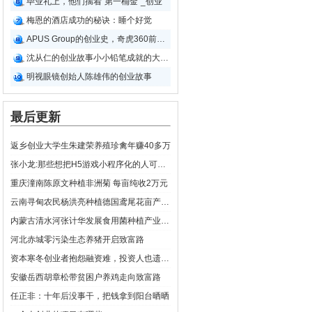
毕业礼上，他们揣着“第一桶金”_创业
梅恩的酒店成功的秘诀：睡个好觉
APUS Group的创业史，奇虎360前副总裁李涛的创业故事
沈从仁的创业故事小小铅笔成就的大事业
明视眼镜创始人陈雄伟的创业故事
最后更新
返乡创业大学生朱建荣养殖珍禽年赚40多万
张小龙:那些想把H5游戏小程序化的人可以省省了
重庆潼南陈原文种植非洲菊 每亩纯收2万元
云南寻甸农民杨洪亮种植德国鸢尾花亩产6万
内蒙古清水河张计华发展食用菌种植产业、带领群众致富新路
河北赤城零污染生态养猪开启致富路
资本寒冬创业者抱怨融资难，投资人也遗憾于找不到好的项目
安徽岳西胡章松带贫困户养鸡走向致富路
任正非：十年后没事干，把钱拿到阳台晒晒