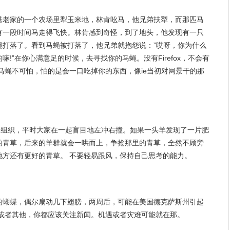
基老家的一个农场里犁玉米地，林肯吆马，他兄弟扶犁，而那匹马
有一段时间马走得飞快。林肯感到奇怪，到了地头，他发现有一只
蝇打落了。看到马蝇被打落了，他兄弟就抱怨说：”哎呀，你为什么
!”在你心满意足的时候，去寻找你的马蝇。没有Firefox，不会有
之一。马蝇不可怕，怕的是会一口吃掉你的东西，像ie当初对网景干的那
的组织，平时大家在一起盲目地左冲右撞。如果一头羊发现了一片肥
的青草，后来的羊群就会一哄而上，争抢那里的青草，全然不顾旁
地方还有更好的青草。 不要轻易跟风，保持自己思考的能力。
的蝴蝶，偶尔扇动几下翅膀，两周后，可能在美国德克萨斯州引起
站或者其他，你都应该关注新闻。机遇或者灾难可能就在那。