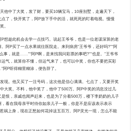
天他中了大奖，发了财，要买10辆宝马，10座别墅，走遍天下，
七点了，快开奖了，阿P放下手中的活，就死死的盯着电视。慢慢
小奖。
阿P想趁此机会去学一点技巧。说起王爷爷，也是一位老谋深算的老
。阿P买了一点水果就往医院走。来到病房“王爷爷，还好吗?”“阿
什么事，就是……”“阿P啊，是来找我问彩票的事吧?”“也是。”王爷爷
要靠运气，就算你不懂，但运气来了，也可以中奖，你也不要把买彩
”阿P听得糊里糊涂，便告辞了。
所发现。他又买了一注号码，这次他是信心满满。七点了，又要开奖
中大奖。不料，他中奖了，他中了500万。阿P中奖的消息没过几
是恨，亲戚也闻声赶来，也是为了分着500万，楼下李
奶奶
的儿子
啊，看在我
母亲
平时待你如亲儿子一般，你是不是应该表示表示
会惹祸上身，现在正愁如何花掉这五百万。阿P灵光一现，怎么不能