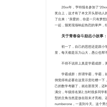
20xx年，亨特报名参加了“2
奖台上，这才有了本文开头那动人
了出来：“亲爱的，你是一只有梦想
一起，颁奖现场响起热烈的掌声，
关于青春奋斗励志小故事
初一了，自己的思想还是跟小
里，每天都是压力山大，愚公也帮
不得不说班上真是学霸成群，
学霸成群：所谓学霸，学霸，就
倒觉得有必要在这里示意吐槽一下
己的数学考砸了，就在那里哭，还
满分，年级排名第2,当时很多同学
型的主角当然是放在段末才亮相。
numberone，一直到今天。这