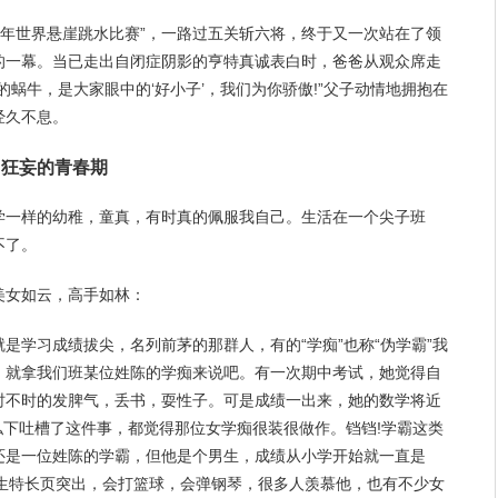
0xx年世界悬崖跳水比赛”，一路过五关斩六将，终于又一次站在了领
的一幕。当已走出自闭症阴影的亨特真诚表白时，爸爸从观众席走
的蜗牛，是大家眼中的‘好小子’，我们为你
骄傲
!”父子动情地
拥抱
在
经久不息。
：狂妄的青春期
学一样的幼稚，童真，有时真的佩服我自己。
生活
在一个尖子班
不了。
美女如云，高手如林：
是学习成绩拔尖，名列前茅的那群人，有的“学痴”也称“伪学霸”我
，就拿我们班某位姓陈的学痴来说吧。有一次期
中考
试，她觉得自
时不时的发脾气，丢书，耍性子。可是成绩一出来，她的数学将近
私下吐槽了这件事，都觉得那位女学痴很装很做作。铛铛!学霸这类
还是一位姓陈的学霸，但他是个男生，成绩从小学开始就一直是
个男生特长页突出，会打篮球，会弹钢琴，很多人
羡慕
他，也有不少
女