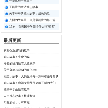
一篓鱼和一根鱼竿
正能量的童话励志故事
关于爷爷的感人故事：成长的歌
光阴的故事里，你是最刻骨的那一篇
12岁，在美国中学领悟什么叫“强者”
最后更新
农村创业成功的故事
励志故事：生命的伞
好看的经典励志儿童故事
关于兴趣与成功的事例3例
励志小故事：人的生命每一刻钟都是珍贵的
励志故事：命运女神往往会敞开新的大门
感动中学生励志故事
人生励志故事：梳理烦恼
尺有所长，寸有所短