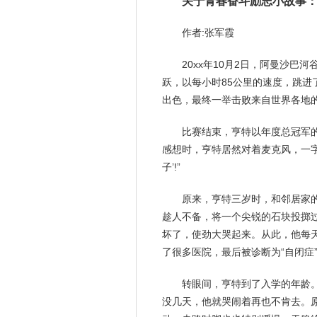
关于青春奋斗励志小故事
作者:张军霞
20xx年10月2日，阿曼沙巴
跃，以每小时85公里的速度，跳
出色，最终一举击败来自世界各地
比赛结束，亨特以年度总冠军
感想时，亨特居然对着麦克风，一字
子’!”
原来，亨特三岁时，和邻居家
趁人不备，将一个尖锐的石块投掷
坏了，使劲大哭起来。从此，他每
了很多医院，最后被诊断为“自闭症
转眼间，亨特到了入学的年龄
没几天，他就哭闹着再也不肯去。