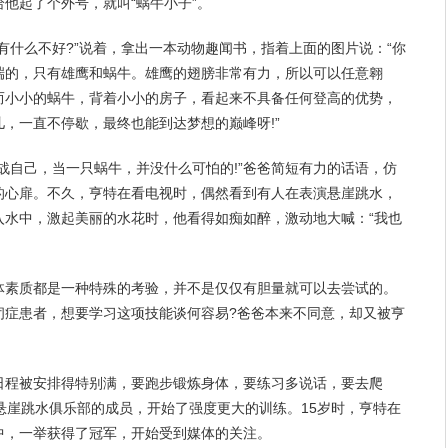
他起了个外号，就叫“蜗牛小子”。
有什么不好?”说着，拿出一本动物趣闻书，指着上面的图片说：“你
端的，只有雄鹰和蜗牛。雄鹰的翅膀非常有力，所以可以任意翱
而小小的蜗牛，背着小小的房子，看起来不具备任何登高的优势，
儿，一直不停歇，最终也能到达
梦想
的巅峰呀!”
战自己，当一只蜗牛，并没什么可怕的!”爸爸简短有力的话语，仿
的心扉。不久，亨特在看电视时，偶然看到有人在表演悬崖跳水，
入水中，激起
美丽
的水花时，他看得如痴如醉，激动地大喊：“我也
体素质都是一种特殊的考验，并不是仅仅有胆量就可以去尝试的。
闭症患者，想要
学习
这项技能谈何容易?爸爸本来不同意，却又被亨
日程被安排得特别满，要跑步锻炼身体，要练习多说话，要去爬
悬崖跳水俱乐部的成员，开始了强度更大的训练。15岁时，亨特在
中，一举获得了冠军，开始受到媒体的关注。