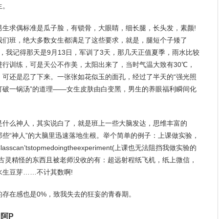
生。
男生求偶标准是瓜子脸，有锁骨，大眼睛，细长腿，长头发，素颜!
我们班，绝大多数女生都满足了这些要求，就是，腿短个子矮了
了，我记得那天是9月13日，军训了3天，那几天正值夏季，雨水比较
进行训练，可是天公不作美，太阳出来了，当时气温大致有30℃，
，可还是忍了下来。一张张如花似玉的面孔，经过了半天的“强光照
，打破一锅汤”的道理——女生皮肤由白变黑，男生的养眼福利瞬间化
是什么神人，其实说白了，就是班上一些大脑发达，思维丰富的
些“神人”的大脑里迅速落地生根。举个简单的例子：上课做实验，
an’tstopmedoingtheexperiment(上课也无法阻挡我做实验的
古灵精怪的东西且被
老师
没收的有：超远射程纸飞机，纸上微信，
生豆芽……不计其数啊!
的存在感也是0%，致我失去的狂妄的青春期。
阿P