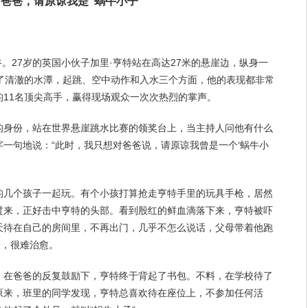
：
爸爸
，请原谅我是“蜗牛小子”
河谷。27岁的英国小伙子加里·亨特站在高达27米的悬崖边，纵身一
进了清澈的水潭，起跳、空中动作和入水三个方面，他的表现都非常
的11名顶尖高手，赢得现场观众一次次热烈的掌声。
的身份，站在世界悬崖跳水比赛的领奖台上，当主持人问他有什么
一句地说：“此时，我只想对爸爸说，请原谅我曾是一个‘蜗牛小
的几个孩子一起玩。有个小孩打算抢走亨特手里的玩具手枪，居然
过来，正好击中亨特的头部。看到殷红的鲜血滴落下来，亨特被吓
天待在自己的房间里，不再出门，几乎不怎么说话，
父母
带着他跑
”，很难治愈。
。在爸爸的反复鼓励下，亨特终于背起了书包。不料，在学校待了
原来，班里的同学发现，亨特总
喜欢
待在座位上，不参加任何活