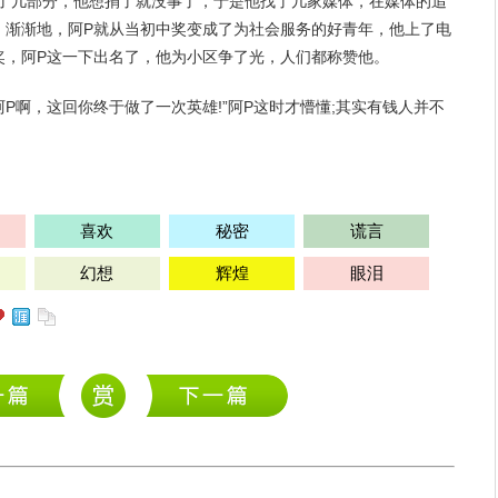
成了几部分，他想捐了就没事了，于是他找了几家媒体，在媒体的追
。渐渐地，阿P就从当初中奖变成了为社会服务的好青年，他上了电
奖，阿P这一下出名了，他为小区争了光，人们都称赞他。
阿P啊，这回你终于做了一次英雄!”阿P这时才懵懂;其实有钱人并不
喜欢
秘密
谎言
幻想
辉煌
眼泪