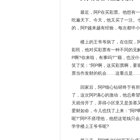
最近，阿P在买彩票。他想有一
吃遍天下。今天，他又买了一注。
的，阿P越来越有经验，每次都中
楼上的王
爷爷
病了，在住院，
彩民，他对买彩票有一种不同的见解
P啊?你来啦，有事吗?”“额，也没
笑了笑：“阿P啊，这买彩票啊，
票当作发财的机会……这重点是……
回家后，阿P细心钻研终于有
了，这次阿P满心的激动，他总
希望
天就传开了，弄得小区里又是羡慕又
爱财如命，今儿也找了上来：“阿P
呢?”阿P不搭理他，他想这笔钱只
学学楼上王爷爷呢?