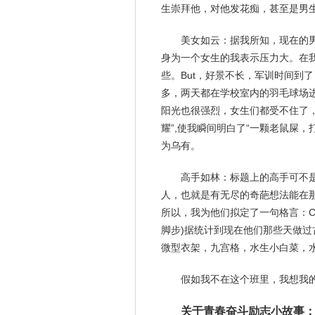
生
崇拜他，对他发花痴，甚至是男
美女如云：据我所知，现在的
身为一个女生的我表示压力大。在
些。But，好景不长，军训时间到
多，两天都在学校室内的羽毛球场
阳光也很强烈，女生们都受不住了
耀”,使我瞬间明白了“一颗老鼠屎
为乌有。
高手如林：标题上的高手可不
人，也就是有无尽的奇葩想法能在那
所以，我为他们拟定了一句格言：Classc
脚步)据统计到现在他们那些天做过
微型衣架，九宫格，水生小白菜，水
假如
我不在这个班里，我想我
关于青春奋斗励志小故事：