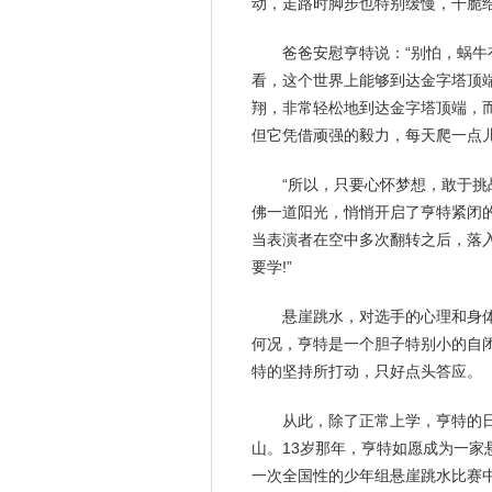
动，走路时脚步也特别缓慢，干脆给
爸爸
安慰
亨特说：“别怕，蜗牛
看，这个世界上能够到达金字塔顶
翔，非常轻松地到达金字塔顶端，
但它凭借顽强的毅力，每天爬一点
“所以，只要心怀梦想，敢于挑
佛一道
阳光
，悄悄开启了亨特紧闭
当表演者在空中多次翻转之后，落
要学!”
悬崖跳水，对选手的心理和身
何况，亨特是一个胆子特别小的自
特的
坚持
所打动，只好点头答应。
从此，除了正常上学，亨特的
山。13岁那年，亨特如愿成为一家
一次全国性的少年组悬崖跳水比赛