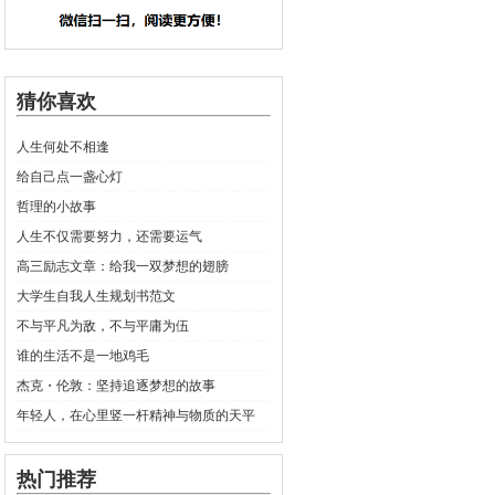
猜你喜欢
人生何处不相逢
给自己点一盏心灯
哲理的小故事
人生不仅需要努力，还需要运气
高三励志文章：给我一双梦想的翅膀
大学生自我人生规划书范文
不与平凡为敌，不与平庸为伍
谁的生活不是一地鸡毛
杰克・伦敦：坚持追逐梦想的故事
年轻人，在心里竖一杆精神与物质的天平
热门推荐