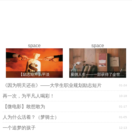
space
space
【励志短片】平淡
雇佣人生――一部获得了全世界102个奖项的短片
《因为明天还在》――大学生职业规划励志短片
01-24
再一次，为平凡人喝彩！
10-18
【微电影】敢想敢为
01-17
人为什么活着？（梦骑士）
01-05
一个追梦的孩子
12-13