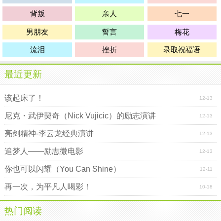
背叛
亲人
七一
男朋友
誓言
梅花
流泪
挫折
录取祝福语
最近更新
该起床了！
12-13
尼克・武伊契奇（Nick Vujicic）的励志演讲
12-13
亮剑精神-李云龙经典演讲
12-13
追梦人――励志微电影
12-13
你也可以闪耀（You Can Shine）
12-11
再一次，为平凡人喝彩！
10-18
热门阅读