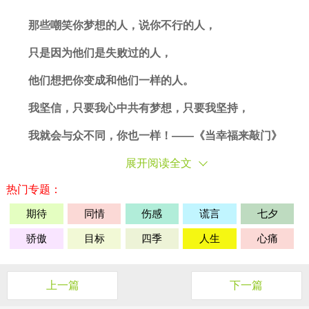
那些嘲笑你梦想的人，说你不行的人，
只是因为他们是
失败
过的人，
他们想把你变成和他们一样的人。
我坚信，只要我心中共有梦想，只要我
坚持
，
我就会与众不同，你也一样！
——《当
幸福
来敲门》
展开阅读全文
热门专题：
期待
同情
伤感
谎言
七夕
骄傲
目标
四季
人生
心痛
上一篇
下一篇