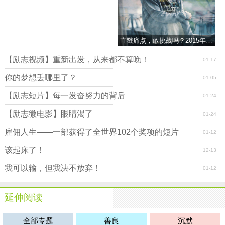
直戳痛点，敢挑战吗？2015年最新励志视频
【励志视频】重新出发，从来都不算晚！
01-17
你的梦想丢哪里了？
01-05
【励志短片】每一发奋努力的背后
01-24
【励志微电影】眼睛渴了
01-24
雇佣人生――一部获得了全世界102个奖项的短片
01-12
该起床了！
12-13
我可以输，但我决不放弃！
01-12
延伸阅读
全部专题
善良
沉默