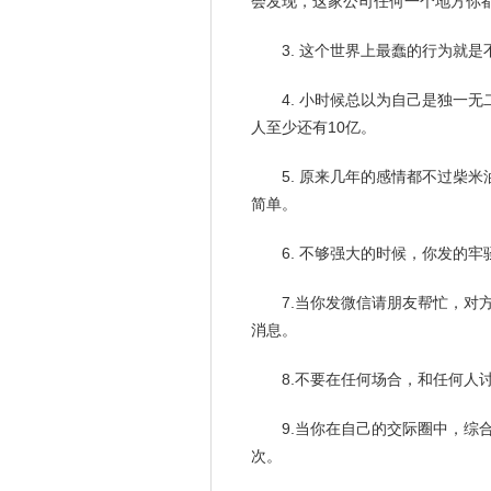
会发现，这家公司任何一个地方你
3. 这个世界上最蠢的行为就
4.
小时候
总以为自己是独一无
人至少还有10亿。
5. 原来几年的
感情
都不过柴米
简单。
6. 不够强大的时候，你发的
7.当你发微信请
朋友
帮忙，对
消息。
8.不要在任何场合，和任何人
9.当你在自己的交际圈中，综
次。