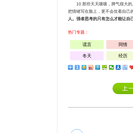
10.那些天天嚷嚷，脾气很大
把情绪写在脸上，更不会仗着自己
人。
强者
思考的只有怎么才能让自
热门专题：
谎言
同情
冬天
经历