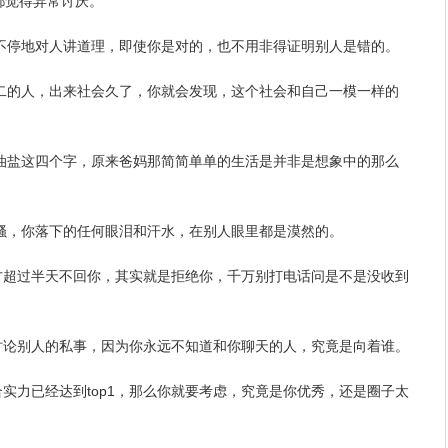
都觉得异常讨厌。
是不停地对人讲道理，即使你是对的，也不用非得证明别人是错的。
二的人，出来社会久了，你就会发现，这个社会和自己一模一样的
油盐这四个字，原来爸妈那简简单单的
生活
是并非是想象中的那么
牢骚，你落下的任何
眼泪
和汗水，在别人眼里都是漠然的。
方超过半天不回你，其实就是拒绝你，千万别打电话问是不是没收到
讨论别人的私事，因为你
永远
不知道和你聊天的人，究竟是向着谁。
合实力已经达到top1，那么你就要考虑，究竟是你优秀，还是圈子太