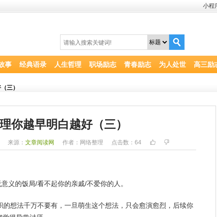
小程
故事
经典语录
人生哲理
职场励志
青春励志
为人处世
高三励
好（三）
理你越早明白越好（三）
0
来源：
文章阅读网
作者：网络整理
点击数：
64
意义的饭局/看不起你的亲戚/不爱你的人。
离职的想法千万不要有，一旦萌生这个想法，只会愈演愈烈，后续你