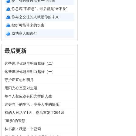
爱，有时候只需要一个台阶
你总说“不着急”，最后都是“来不及”
你与之交往的人就是你的未来
挫折可能带来的伤害
成功商人四盏灯
最后更新
这些道理你越早明白越好（二）
这些道理你越早明白越好（一）
守护正直心如明月
用阳光心态面对生活
每个人都应该有阳光样的人生
过好当下的生活，享受人生的快乐
有的人只活了1天，然后重复了364遍
“退步”的智慧
林书豪：我是一个亚裔