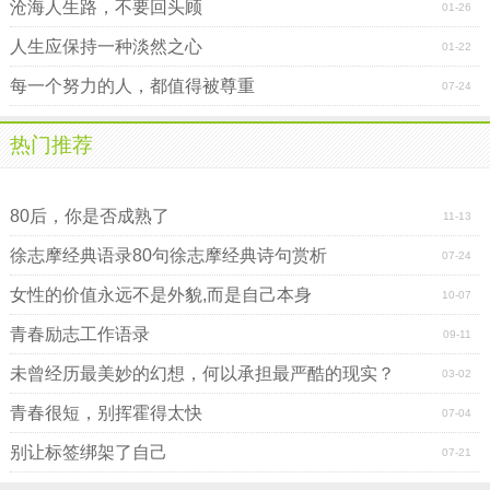
沧海人生路，不要回头顾
01-26
人生应保持一种淡然之心
01-22
每一个努力的人，都值得被尊重
07-24
热门推荐
你平庸，不是因为别人一直走狗屎运
80后，你是否成熟了
11-13
徐志摩经典语录80句徐志摩经典诗句赏析
07-24
女性的价值永远不是外貌,而是自己本身
10-07
青春励志工作语录
09-11
未曾经历最美妙的幻想，何以承担最严酷的现实？
03-02
青春很短，别挥霍得太快
07-04
别让标签绑架了自己
07-21