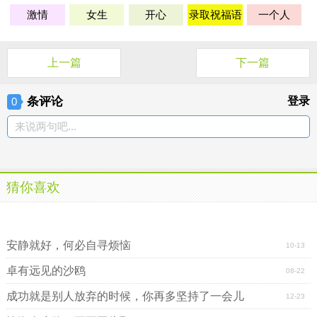
激情
女生
开心
录取祝福语
一个人
上一篇
下一篇
条评论
登录
0
来说两句吧...
猜你喜欢
徐熙娣经典语录语句
徐熙娣经典语录语句
安静就好，何必自寻烦恼
10-13
卓有远见的沙鸥
08-22
成功就是别人放弃的时候，你再多坚持了一会儿
12-23