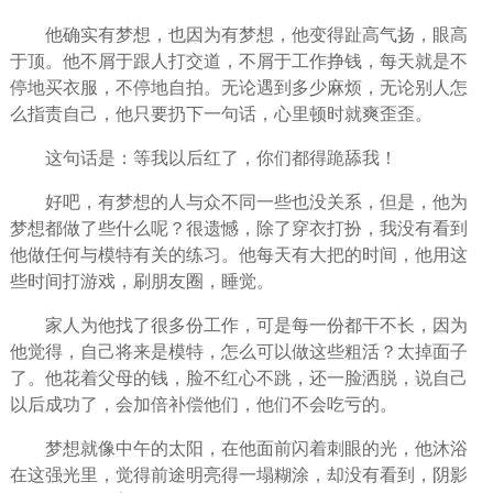
他确实有梦想，也因为有梦想，他变得趾高气扬，眼高
于顶。他不屑于跟人打交道，不屑于
工作
挣钱，每天就是不
停地买衣服，不停地自拍。无论遇到多少麻烦，无论别人怎
么指责自己，他只要扔下一句话，心里顿时就爽歪歪。
这句话是：等我以后红了，你们都得跪舔我！
好吧，有梦想的人与众不同一些也没关系，但是，他为
梦想都做了些什么呢？很遗憾，除了穿衣打扮，我没有看到
他做任何与模特有关的练习。他每天有大把的
时间
，他用这
些时间打游戏，刷
朋友
圈，睡觉。
家人为他找了很多份工作，可是每一份都干不长，因为
他觉得，自己将来是模特，怎么可以做这些粗活？太掉面子
了。他花着
父母
的钱，脸不红心不跳，还一脸洒脱，说自己
以后
成功
了，会加倍补偿他们，他们不会吃亏的。
梦想就像中午的太阳，在他面前闪着刺眼的光，他沐浴
在这强光里，觉得前途明亮得一塌糊涂，却没有看到，阴影