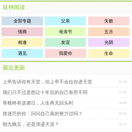
延伸阅读
全部专题
父亲
失败
情商
母亲节
五月
相逢
友谊
光阴
遇见
我爱你
生命
最近更新
上帝告诉你有天堂，但上帝不会拉你进天堂
07-05
我们只不过是想让十年后的自己有所不同
07-05
草根终有逆袭日，人生再无回头时
06-02
致迷茫的你：问问自己真的努力过吗？
05-31
朝九晚五，还是浪迹天涯？
05-27