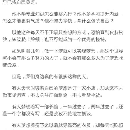
早已将自己覆盖。
他不学专业知识怎么能够入行？他不多
学习
提升内涵，
怎么才能更有气质？他不
努力
挣钱，拿什么包装自己？
以他这种每天不干正事只空想的方式，恐怕直到皮肤松
弛，皱纹爬上脸颊，也不可能成为一个优秀的模特。
如果叫嚷几句，做一下梦就可以实现梦想，那这个世界
就不会有那么多努力的人了，就不会有那么多人为了梦想吃
苦受累。
但是，我们身边真的有很多这样的人。
有人天天叫嚷着自己的梦想是开一家小店，却从来不去
做市场调查，不去关注门面租金，不去看货挑货。
有人梦想着写一部长篇，一年过去了，两年过去了，还
是一个字都没有写，还是孜孜不倦地在畅谈。
有人梦想着瘦下来以后就穿
漂亮
的衣服，却每天照吃照