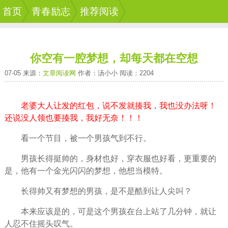
首页
青春励志
推荐阅读
你空有一腔梦想，却每天都在空想
07-05 来源：
文章阅读网
作者：汤小小 阅读：2204
老婆大人让发的红包，说不发就揍我，我也没办法呀！
还说没人领也要揍我，我好无奈！！！
看一个节目，被一个
男孩
气到不行。
男孩长得挺帅的，身材也好，穿衣服也好看，更重要的
是，他有一个金光闪闪的
梦想
，他想当模特。
长得帅又有梦想的男孩，是不是酷到让人尖叫？
本来应该是的，可是这个男孩在台上站了几分钟，就让
人忍不住摇头叹气。