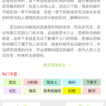
是值得思考的，放下
希望
会接受时间的馈赠，躲开事迹会收
获景象的
陪伴
，但是人在地上走，话在口下跑，很多的循环
可能定就一辈子的路途，但是一辈子的路途却无法抹去未来
的时间与别人感慨的表达和分析的应对，解释的付出。
蛮目的行动换取的是接受时间的安排，而在岁月里，若
没有建立巩固心门的大海，必须接受水入土，思绪转无相的
根基，这样下来就是无法了解属于心门的钥匙，更难以控制
那份嘴巴下属于别人的话语，很多时候学会
沉默
的学习，学
会静等迎接的付出，学会调整的固定的循环，因为人前人后
话在变，时来时去面曾转。
展开阅读全文
热门专题：
想念
小时候
陌生人
郁闷
下辈子
记忆
烟花
高考祝福语
幻想
眼泪