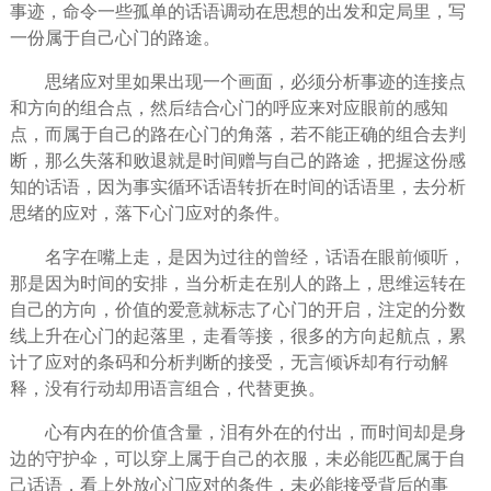
事迹，命令一些
孤单
的话语调动在思想的出发和定局里，写
一份属于自己心门的路途。
思绪应对里如果出现一个画面，必须分析事迹的连接点
和方向的组合点，然后结合心门的呼应来对应眼前的感知
点，而属于自己的路在心门的角落，若不能正确的组合去判
断，那么失落和败退就是时间赠与自己的路途，把握这份感
知的话语，因为事实循环话语转折在时间的话语里，去分析
思绪的应对，落下心门应对的条件。
名字在嘴上走，是因为过往的
曾经
，话语在眼前倾听，
那是因为时间的安排，当分析走在别人的路上，思维运转在
自己的方向，价值的爱意就标志了心门的开启，
注定
的分数
线上升在心门的起落里，走看等接，很多的方向起航点，累
计了应对的条码和分析判断的接受，无言倾诉却有行动解
释，没有行动却用语言组合，代替更换。
心有内在的价值含量，泪有外在的付出，而时间却是身
边的守护伞，可以穿上属于自己的衣服，未必能匹配属于自
己话语，看上外放心门应对的条件，未必能接受背后的事