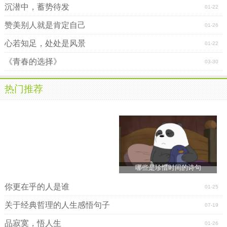
沉潜中，蓄势待发
01-22
赞美别人就是肯定自己
01-26
心若知足，处处是风景
01-22
《青春的选择》
03-30
热门推荐
哪些是珍惜时间的诗句
你更在乎的人是谁
01-25
关于经典哲理的人生感悟句子
07-19
品寂寞，悟人生
01-26