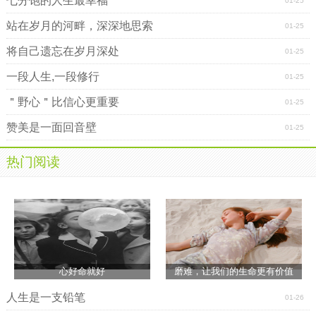
七分饱的人生最幸福
01-25
站在岁月的河畔，深深地思索
01-25
将自己遗忘在岁月深处
01-25
一段人生,一段修行
01-25
＂野心＂比信心更重要
01-25
赞美是一面回音壁
01-25
热门阅读
心好命就好
磨难，让我们的生命更有价值
人生是一支铅笔
01-26