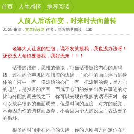
首页
人生感悟
推荐阅读
人前人后话在变，时来时去面曾转
01-25 来源：
文章阅读网
作者：网络整理 阅读：130
老婆大人让发的红包，说不发就揍我，我也没办法呀！
还说没人领也要揍我，我好无奈！！！
话语的跟进，思维的链接，每当话语链接内心的条码
线，过往的心声巩固在脑海的边缘，而心中的画面浮写到身
体的血液中，有一份难治的心门，有一把难解的锁，是方向
的起航，是
岁月
的声音，而属于心门的嫉妒出发在事迹的对
比与分配的调整线之下，你可以去现在很多的话语应对，你
可以
放弃
很多的画面调整，但是
时间
的速度，对方的感觉，
不会因为你的调整而放弃，不会因为个人的反应而表达更多
的循环。
很多的时间走在内心的边缘，你的原则与方向定位在时