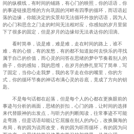
间的纵横线，有时间的铺路，有心门的映照，你的话语，你
的事迹链接思维的方向巩固的河畔有
四季
的循环，而话语起
落的边缘，你能决定的实景却无法循环外放的话语，因为人
的心门和
思念
之门走的时间无法相对应，你感知的岁月里留
下了很多的固定，但是岁月的边缘却无法表达你的泪滴。
看时简单，说是难，难是难，走在时间的路上，谁不
难，有的心烦，有的发愁，有的都不知道如何去
快乐
的寻找
属于自己的价值，而
心灵
的问答在思绪的梦中节奏着别人的
曲子，你的感知，我的思维，在岁月的挣扎里写了简单，写
了固定，当你心走我梦，我的名字走在你的嘴里，你的方
式，你的循环节奏的神话布满心灵的谷底，竟成了方向的钥
匙。
不是每句话都在起落，但是每个人的心都在更换眼前的
事迹与分析的画面，思绪的折扣，心门的路，让时间的选择
来代替眼神的出发点，与听力的判断阅读，往常事迹不可能
走弯路，但是话语却能让它屈服在别人的内心，改换脑海的
布局，有的因为说而改变，有的因为听而循环，有的因为问