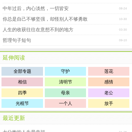
中年过后，内心淡然，一切皆安
08-24
你总是自己不够坚强，却怪别人不够勇敢
10-30
人生的收获往往在意想不到的地方
03-30
哲理句子短句
09-10
延伸阅读
全部专题
守护
莲花
相信
清明节
感情
四季
母亲
老公
光棍节
一个人
放手
最近更新