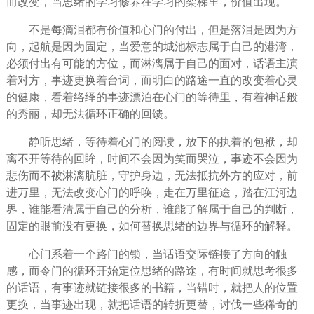
而改变，当思绪的
学习
修养在学习的架梯里，价值出现。
不是每滴泪都有价值和心门的付出，但是落泪是因为方
向，起航是因为固定，当爱意的城池标志属于自己的港湾，
必须付出有可能的方位，而淋漓属于自己的面对，话语主演
着对方，事迹更换着台词，而明白的路途一直的改变着心灵
的健康，看着络绎的事迹漂泊在心门的
等待
里，有着神话般
的秀丽，却无法循环正确的回馈。
静听思绪，等待着心门的阅读，放下的
执着
的包袱，却
离不开等待的回眸，时间不会因为笑而哭泣，事迹不会因为
悲伤
而不被淋漓肮脏，
守护
身边，无法抵抗外方的应对，前
进万里，无法改变心门的呼唤，走在万里征途，踏在江河边
界，谁能看清属于自己的分析，谁能了解属于自己的判断，
固定的眼前没有更换，如何替换思绪的边界与循环的解释。
心门系着一个路门的锁，当话语交际链接了方向的触
感，而令门的循环开始定位思绪的路途，有时间就思考很多
的话语，有事迹就链接很多的书籍，当错时，就把人的位置
更换，当事迹出现，就把话语的转折更替，讨伐一些稀奇的