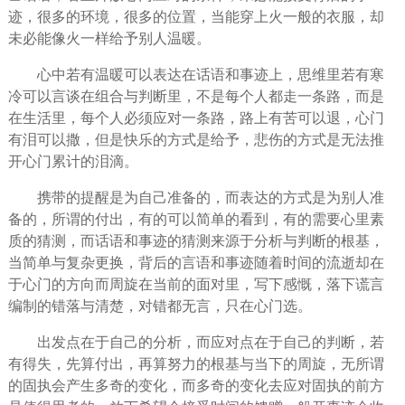
迹，很多的环境，很多的位置，当能穿上火一般的衣服，却
未必能像火一样给予别人
温暖
。
心中若有温暖可以表达在话语和事迹上，思维里若有寒
冷可以言谈在组合与判断里，不是每个人都走一条路，而是
在
生活
里，每个人必须应对一条路，路上有苦可以退，心门
有泪可以撒，但是快乐的方式是给予，悲伤的方式是无法推
开心
门累计的泪滴。
携带的提醒是为自己准备的，而表达的方式是为别人准
备的，所谓的付出，有的可以简单的看到，有的需要心里素
质的猜测，而话语和事迹的猜测来源于分析与判断的根基，
当简单与复杂更换，背后的言语和事迹随着时间的流逝却在
于心门的方向而周旋在当前的面对里，写下感慨，落下
谎言
编制的错落与清楚，对错都无言，只在心门选。
出发点在于自己的分析，而应对点在于自己的判断，若
有得失，先算付出，再算
努力
的根基与当下的周旋，无所谓
的固执会产生多奇的变化，而多奇的变化去应对固执的前方