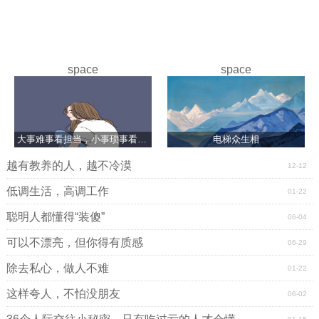
space
space
大事难事看担当，小事琐事看修养
电梯众生相
越有教养的人，越不冷漠
12-12
低调生活，高调工作
01-22
聪明人都懂得“装傻”
06-04
可以不漂亮，但你得有质感
06-29
除去私心，做人不难
01-22
这样夸人，不怕没朋友
06-02