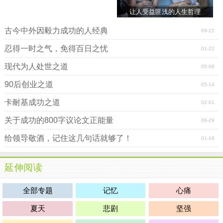
让人受益匪浅的人生哲理
古今中外因毅力成功的人经典
09-22
忍得一时之气，免得百日之忧
01-22
现代为人处世之道
05-06
90后创业之道
05-14
卡耐基成功之道
02-01
关于成功的800字议论文正能量
08-29
给领导敬酒，记住这几句话就够了！
01-16
延伸阅读
全部专题
记忆
心痛
夏天
悲剧
坚强