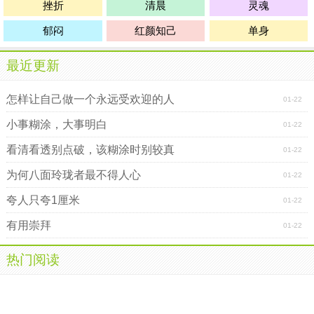
挫折
清晨
灵魂
郁闷
红颜知己
单身
最近更新
怎样让自己做一个永远受欢迎的人
01-22
小事糊涂，大事明白
01-22
看清看透别点破，该糊涂时别较真
01-22
为何八面玲珑者最不得人心
01-22
夸人只夸1厘米
01-22
有用崇拜
01-22
热门阅读