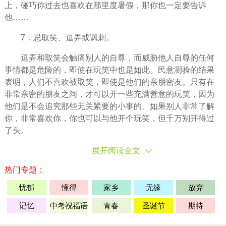
上，碰巧你过去也喜欢在那里度暑假，那你也一定要告诉
他……
7．忌取笑、逗弄或讽刺。
逗弄和取笑会触痛别人的自尊，而威胁他人自尊的任何
事情都是危险的，即使在玩笑中也是如此。民意测验的结果
表明，人们不喜欢被取笑，即使是他们的亲朋密友。只有在
非常亲密的朋友之间，才可以开一些充满善意的玩笑，因为
他们是不会追究那些无关紧要的小事的。如果别人非常了解
你，非常喜欢你，你也可以与他开个玩笑，但千万别开得过
了头。
展开阅读全文
热门专题：
忧郁
懂得
家乡
无缘
放弃
记忆
中考祝福语
青春
圣诞节
期待