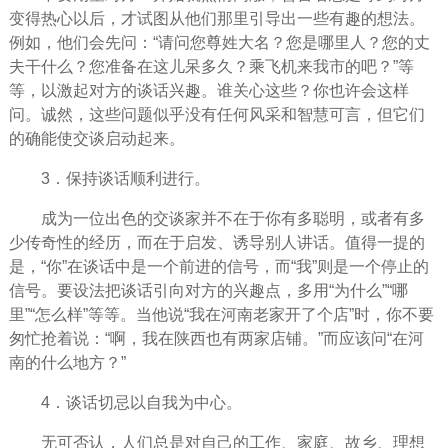
变得热心以后，才试图从他们那里引导出一些有趣的想法。
例如，他们会先问：“请问您尊姓大名？您是哪里人？您的丈
夫干什么？您准备在这儿呆多久？乘飞机来我市的吧？”等
等，以激起对方的谈话兴趣。谁关心这些？你也许会这样
问。诚然，这些问题似乎没有任何风采和
智慧
可言，但它们
的确能使交谈启动起来。
3．保持谈话顺利进行。
成为一位出色的交谈家并不在于你有多聪明，或者有多
少传奇性的
经历
，而在于启发、诱导别人讲话。值得一提的
是，“你”在谈话中是一个前进的信号，而“我”则是一个停止的
信号。要设法把谈话引向对方的兴趣点，多用“为什么”“哪
里”“怎么样”等等。当他说“我在河南老家开了个店”时，你不要
匆忙抢着说：“啊，我在陕西也有两家店铺。”而应该问“在河
南的什么地方？”
4．谈话切忌以自我为中心。
无可否认，人们总是对自己的
工作
、家庭、
故乡
、
理想