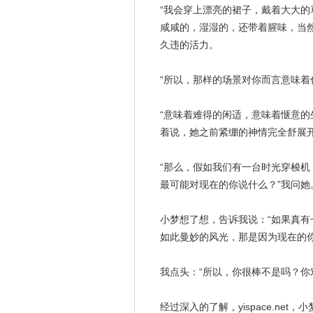
“我会穿上
漂亮
的裙子，戴着大大的
咸咸的，湿湿的，还带着腥味，当
久违的活力。
“所以，那样的场景对你而言意味着
“意味着难得的闲适，意味着惬意的
着说，她之前紧绷的神情完全舒展
“那么，
假如
我们有一台
时光
穿梭机
最可能对现在的你说什么？”我问她
小
梦想
了想，告诉我说：“如果真有
如此曼妙的风光，那是因为现在的
我点头：“所以，你很棒不是吗？你
经过深入的了解，yispace.n