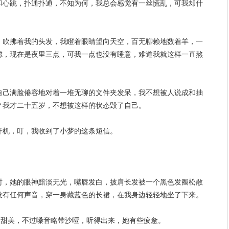
和心跳，扑通扑通，不知为何，我总会感觉有一丝慌乱，可我却什
，吹拂着我的头发，我瞪着眼睛望向天空，百无聊赖地数着羊，一
虑，现在是夜里三点，可我一点也没有睡意，难道我就这样一直熬
自己满脸倦容地对着一堆无聊的文件夹发呆，我不想被人说成和抽
？我才二十五岁，不想被这样的状态毁了自己。
开机，叮，我收到了小梦的这条短信。
时，她的眼神黯淡无光，嘴唇发白，披肩长发被一个黑色发圈松散
没有任何声音，穿一身藏蓝色的长裙，在我身边轻轻地坐了下来。
很甜美，不过嗓音略带沙哑，听得出来，她有些疲惫。