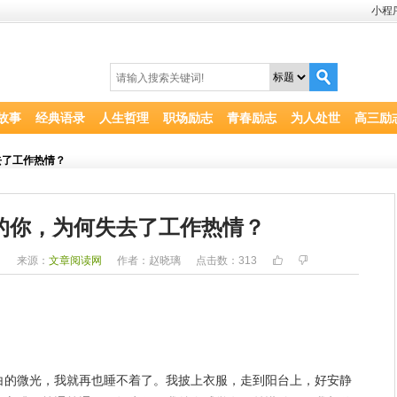
小程
故事
经典语录
人生哲理
职场励志
青春励志
为人处世
高三励
去了工作热情？
的你，为何失去了工作热情？
6
来源：
文章阅读网
作者：赵晓璃
点击数：
313
白的微光，我就再也睡不着了。我披上衣服，走到阳台上，好
安静