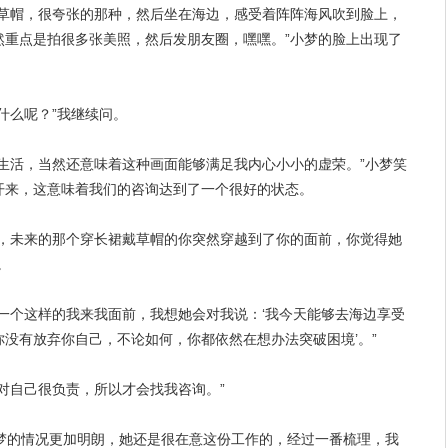
草帽，很夸张的那种，然后坐在海边，感受着阵阵海风吹到脸上，
然重点是拍很多张美照，然后发
朋友
圈，嘿嘿。”小梦的脸上出现了
什么呢？”我继续问。
生活
，当然还意味着这种画面能够满足我内心小小的虚荣。”小梦笑
开来，这意味着我们的咨询达到了一个很好的状态。
，未来的那个穿长裙戴草帽的你突然穿越到了你的面前，你觉得她
。
一个这样的我来我面前，我想她会对我说：‘我今天能够去海边享受
你没有
放弃
你自己，不论如何，你都依然在想办法突破困境’。”
对自己很负责，所以才会找我咨询。”
et，小梦的情况更加明朗，她还是很在意这份工作的，经过一番梳理，我