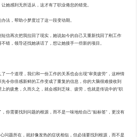
，让她感到无所适从，这才有了职业倦怠的错觉。
的办法，帮助小梦度过了这一段变动期。
则短信再次把我拉回了现实，她说如今的自己又重新找回了刚工作
得不错，
领导
还找她谈话了，想让她接手一些新的项目。
久了一个道理，我们和一份工作的关系也会出现“审美疲劳”，这种情
原先令你倍感新鲜的工作变成了重复的信息，你的大脑很难接收到
理上的疲惫，久而久之，就会感到乏味、疲劳，也就是传说中的“职
，你需要找到问题的根源，而不是一味地给自己“贴标签”，更没有
核心问题所在，就好像发热的症状相似，但必须要找到根源，而不是