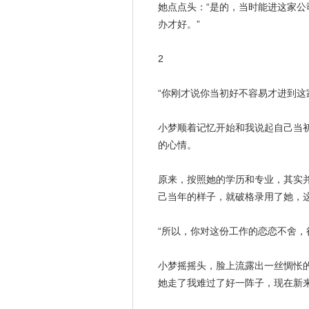
她点点头：“是的，当时能进这家
办才好。”
2
“你刚才说你当初好不容易才进到这
小梦顺着
记忆
开始和我说起自己当
的心情。
原来，按照她的学历和专业，其实
己当年的样子，就破格录用了她，
“所以，你对这份工作的恋恋不舍，
小梦摇摇头，脸上流露出一丝惆怅的
她走了我难过了好一阵子，现在新