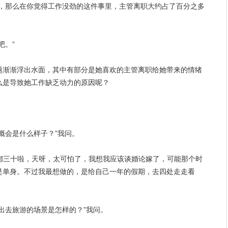
娘，那么在你觉得工作没劲的这件事里，主管离职大约占了百分之多
吧。”
题渐渐浮出水面，其中有部分是她
喜欢
的主管离职给她带来的情绪
么是导致她工作缺乏动力的原因呢？
概会是什么样子？”我问。
我都三十啦，天呀，太可怕了，我想我应该谈婚论嫁了，可能那个时
是
单身
。不过我最想做的，是给自己一年的假期，去四处走走看
出去旅游的场景是怎样的？”我问。