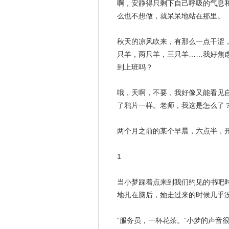
啊，安静得只剩下自己呼吸的气息
么也不想做，就呆呆地站在那里。
秋天
的凉风吹来，有那么一点干涩
只羊，两只羊，三只羊……我好焦
到上班吗？
哦，天啊，不要，我好像又能看见
了鸦片一样。
老师
，我这是怎么了
两个月之前的某个早晨，六点半，
1
当小梦踩着点来到我们约见的书吧
地扎在脑后，她走过来的时候几乎
“服务员，一杯花茶。”小梦的声音