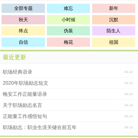
全部专题
难忘
新年
秋天
小时候
沉默
终点
伪装
陌生人
自信
梅花
祖国
最近更新
职场经典语录
09-18
2020年职场励志短文
09-18
晚安工作正能量语录
09-18
关于职场励志名言
09-18
正能量工作感悟短句
09-18
职场励志：职业生涯关键在前五年
09-18