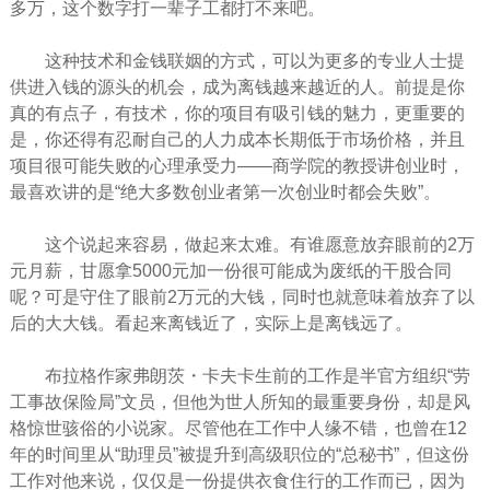
多万，这个数字打一辈子工都打不来吧。
这种技术和金钱联姻的方式，可以为更多的专业人士提
供进入钱的源头的机会，成为离钱越来越近的人。前提是你
真的有点子，有技术，你的项目有吸引钱的魅力，更重要的
是，你还得有忍耐自己的人力成本长期低于市场价格，并且
项目很可能
失败
的心理承受力――商学院的教授讲创业时，
最
喜欢
讲的是“绝大多数创业者第一次创业时都会失败”。
这个说起来容易，做起来太难。有谁愿意
放弃
眼前的2万
元月薪，甘愿拿5000元加一份很可能成为废纸的干股合同
呢？可是守住了眼前2万元的大钱，同时也就意味着放弃了以
后的大大钱。看起来离钱近了，实际上是离钱远了。
布拉格作家弗朗茨・卡夫卡生前的工作是半官方组织“劳
工事故保险局”文员，但他为世人所知的最重要身份，却是风
格惊世骇俗的小说家。尽管他在工作中人缘不错，也曾在12
年的时间里从“助理员”被提升到高级职位的“总秘书”，但这份
工作对他来说，仅仅是一份提供衣食住行的工作而已，因为