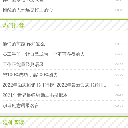
抱怨的人永远是打工的命
08-18
热门推荐
职场上最无间的距离――哥们儿
他们的煎熬 你知道么
09-02
员工手册：让自己成为一个不可多得的人
04-30
工作正能量经典语录
04-29
想100%成功，需200%努力
04-30
2022年励志畅销书排行榜_2022年最新励志书籍排行榜前十
04-27
2021年世界最畅销励志书是哪本
09-22
职场励志语录名言
05-04
延伸阅读