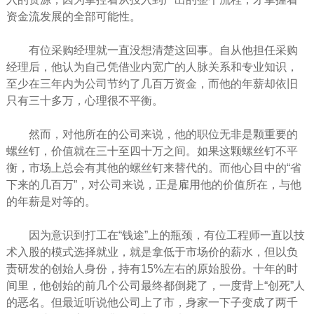
资金流发展的全部可能性。
有位采购经理就一直没想清楚这回事。自从他担任采购
经理后，他认为自己凭借业内宽广的人脉关系和专业知识，
至少在三年内为公司节约了几百万资金，而他的年薪却依旧
只有三十多万，心理很不平衡。
然而，对他所在的公司来说，他的职位无非是颗重要的
螺丝钉，价值就在三十至四十万之间。如果这颗螺丝钉不平
衡，市场上总会有其他的螺丝钉来替代的。而他心目中的“省
下来的几百万”，对公司来说，正是雇用他的价值所在，与他
的年薪是对等的。
因为意识到打工在“钱途”上的瓶颈，有位工程师一直以技
术入股的模式选择就业，就是拿低于市场价的薪水，但以负
责研发的创始人身份，持有15%左右的原始股份。十年的
时
间
里，他创始的前几个公司最终都倒毙了，一度背上“创死”人
的恶名。但最近听说他公司上了市，身家一下子变成了两千