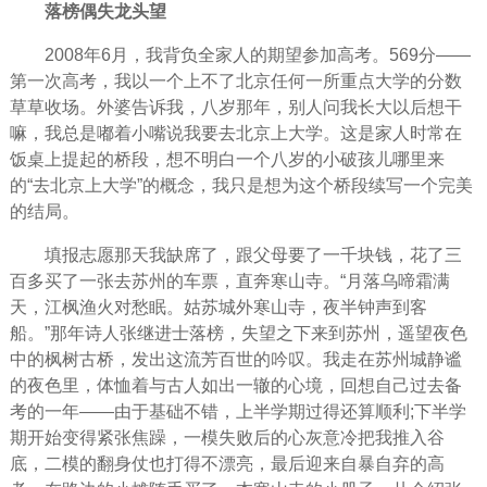
落榜偶失龙头望
2008年6月，我背负全家人的期望参加高考。569分——
第一次高考，我以一个上不了北京任何一所重点大学的分数
草草收场。外婆告诉我，八岁那年，别人问我长大以后想干
嘛，我总是嘟着小嘴说我要去北京上大学。这是家人时常在
饭桌上提起的桥段，想不明白一个八岁的小破孩儿哪里来
的“去北京上大学”的概念，我只是想为这个桥段续写一个完美
的结局。
填报志愿那天我缺席了，跟
父母
要了一千块钱，花了三
百多买了一张去苏州的车票，直奔寒山寺。“月落乌啼霜满
天，江枫渔火对愁眠。姑苏城外寒山寺，夜半钟声到客
船。”那年诗人张继进士落榜，失望之下来到苏州，遥望夜色
中的枫树古桥，发出这流芳百世的吟叹。我走在苏州城静谧
的夜色里，体恤着与古人如出一辙的心境，回想自己过去备
考的一年——由于基础不错，上半学期过得还算顺利;下半学
期开始变得紧张焦躁，一模
失败
后的心灰意冷把我推入谷
底，二模的翻身仗也打得不
漂亮
，最后迎来自暴自弃的高