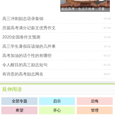
励志高考：生活不简单，尽量简单过
高三冲刺励志语录集锦
05-28
历届高考满分记叙文优秀作文
07-28
2020全国卷作文预测
12-18
高三学生暑假应该做的几件事
10-12
高考加油的话个性的有哪些
03-17
令人醒目的高三励志短句
01-15
有诗意的高考励志网名
08-07
延伸阅读
全部专题
启示
后悔
希望
开心
管理