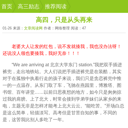
首页
高三励志
推荐阅读
高四，只是从头再来
01-26 来源：
文章阅读网
作者：网络整理 阅读：47
老婆大人让发的红包，说不发就揍我，我也没办法呀！
还说没人领也要揍我，我好无奈！！！
“We are arriving at 北京大学东门 station.”我把双手插进
裤兜，走出地铁站。大人们说把手插进裤兜是在装酷，其实
对于在
孤独
中
执着
行走的孩子来说，我们只是贪恋裤兜中惟
一的一点温存。从东门取了车，飞驰在燕园里，博雅塔、图
书馆、百年讲堂……以前日思夜想的地方，如今只是匆匆掠
过我的肩膀。上了北大，时常会接到学弟学妹们从
家乡
的来
电，主题无非是怎样才能考上北大云云。“能吃苦。”开场白总
是这么简单，轻描淡写。
高考
但是甘苦自知的事，不同的
是，这苦我比别人多吃了一年。