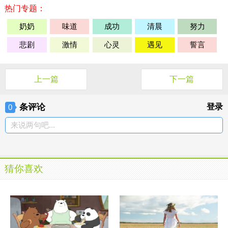
热门专题：
奶奶
味道
成功
清晨
努力
悲剧
激情
心灵
遇见
誓言
上一篇
下一篇
条评论
登录
0
来说两句吧...
猜你喜欢