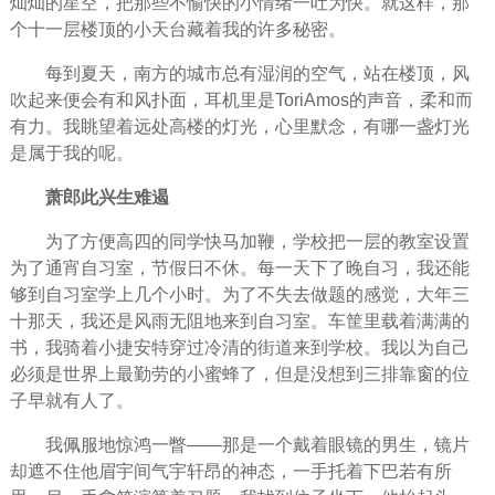
灿灿的星空，把那些不愉快的小情绪一吐为快。就这样，那
个十一层楼顶的小天台藏着我的许多
秘密
。
每到
夏天
，南方的城市总有湿润的空气，站在楼顶，风
吹起来便会有和风扑面，耳机里是ToriAmos的声音，柔和而
有力。我眺望着远处高楼的灯光，心里默念，有哪一盏灯光
是属于我的呢。
萧郎此兴生难遏
为了方便高四的同学快马加鞭，学校把一层的教室设置
为了通宵自习室，节假日不休。每一天下了晚自习，我还能
够到自习室学上几个小时。为了不失去做题的感觉，大年三
十那天，我还是风雨无阻地来到自习室。车筐里载着满满的
书，我骑着小捷安特穿过冷清的街道来到学校。我以为自己
必须是世界上最勤劳的小蜜蜂了，但是没想到三排靠窗的位
子早就有人了。
我佩服地惊鸿一瞥——那是一个戴着眼镜的男生，镜片
却遮不住他眉宇间气宇轩昂的神态，一手托着下巴若有所