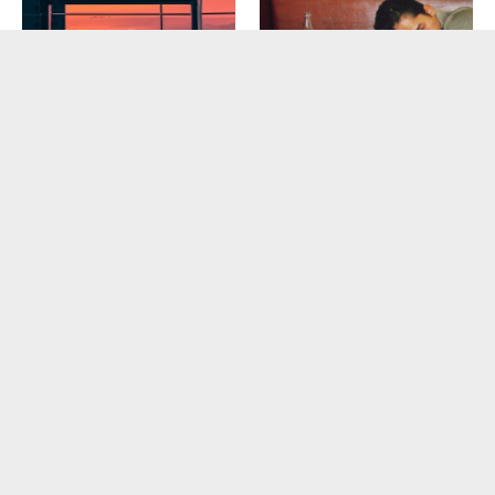
写给高四的儿子：走向高考
2014高考最励志作文：只有站起来，世界才属于你
复读生励志文章：注定飞翔
02-12
生活的每一天，都要努力
07-21
高三家长日志：高考倒计时100天
10-12
高三励志文章：请把沉重的包袱变为成功的基石
10-12
高考冲刺：抓住高三最后一次提升机会
10-12
高三了，我的人生该走向何方？
10-12
高四励志故事：卷土重来
03-30
稳定压倒一切
05-04
网站首页
最近更新
推荐阅读
热门推荐