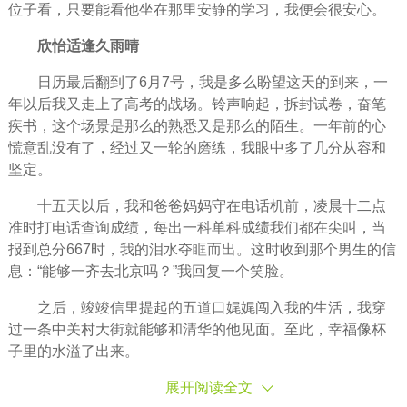
位子看，只要能看他坐在那里
安静
的学习，我便会很安心。
欣怡适逢久雨晴
日历最后翻到了6月7号，我是多么盼望这天的到来，一
年以后我又走上了高考的战场。铃声响起，拆封试卷，奋笔
疾书，这个场景是那么的熟悉又是那么的陌生。一年前的心
慌意乱没有了，经过又一轮的磨练，我眼中多了几分从容和
坚定。
十五天以后，我和
爸爸
妈妈
守在电话机前，凌晨十二点
准时打电话查询成绩，每出一科单科成绩我们都在尖叫，当
报到总分667时，我的泪水夺眶而出。这时收到那个男生的信
息：“能够一齐去北京吗？”我回复一个笑脸。
之后，竣竣信里提起的五道口娓娓闯入我的生活，我穿
过一条中关村大街就能够和清华的他见面。至此，
幸福
像杯
子里的水溢了出来。
展开阅读全文