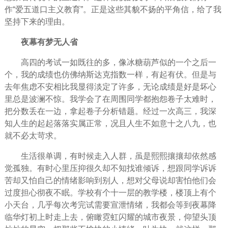
作“爱五道口主义教育”。正是这些其貌不扬的平角信，给了我
坚持
下来的理由。
夜幕有梦无人省
高四的考试一如既往的多，像冰糖葫芦似的一个之后一
个，我的成绩也仿佛纳斯达克指数一样，有起有伏。但是与
去年焦虑不安相比我显得淡定了许多，无论成绩是好是坏心
里总是波澜不惊。我学会了在周围同学都抱怨卷子太难时，
把分数丢在一边，拿起卷子分析错题。经过一次高三，我深
知
人生
的起起落落实属正常，况且人生不如意十之八九，也
就不必太苛求。
生活很单调，有时候走入人群，虽是熙熙攘攘却依然感
觉孤独。有时心里压抑很久却不知找谁倾诉，想跟同学诉诉
苦却又怕自己的情绪影响到别人，想对父母说却害怕他们会
过度担心彻夜不眠。学校有个十一层的教学楼，楼顶上有个
小天台，几乎每次考完试需要宣泄情绪，我都会等到夜幕降
临华灯初上时走上去，俯瞰霓虹闪耀的城市夜景，仰望头顶