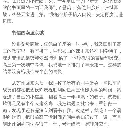
考。在路边的小摊随手买了一本寒山寺的小册子，从介绍张
继的书页里的一句话我得到了慰藉，“落选归乡后，张继再
战，终登天宝进士第。”我把小册子揣入口袋，决定再度走进
风雨。
书信西南望京城
没跟父母商量，仅凭白羊座的一时冲动，我又回到了高
三的教室里。教室换了，堆积如山的课本却还在;同学换了，
埋头苦读的架势却依然;
老师
换了，谆谆教诲的言语却没变。
高三第一次期
中考
试，我忽地一下排到了年级第一。这样的
结果没有给我带来半点的喜悦。
从苏州回来以后，我推掉了所有的同学聚会，当以前的
战友们都在把酒饮欢庆祝胜利
回忆
高三憧憬大学的时候，我
躲进了自己的小屋里，翻看高三一年积累下的卷子。试卷们
堆得足足有半个人这么高，我把错题全挑出来，重新做一
遍，发现哪还有漏洞立刻看书补救。就这样，我花了一个暑
假的
时间
，把以前高三没时间弄明白的知识过了一遍，而且
我比此刻的同学多读了一年，考年级第一是理所应当。