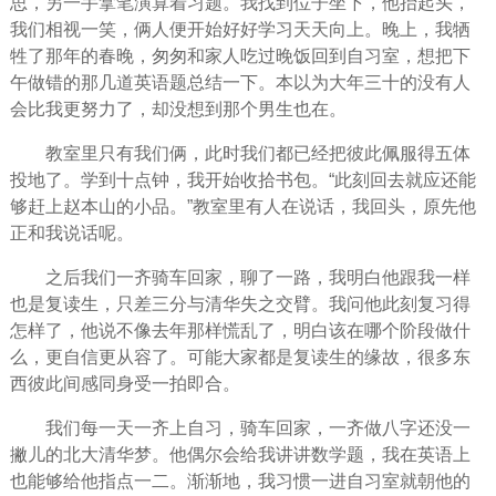
思，另一手拿笔演算着习题。我找到位子坐下，他抬起头，
我们相视一笑，俩人便开始好好学习天天向上。晚上，我牺
牲了那年的春晚，匆匆和家人吃过晚饭回到自习室，想把下
午做错的那几道英语题总结一下。本以为大年三十的没有人
会比我更
努力
了，却没想到那个男生也在。
教室里只有我们俩，此时我们都已经把彼此佩服得五体
投地了。学到十点钟，我开始收拾书包。“此刻回去就应还能
够赶上赵本山的小品。”教室里有人在说话，我回头，原先他
正和我说话呢。
之后我们一齐骑车回家，聊了一路，我明白他跟我一样
也是复读生，只差三分与清华失之交臂。我问他此刻复习得
怎样了，他说不像去年那样慌乱了，明白该在哪个阶段做什
么，更
自信
更从容了。可能大家都是复读生的缘故，很多东
西彼此间感同身受一拍即合。
我们每一天一齐上自习，骑车回家，一齐做八字还没一
撇儿的北大清华梦。他偶尔会给我讲讲数学题，我在英语上
也能够给他指点一二。渐渐地，我
习惯
一进自习室就朝他的