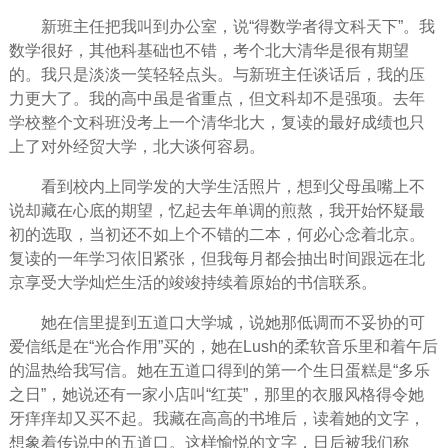
新班主任把我叫到办公室，说“得数学者得文科天下”。我
数学很好，其他科基础也不错，考个北大清华是很有期望
的。我只是淡淡一笑轻轻点头。与新班主任谈话后，我的压
力更大了。我的
高中
虽是省重点，但文科却不是强项。去年
学校整个文科班没考上一个清华北大，复读的最好成绩也只
上了对外经贸大学，北大谈何容易。
看到校内上同学发的大学
生活
照片，想到父母虽嘴上不
说却藏在心底的期望，忆起去年单调的煎熬，我开始怀疑最
初的选取，当初还不如上个不错的二本，何必心念着北京。
复读的一年
学习
依旧紧张，但我每月都会抽出时间跟远在北
京享受大学灿烂生活的竣竣持续着原始的书信联系。
她在信里提到五道口大学城，说她那低调而不妥协的可
爱信纸是在“光合作用”买的，她在Lush的柔软音乐里和着午后
的温热给我写信。她在五道口得到的第一个
生日
蛋糕是“多乐
之日”，她说还有一家小店叫“红英”，那里的衣服风格得令她
牙痒痒却又买不起。我藏在高高的书堆后，读着她的文字，
想象着传说中的五道口。这样愉悦的文字，日后被我们称