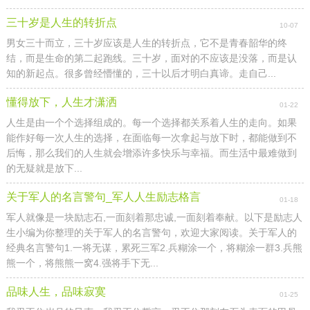
三十岁是人生的转折点
10-07
男女三十而立，三十岁应该是人生的转折点，它不是青春韶华的终
结，而是生命的第二起跑线。三十岁，面对的不应该是没落，而是认
知的新起点。很多曾经懵懂的，三十以后才明白真谛。走自己...
懂得放下，人生才潇洒
01-22
人生是由一个个选择组成的。每一个选择都关系着人生的走向。如果
能作好每一次人生的选择，在面临每一次拿起与放下时，都能做到不
后悔，那么我们的人生就会增添许多快乐与幸福。而生活中最难做到
的无疑就是放下...
关于军人的名言警句_军人人生励志格言
01-18
军人就像是一块励志石,一面刻着那忠诚,一面刻着奉献。以下是励志人
生小编为你整理的关于军人的名言警句，欢迎大家阅读。关于军人的
经典名言警句1.一将无谋，累死三军2.兵糊涂一个，将糊涂一群3.兵熊
熊一个，将熊熊一窝4.强将手下无...
品味人生，品味寂寞
01-25