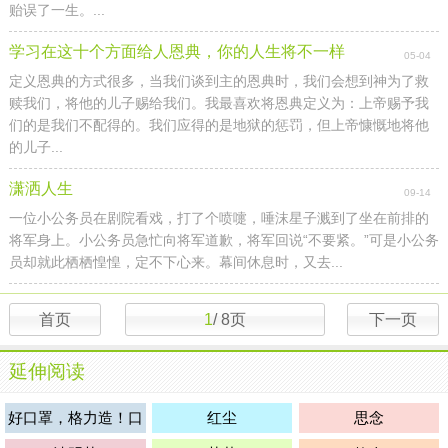
贻误了一生。...
学习在这十个方面给人恩典，你的人生将不一样
05-04
定义恩典的方式很多，当我们谈到主的恩典时，我们会想到神为了救
赎我们，将他的儿子赐给我们。我最喜欢将恩典定义为：上帝赐予我
们的是我们不配得的。我们应得的是地狱的惩罚，但上帝慷慨地将他
的儿子...
潇洒人生
09-14
一位小公务员在剧院看戏，打了个喷嚏，唾沫星子溅到了坐在前排的
将军身上。小公务员急忙向将军道歉，将军回说“不要紧。”可是小公务
员却就此栖栖惶惶，定不下心来。幕间休息时，又去...
首页
1
/
8
页
下一页
延伸阅读
好口罩，格力造！口
红尘
思念
罩购买