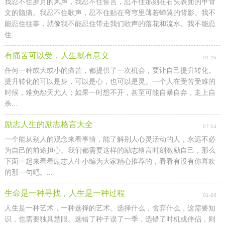
我忍不住岁月的风声，我忍不住誓言，忍不住那刻在石头表面的甲骨
文的隐痛。我忍不住歌声，忍不住贴在弯穹里薄若蝉翼的背影。我不
能忍住往事，就像我不能忍住带走我们歌声的落花和流水。我不能忍
住...
有痛苦可以受，人生就有意义
01-26
任何一种或大或小的痛苦，都提供了一次机会，要让自己提升转化。
提升转化的可以是身，可以是心，也可以是灵。一个人在受苦受难的
时候，难免怨天尤人；如果一时想不开，甚至可能自暴自弃，走上自
杀...
励志人生的励志格言大全
07-14
一个能从别人的观念来看事情，能了解别人心灵活动的人，永远不必
为自己的前途担心。我们都需要这样的励志格言时刻激励自己，那么
下面一起来看看励志人生小编为大家精心推荐的，看看有没有你喜欢
的那一句吧。...
生命是一种寻找，人生是一种过程
01-26
人生是一种艺术，一种选择的艺术。选择什么，舍弃什么，这需要知
识，也需要独具慧眼。选错了种子误了一季，选错了时机或伴侣，则