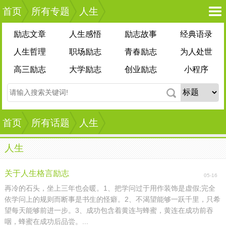
首页
所有专题
人生
励志文章
人生感悟
励志故事
经典语录
人生哲理
职场励志
青春励志
为人处世
高三励志
大学励志
创业励志
小程序
首页
所有话题
人生
人生
关于人生格言励志
05-16
再冷的石头，坐上三年也会暖。1、把学问过于用作装饰是虚假;完全
依学问上的规则而断事是书生的怪癖。2、不渴望能够一跃千里，只希
望每天能够前进一步。3、成功包含着黄连与蜂蜜，黄连在成功前吞
咽，蜂蜜在成功后品尝。...