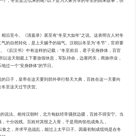
一个，冬至是怎么来的呢?以下是为大家分享的冬至的由来故事，供
相沿至今。《清嘉录》甚至有“冬至大如年”之说。这表明古人对冬
气的自然转化，是上天赐予的福气。汉朝以冬至为“冬节”，官府要
假。《后汉书》中有这样的记载：“冬至前后，君子安身静体，百官
”所以这天朝庭上下要放假休息，军队待命，边塞闭关，商旅停业，
地过一个“安身静体”的节日。
祖的日子，皇帝在这天要到郊外举行祭天大典，百姓在这一天要向
在冬至这天过节庆贺。
”的说法。相传汉朝时，北方匈奴经常骚扰边疆，百姓不得安宁。当
领，十分凶残。百姓对其恨之入骨，于是用肉馅包成角儿，
。恨以食之，并求平息战乱，能过上太平日子。因最初制成馄饨是在冬