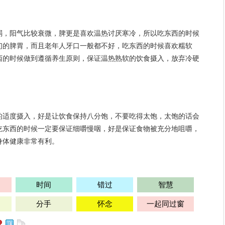
弱，阳气比较衰微，脾更是
喜欢
温热讨厌寒冷，所以吃东西的时候
们的脾胃，而且老年人牙口一般都不好，吃东西的时候喜欢糯软
西的时候做到遵循养生原则，保证温热熟软的饮食摄入，
放弃
冷硬
的适度摄入，好是让饮食保持八分饱，不要吃得太饱，太饱的话会
吃东西的时候一定要保证细嚼慢咽，好是保证食物被充分地咀嚼，
身体健康非常有利。
时间
错过
智慧
分手
怀念
一起同过窗