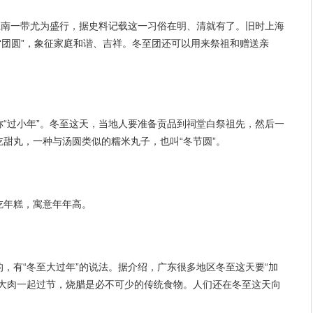
江南一带尤为盛行，据史料记载这一习俗在明、清就有了。旧时上海
、“团圆”，象征家庭和谐、吉祥。冬至团还可以用来祭祖和赠送亲
“过小年”。冬至这天，当地人要准备贡品到祠堂白祭祖先，然后一
甜丸，一种与汤圆类似的糯米丸子，也叫“冬节圆”。
吃年糕，寓意年年高。
，有“冬至大过年”的说法。据介绍，广东很多地区冬至这天要“加
鱼大肉一起过节，烧腊是必不可少的传统食物。人们还在冬至这天向