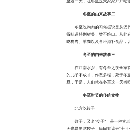
至这一天，在冬至这天家家户户吃
冬至的由来故事二
冬至吃狗肉的习俗据说是从汉
得
味道
特别鲜美，赞不绝口。从此
吃狗肉、羊肉以及各种滋补食品，
冬至的由来故事三
在
江南
水乡，有冬至之夜全家
的儿子不成才，作恶多端，死于冬
豆，于是，人们就在冬至这一天煮
冬至时节的传统食物
北方吃饺子
饺子，又名“交子”，是一种古
天也是要吃饺子，民间有谚云“
十月