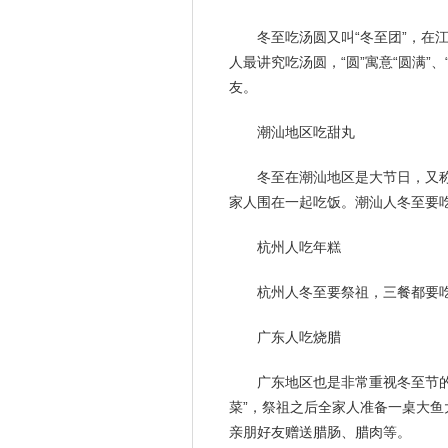
冬至吃汤圆又叫“冬至团”，在
人最讲究吃汤圆，“圆”寓意“圆满”
友。
潮汕地区吃甜丸
冬至在潮汕地区是大节日，又称
家人围在一起吃饭。潮汕人冬至要吃
杭州人吃年糕
杭州人冬至要祭祖，三餐都要
广东人吃烧腊
广东地区也是非常重视冬至节的
菜”，祭祖之后全家人准备一桌大
亲朋好友赠送腊肠、腊肉等。