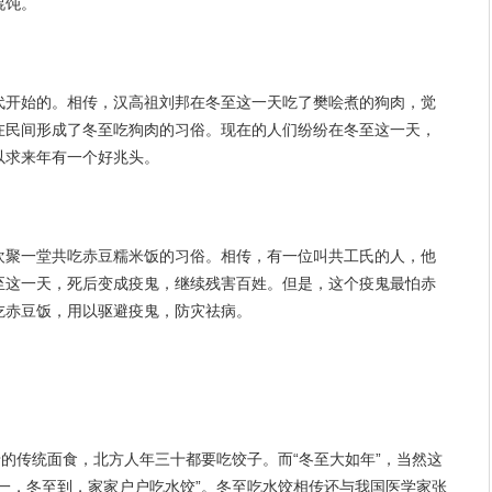
馄饨。
代开始的。相传，汉高祖刘邦在冬至这一天吃了樊哙煮的狗肉，觉
在民间形成了冬至吃狗肉的习俗。现在的人们纷纷在冬至这一天，
以求来年有一个好兆头。
欢聚一堂共吃赤豆糯米饭的习俗。相传，有一位叫共工氏的人，他
至这一天，死后变成疫鬼，继续残害百姓。但是，这个疫鬼最怕赤
吃赤豆饭，用以驱避疫鬼，防灾祛病。
老的传统面食，北方人年三十都要吃饺子。而“冬至大如年”，当然这
一，冬至到，家家户户吃水饺”。冬至吃水饺相传还与我国医学家张