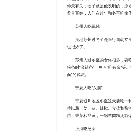
仲景有关，饺子就是他发明的，原名
贫苦百姓，人们在过年和冬至吃饺
苏州人吃馄饨
吴地苏州过冬至是奉行周朝立
也很浓了。
苏州人过冬至的食俗很多，要吃
粉条叫“金链条”、鱼叫“吃有余”
面”的说法。
宁夏人吃“头脑”
宁夏银川地区冬至这天要吃一种
佐以葱、姜、蒜、辣椒、食盐和酱
苗、香菜和韭黄，一锅羊肉粉汤就
上海吃汤圆