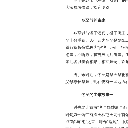
冬至是24节气中最早被制订的
大家参考借鉴，欢迎浏览!
冬至节的由来
冬至过节源于汉代，盛于唐宋，
至十分重视。人们认为冬至是阴阳二
举行祝贺仪式称为“贺冬”，例行放
绝事，不听政，择吉辰而后省事。
亲朋各以美食相赠，相互拜访，欢乐
唐、宋时期，冬至是祭天祭祀
父母
尊长祭拜，现在仍有一些地方
冬至的由来故事一
过去老北京有“冬至馄饨
夏至
面
时匈奴部落中有浑氏和屯氏两个首
取“浑”与“屯”之音，呼作“馄饨”