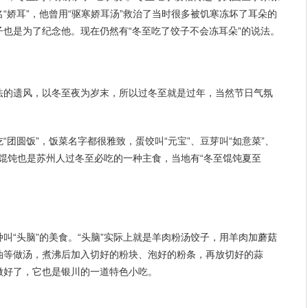
“娇耳”，他曾用“驱寒娇耳汤”救治了当时很多被饥寒冻坏了耳朵的
子也是为了
纪念
他。现在仍然有“冬至吃了饺子不会冻耳朵”的说法。
法的遗风，以冬至夜为岁末，所以过冬至就是过年，当然节日气氛
“团圆饭”，饭菜名字都很雅致，蛋饺叫“元宝”、豆芽叫“如意菜”、
等。馄饨也是苏州人过冬至必吃的一种主食，当地有“冬至馄饨夏至
叫“头脑”的美食。“头脑”实际上就是羊肉粉汤饺子，用羊肉加蘑菇
油等做汤，煮沸后加入切好的粉块、泡好的粉条，再放切好的蒜
做好了，它也是银川的一道特色小吃。