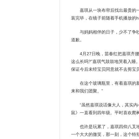
嘉琪从一块布帘后找出最贵的一
装完毕，在镜子前随着手机播放的hi
与妈妈相伴的日子，少不了争
道歉。
4月27日晚，苗春红把嘉琪齐
这么长吗?”嘉琪气鼓鼓地哭着入睡
保证今后未经宝贝同意就不去剪宝贝
在这个玻璃瓶里，有着嘉琪的
来和我们团聚。”
“虽然嘉琪说话像大人，其实内
鼠》一直看到四年级。平时喜欢爬
也许是玩累了，嘉琪四仰八叉
一个大大的
微笑
，那一刻，这个特