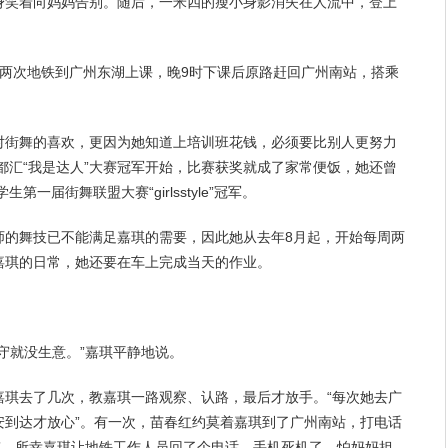
身笑着向妈妈告别。随后，一米四的瘦小身影消失在人流中，登上
。
转两次地铁到广州东湖上课，晚9时下课后原路赶回广州南站，搭乘
。
对街舞的
喜欢
，更因为她知道上培训班花钱，必须要比别人更
努力
新都汇“我是达人”大赛冠军开始，比赛获奖就成了家常便饭，她还曾
第一届街舞联盟大赛“girlsstyle”冠军。
师
的舞技已不能满足嘉琪的需要，因此她从去年8月起，开始每周两
嘉琪的日常，她还要在车上完成当天的作业。
守就没生意。”嘉琪平静地说。
嘉琪去了几次，教嘉琪一路观察、认路，最后才
放手
。“每次她去广
安到达才放心”。有一次，苗春红约莫着嘉琪到了广州南站，打电话
”，所幸嘉琪让地铁工作人员回了个电话，手机死机了，怕妈妈担