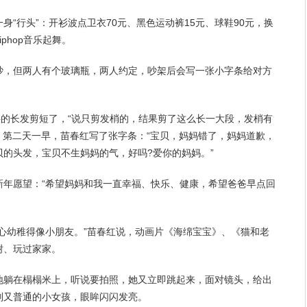
身“行头”：开衫波点卫衣70元、黑色运动裤15元、球鞋90元，换
phop音乐起舞。
吵，但两人有个玻璃瓶，两人
约定
，吵架后会写一张小字条给对方
腰的长发剪短了，“说只剪发梢的，结果剪了这么长一大段，发梢有
。第二天一早，苗春红写了张字条：“宝贝，妈妈错了，妈妈道歉，
的头发，宝贝不生妈妈的气，好吗?爱你的妈妈。”
新年
愿望
：“希望妈妈和我一直
幸福
、
快乐
、健康，希望爸爸早点回
心幼稚得像小
朋友
。”苗春红说，动画片《海绵宝宝》、《猫和老
树、玩过家家。
地躺在榻榻米上，听说要拍照，她又立即跳起来，面对镜头，给出
别又普通的小女孩，眼眸闪闪发亮。