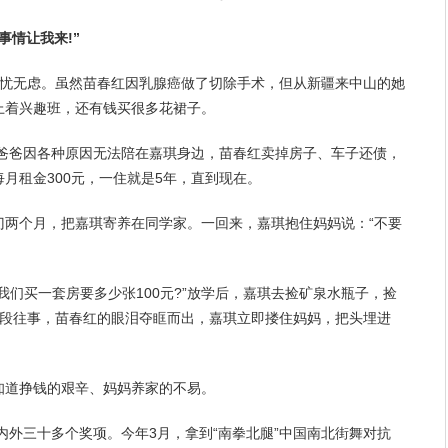
情让我来!”
无忧无虑。虽然苗春红因乳腺癌做了切除手术，但从新疆来中山的她
上着兴趣班，还有钱买很多花裙子。
爸爸
因各种原因无法陪在嘉琪身边，苗春红卖掉房子、车子还债，
月租金300元，一住就是5年，直到现在。
门两个月，把嘉琪寄养在同学家。一回来，嘉琪抱住妈妈说：“不要
我们买一套房要多少张100元?”放学后，嘉琪去捡矿泉水瓶子，捡
段
往事
，苗春红的
眼泪
夺眶而出，嘉琪立即搂住妈妈，把头埋进
知道挣钱的艰辛、妈妈养家的不易。
市内外三十多个奖项。今年3月，拿到“南拳北腿”中国南北街舞对抗