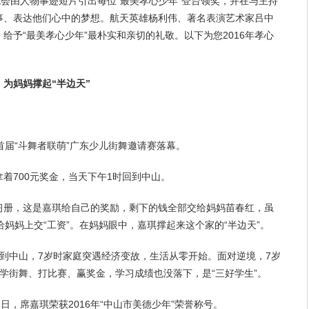
晚会由人物事迹短片引出每位“最美孝心少年”登台领奖，并在与主持
事、表达他们心中的
梦想
。航天英雄杨利伟、著名表演艺术家吕中
给予“最美孝心少年”最朴实和亲切的礼敬。以下为您2016年孝心
：为
妈妈
撑起“半边天”
首届“斗舞者联萌”广东少儿街舞邀请赛落幕。
着700元奖金，当天下午1时回到中山。
习册，这是嘉琪给自己的奖励，剩下的钱全部交给妈妈苗春红，虽
给妈妈上交“工资”。在妈妈眼中，嘉琪撑起来这个家的“半边天”。
到中山，7岁时家庭突遇经济变故，
生活
从零开始。面对逆境，7岁
始学街舞、打比赛、赢奖金，
学习
成绩也没落下，是“三好学生”。
日，席嘉琪荣获2016年“中山市美德少年”荣誉称号。