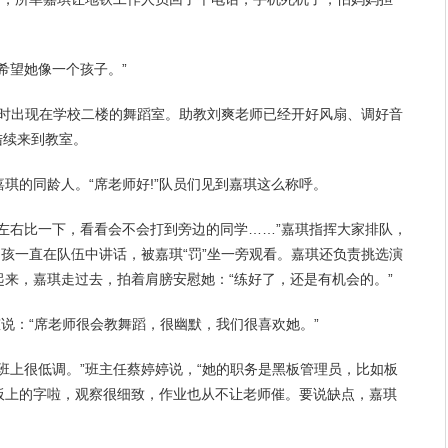
希望
她像一个孩子。”
琪准时出现在学校二楼的舞蹈室。助教刘爽老师已经开好风扇、调好音
陆续来到教室。
琪的同龄人。“席老师好!”队员们见到嘉琪这么称呼。
左右比一下，看看会不会打到旁边的同学……”嘉琪指挥大家排队，
男孩
一直在队伍中讲话，被嘉琪“罚”坐一旁观看。嘉琪还负责挑选演
起来，嘉琪走过去，拍着肩膀
安慰
她：“练好了，还是有机会的。”
慈说：“席老师很会教舞蹈，很幽默，我们很喜欢她。”
班上很低调。”班主任蔡婷婷说，“她的职务是黑板
管理
员，比如板
板上的字啦，观察很细致，作业也从不让老师催。要说缺点，嘉琪