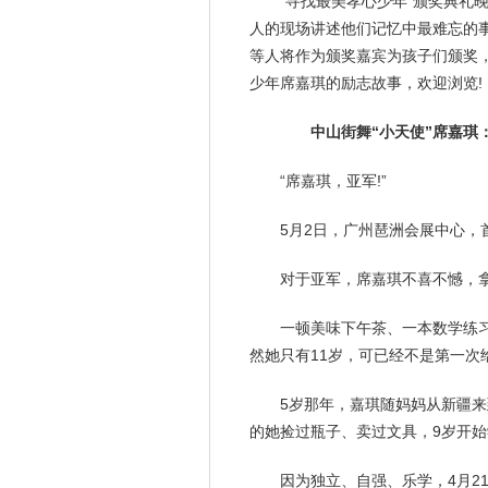
“寻找最美孝心少年”颁奖典礼
人的现场讲述他们
记忆
中最
难忘
的
等人将作为颁奖嘉宾为孩子们颁奖，
少年席嘉琪的励志故事，欢迎浏览!
中山街舞“小天使”席嘉琪
“席嘉琪，亚军!”
5月2日，广州琶洲会展中心，
对于亚军，席嘉琪不喜不憾，拿
一顿美味下午茶、一本数学练
然她只有11岁，可已经不是第一次
5岁那年，嘉琪随妈妈从新疆来
的她捡过瓶子、卖过文具，9岁开
因为独立、自强、乐学，4月21