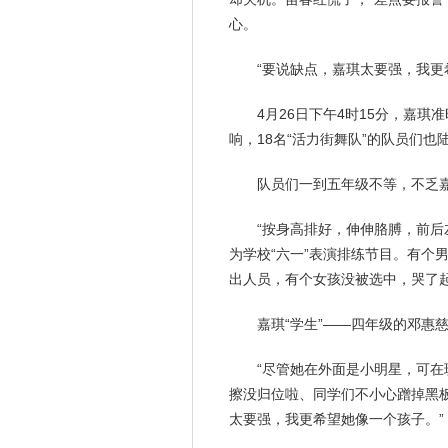
心。
“要说缺点，嘉琪太要强，我更
4月26日下午4时15分，嘉
响，18名“活力街舞队”的队员们也
队员们一到五年级不等，不乏嘉
“按身高排好，伸伸胳膊，前后
为学校“六一”表演排练节目。有个
出人员，有个
女孩
没被选中，哭了
嘉琪“学生”――四年级的邓惠
“尽管她在外面是小明星，可在
擦没归位啦、同学们不小心蹭掉黑
太要强，我更希望她像一个孩子。”