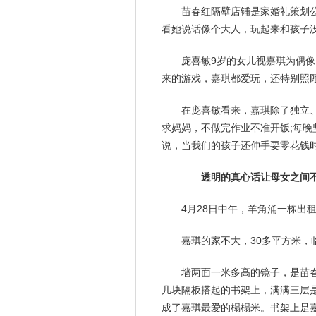
苗春红隔壁店铺是家婚礼策划
看她说话像个大人，玩起来和孩子
庞喜敏9岁的女儿视嘉琪为偶
来的游戏，嘉琪都爱玩，还特别照
在庞喜敏看来，嘉琪除了独立
求妈妈，不做完作业不准开饭;每晚
说，当我们的孩子还伸手要零花钱时
透明的真心话让母女之间不
4月28日中午，羊角涌一栋出
嘉琪的家不大，30多平方米
墙两面一米多高的镜子，是苗春
几块隔板搭起的书架上，满满三层
成了嘉琪最爱的榻榻米。书架上是