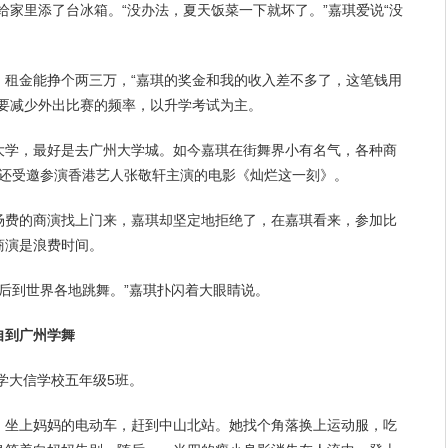
这笔奖金给家里添了台冰箱。“没办法，
夏天
饭菜一下就坏了。”嘉琪爱说“没
、租金能挣个两三万，“嘉琪的奖金和我的收入差不多了，这笔钱用
年要减少外出比赛的频率，以升学考试为主。
大学，最好是去广州大学城。如今嘉琪在街舞界小有名气，各种商
年还受邀参演香港艺人张敬轩主演的电影《灿烂这一刻》。
场费的商演找上门来，嘉琪却坚定地拒绝了，在嘉琪看来，参加比
商演是浪费
时间
。
长大后到世界各地跳舞。”嘉琪扑闪着大眼睛说。
到广州学舞
小学大信学校五年级5班。
，坐上妈妈的电动车，赶到中山北站。她找个角落换上运动服，吃