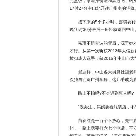
完盒饭，拿着身份证和票过闸，转
17时27分中山北开往广州南的轻轨
接下来的5个多小时，嘉琪要
晚10时30分最后一班轻轨返回中山
嘉琪不惧奔波的背后，源于她
才行。从第一次斩获2013年大信
横扫成人选手，获2015年中山市大学生
就这样，中山各大街舞社团
老
次独自往返广州学舞，这几乎成为
路上不怕吗?不会遇到坏人吗?
“没办法，妈妈要看服装店，不
苗春红是一百个不放心，先带
州，一路上我要打六七个电话，平
却关机。苗春红慌了，“差点要报警