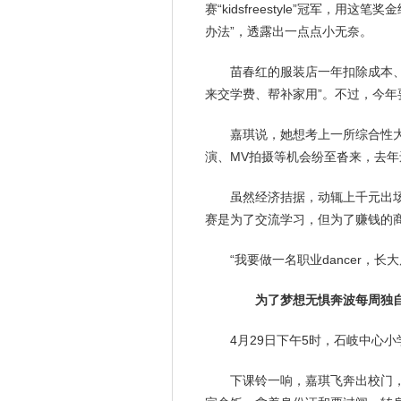
赛“kidsfreestyle”冠军，用
办法”，透露出一点点小无奈。
苗春红的服装店一年扣除成本
来交学费、帮补家用”。不过，今
嘉琪说，她想考上一所综合性
演、MV拍摄等机会纷至沓来，去
虽然经济拮据，动辄上千元出
赛是为了交流学习，但为了赚钱的
“我要做一名职业dancer，
为了梦想无惧奔波每周独自
4月29日下午5时，石岐中心
下课铃一响，嘉琪飞奔出校门