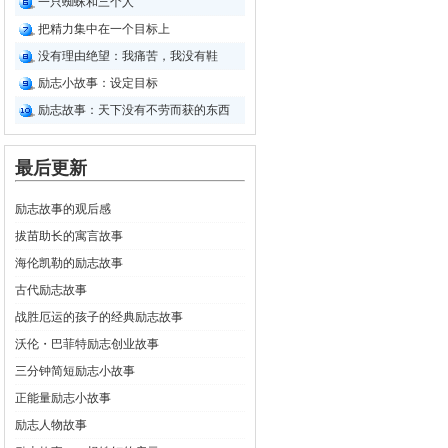
一只蜘蛛和三个人
把精力集中在一个目标上
没有理由绝望：我痛苦，我没有鞋
励志小故事：设定目标
励志故事：天下没有不劳而获的东西
最后更新
励志故事的观后感
拔苗助长的寓言故事
海伦凯勒的励志故事
古代励志故事
战胜厄运的孩子的经典励志故事
沃伦・巴菲特励志创业故事
三分钟简短励志小故事
正能量励志小故事
励志人物故事