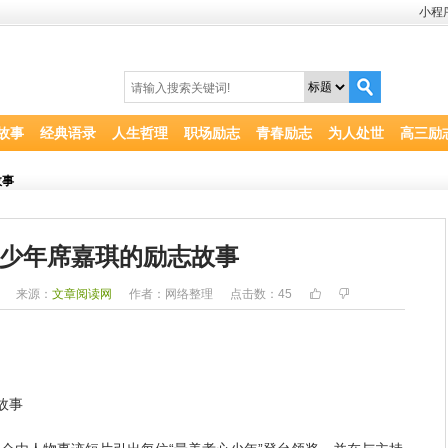
小程
故事
经典语录
人生哲理
职场励志
青春励志
为人处世
高三励
故事
少年席嘉琪的励志故事
1
来源：
文章阅读网
作者：网络整理
点击数：
45
故事