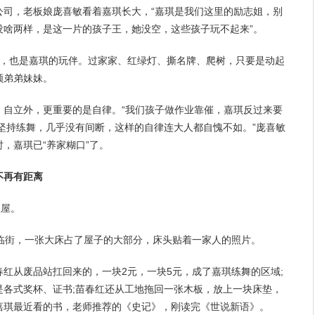
公司，老板娘庞喜敏看着嘉琪长大，“嘉琪是我们这里的励志姐，别
没啥两样，是这一片的孩子王，她没空，这些孩子玩不起来”。
像，也是嘉琪的玩伴。过家家、红绿灯、撕名牌、爬树，只要是动起
顾弟弟妹妹。
、自立外，更重要的是自律。“我们孩子做作业靠催，嘉琪反过来要
坚持
练舞，几乎没有间断，这样的自律连大人都自愧不如。”庞喜敏
，嘉琪已“养家糊口”了。
再有距离
租屋。
，临街，一张大床占了屋子的大部分，床头贴着一家人的照片。
红从废品站扛回来的，一块2元，一块5元，成了嘉琪练舞的区域;
是各式奖杯、证书;苗春红还从工地拖回一张木板，放上一块床垫，
嘉琪最近看的书，老师推荐的《史记》，刚读完《世说新语》。