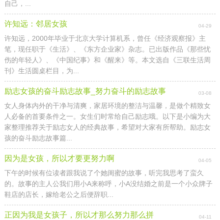
自己，...
许知远：邻居女孩
04-29
许知远，2000年毕业于北京大学计算机系，曾任《经济观察报》主
笔，现任职于《生活》、《东方企业家》杂志。已出版作品《那些忧
伤的年轻人》、《中国纪事》和《醒来》等。本文选自《三联生活周
刊》生活圆桌栏目，为...
励志女孩的奋斗励志故事_努力奋斗的励志故事
03-08
女人身体内外的干净与清爽，家居环境的整洁与温馨，是做个精致女
人必备的首要条件之一。女生们时常给自己励志哦。以下是小编为大
家整理推荐关于励志女人的经典故事，希望对大家有所帮助。励志女
孩的奋斗励志故事篇...
因为是女孩，所以才要更努力啊
04-05
下午的时候有位读者跟我说了个她闺蜜的故事，听完我思考了蛮久
的。故事的主人公我们用小A来称呼，小A没结婚之前是一个小众牌子
鞋店的店长，嫁给老公之后便辞职...
正因为我是女孩子，所以才那么努力那么拼
04-11