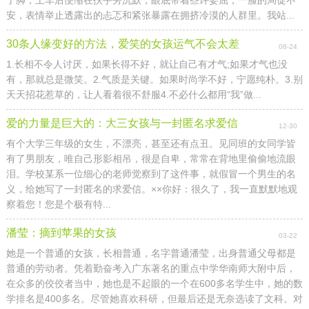
安，表情举止透露出的忐忑和紧张暴露在拥挤冷漠的人群里。我站...
30条人缘变好的方法，爱笑的女孩运气不会太差
08-24
1.长相不令人讨厌，如果长得不好，就让自己有才气;如果才气也没
有，那就总是微笑。2.气质是关键。如果时尚学不好，宁愿纯朴。3.别
天天招花惹草的，让人看着很不舒服4.不必什么都用“我”做...
爱的力量是巨大的：大三女孩与一封匿名求爱信
12-30
有个大学三年级的女生，不漂亮，甚至还有点丑。见同班的女同学皆
有了男朋友，唯自己形影相吊，很是自卑，常常在背地里偷偷地流眼
泪。学校某系一位细心的老师觉察到了这件事，就假冒一个男生的名
义，给她写了一封匿名的求爱信。××你好：很久了，我一直默默地观
察着您！您是个极有特...
潘莹：摘到苹果的女孩
03-22
她是一个普通的女孩，长相普通，名字普通潘莹，出身普通父母都是
普通的劳动者。凭着勤奋考入广东著名的重点中学华南师大附中后，
在众多的佼佼者当中，她也是不起眼的一个在600多名学生中，她的数
学排名是400多名。尽管她喜欢科研，但最后还是无奈选读了文科。对