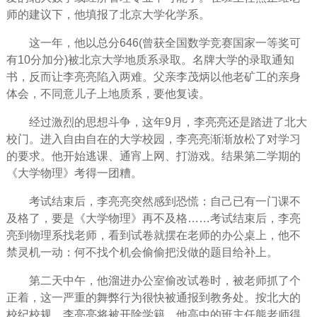
师的建议下，他填报了北京大学化学系。
这一年，他以总分646(曾获全国数学竞赛国家一等奖可
有10分加分)被北京大学地质系录取。名牌大学的录取通知
书，反而让李亮亮陷入两难。父亲李茂炳以他老矿工的亲身
体会，不同意儿子上地质系，要他复读。
经过激烈的思想斗争，这年9月，李亮亮还是踏进了北大
校门。进入自由自在的大学
校园
，李亮亮渐渐放松了对学习
的要求。他开始逃课、通宵上网、打游戏。结果第二学期的
《大学物理》考得一团糟。
考试结束后，李亮亮突然感到恐慌：自己已有一门课不
及格了，要是《大学物理》再不及格……考试结束后，李亮
亮到物理系找老师，看到试卷就摆在老师的办公桌上，他不
禁灵机一动：何不找个机会偷偷把没做的题目给补上。
第二天中午，他溜进办公室偷改试卷时，被老师抓了个
正着，这一严重的舞弊行为很快被通报到教务处。按北大的
校纪校规，李亮亮将被开除学籍。他高中的班主任熊老师得