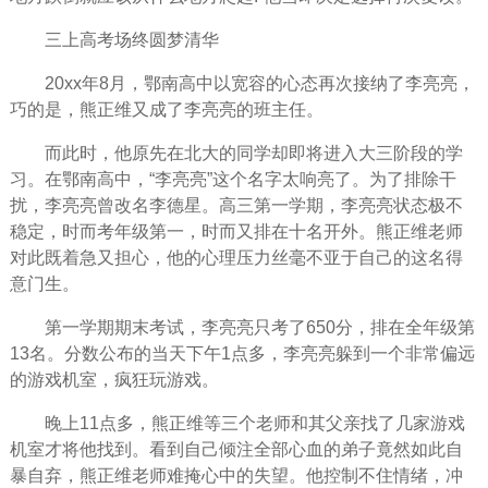
三上高考场终圆梦清华
20xx年8月，鄂南高中以宽容的
心态
再次接纳了李亮亮，
巧的是，熊正维又成了李亮亮的班主任。
而此时，他原先在北大的同学却即将进入大三阶段的学
习。在鄂南高中，“李亮亮”这个名字太响亮了。为了排除干
扰，李亮亮曾改名李德星。高三第一学期，李亮亮状态极不
稳定，时而考年级第一，时而又排在十名开外。熊正维老师
对此既着急又担心，他的心理压力丝毫不亚于自己的这名得
意门生。
第一学期期末考试，李亮亮只考了650分，排在全年级第
13名。分数公布的当天下午1点多，李亮亮躲到一个非常偏远
的游戏机室，疯狂玩游戏。
晚上11点多，熊正维等三个老师和其父亲找了几家游戏
机室才将他找到。看到自己倾注全部心血的弟子竟然如此自
暴自弃，熊正维老师难掩心中的失望。他控制不住情绪，冲