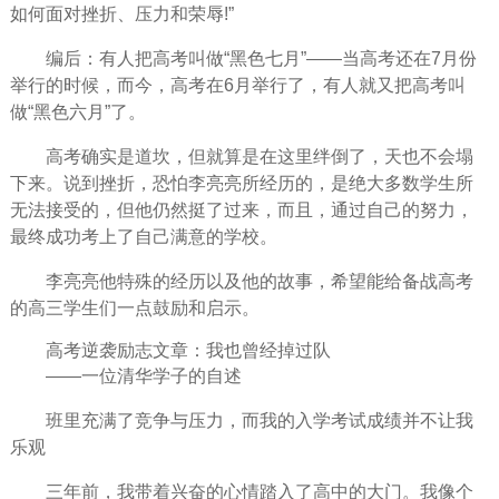
如何面对
挫折
、压力和荣辱!”
编后：有人把高考叫做“黑色
七月
”——当高考还在7月份
举行的时候，而今，高考在6月举行了，有人就又把高考叫
做“黑色六月”了。
高考确实是道坎，但就算是在这里绊倒了，天也不会塌
下来。说到挫折，恐怕李亮亮所经历的，是绝大多数学生所
无法接受的，但他仍然挺了过来，而且，通过自己的
努力
，
最终
成功
考上了自己满意的学校。
李亮亮他特殊的经历以及他的故事，希望能给备战高考
的高三学生们一点鼓励和
启示
。
高考逆袭励志文章：我也
曾经
掉过队
——一位清华学子的自述
班里充满了竞争与压力，而我的入学考试成绩并不让我
乐观
三年前，我带着兴奋的心情踏入了高中的大门。我像个