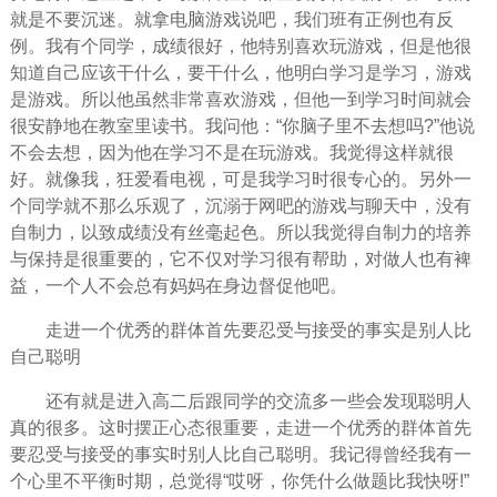
就是不要沉迷。就拿电脑游戏说吧，我们班有正例也有反
例。我有个同学，成绩很好，他特别喜欢玩游戏，但是他很
知道自己应该干什么，要干什么，他明白学习是学习，游戏
是游戏。所以他虽然非常喜欢游戏，但他一到学习时间就会
很
安静
地在教室里读书。我问他：“你脑子里不去想吗?”他说
不会去想，因为他在学习不是在玩游戏。我觉得这样就很
好。就像我，狂爱看电视，可是我学习时很专心的。另外一
个同学就不那么乐观了，沉溺于网吧的游戏与聊天中，没有
自制力，以致成绩没有丝毫起色。所以我觉得自制力的培养
与保持是很重要的，它不仅对学习很有帮助，对做人也有裨
益，一个人不会总有妈妈在身边督促他吧。
走进一个优秀的群体首先要忍受与接受的事实是别人比
自己聪明
还有就是进入高二后跟同学的交流多一些会发现聪明人
真的很多。这时摆正心态很重要，走进一个优秀的群体首先
要忍受与接受的事实时别人比自己聪明。我记得曾经我有一
个心里不平衡时期，总觉得“哎呀，你凭什么做题比我快呀!”