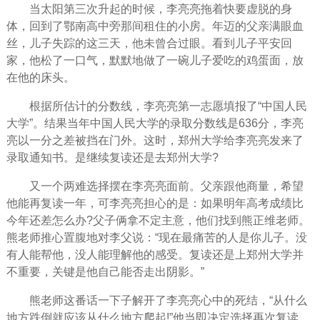
当太阳第三次升起的时候，李亮亮拖着快要虚脱的身
体，回到了鄂南高中旁那间租住的小房。年迈的父亲满眼血
丝，儿子失踪的这三天，他未曾合过眼。看到儿子平安回
家，他松了一口气，默默地做了一碗儿子爱吃的鸡蛋面，放
在他的床头。
根据所估计的分数线，李亮亮第一志愿填报了“中国人民
大学”。结果当年中国人民大学的录取分数线是636分，李亮
亮以一分之差被挡在门外。这时，郑州大学给李亮亮发来了
录取通知书。是继续复读还是去郑州大学?
又一个两难选择摆在李亮亮面前。父亲跟他商量，希望
他能再复读一年，可李亮亮担心的是：如果明年高考成绩比
今年还差怎么办?父子俩拿不定主意，他们找到熊正维老师。
熊老师推心置腹地对李父说：“现在最
痛苦
的人是你儿子。没
有人能帮他，没人能理解他的感受。复读还是上郑州大学并
不重要，关键是他自己能否走出阴影。”
熊老师这番话一下子解开了李亮亮心中的死结，“从什么
地方跌倒就应该从什么地方爬起!”他当即决定选择再次复读。