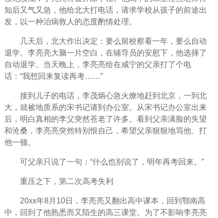
知后又气又急，他给北大打电话，请求学校从孩子的前途出
发，以一种治病救人的态度酌情处理。
几天后，北大作出决定：要么留校察看一年，要么自动
退学。李亮亮大脑一片空白，在辅导员的
安慰
下，他选择了
自动退学。当天晚上，李亮亮给在咸宁的父亲打了个电
话：“我想回来复读再考……”
接到儿子的电话，李茂炳心急火燎地赶到北京，一到北
大，就被地质系的宋书记请到办公室。从宋书记办公室出来
后，明白真相的李父突然苍老了许多。看到父亲满脸的失望
和沧桑，李亮亮突然特别恨自己，希望父亲狠狠地骂他、打
他一顿。
可父亲只说了一句：“什么也别说了，明年再考回来。”
重压之下，第二次高考失利
20xx年8月10日，李亮亮又翻出高中课本，回到鄂南高
中，回到了他熟悉而又陌生的高三课堂。为了不影响李亮亮