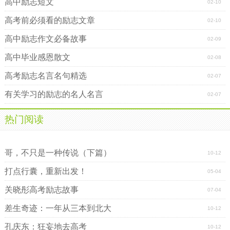
高中励志短文
02-10
高考前必须看的励志文章
02-10
高中励志作文必备故事
02-09
高中毕业感恩散文
02-08
高考励志名言名句精选
02-07
有关学习的励志的名人名言
02-07
热门阅读
2011年高三百日冲刺誓师大会程序
献给高三的家长：三要三不要
哥，不只是一种传说（下篇）
10-12
打点行囊，重新出发！
05-04
关晓彤高考励志故事
07-04
差生奇迹：一年从三本到北大
10-12
孔庆东：狂妄地去高考
10-12