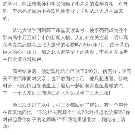
的学习，熊正维老师和李父隐瞒了李亮亮的退学真相，对外
称，李亮亮是因为不
喜欢
地质专业，主动从北大退学回来
的。
从北大退学回到高三课堂复读重考，使李亮亮成为整个
鄂南高中乃至咸宁市的新闻人物。人们都在关注着：明年高
考李亮亮还能考上北大这样的名校吗?20xx年7月，由于背负
巨大的心理压力，加之北大退学留下的阴影，李亮亮在高考
中再次遭遇滑铁卢。
高考结束后，他悲观地给自己估了640分。估完分，李亮
亮不敢回家面对父亲，也不敢面对自己，他只想逃避。傍晚
时分，他心情
沮丧
地坐上了最后一趟回老家嘉鱼县城的汽
车，
一个人
来到三湖连江的水库边呆坐了三天三夜!
他三次走进了水中，可三次都回到了岸边。有一个声音
在反复地问他：“你这样去死算个什么?你对得起老父亲吗?你
对得起爱你如子的老师吗?”“不!我能重返北大，我能考上清
华!”