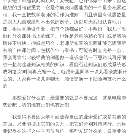
不要碰上难题就问就跳跃，要去想。也许你做不出来，但这
段想的过程很重要，它是你解决问题能力的一个量变积累过
程。我一直把数学老师的话作为准则，而且班里有做题数量
是别人几倍成绩却不出色的例子。所以每天我很认真地听
课，很认真地做作业，把每个题都做好，不敷衍。我几乎没
做过什么课外书上的练习。也许是老师的精心安排或是我的
脑袋不够快，抑或是巧合，老师所布置的东西能够充满我所
有的自由课时间，包括作业与看书，可能有时会充裕一点，
我会再拿出比较
经典
的例题做一遍或总结一下思路或再仔细
想一想与这些知识相关的知识，看能否让知识们形成系统形
成网络;如时间再充裕一点，就跟班里同学一块儿看杂志啊什
么的。大家再一块儿聊聊天，顺便交换一下经验与技巧什么
的。
那些爱好什么的，最重要的就是不要沉迷，就拿电脑游
戏说吧，我们班有正例也有反例
我觉得不要因为学习而
放弃
自己的业余爱好或是其他的
东西。只要能摆正它们的关系，把它们分别对待就行。
永远
要记得在这些之中学习放首位。那些爱好什么的，最重要的