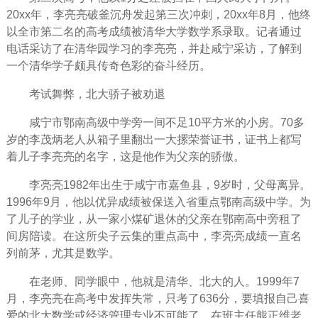
20xx年，李亮亮破釜沉舟发起第三次冲刺，20xx年8月，他终
以全市第二名的高考成绩被清华大学数学系录取。记者通过
电话采访了在清华园
学习
的李亮亮，并赴咸宁采访，了解到
一个清华学子颇具传奇色彩的
奋斗
经历
。
考试舞弊，北大骄子被劝退
咸宁市鄂南高级中学旁一间不足10平方米的小房。70多
岁的李茂炳老人从箱子里翻出一大摞荣誉证书，证书上都写
着儿子李亮亮的名字，这是他作为
父亲
的
骄傲
。
李亮亮1982年出生于咸宁市嘉鱼县，9岁时，
父母
离异。
1996年9月，他以优异成绩被保送入省重点鄂南高级中学。为
了儿子的学业，从一家小煤矿退休的父亲在鄂南
高中
旁租了
间房陪读。在这所尖子云集的重点高中，李亮亮成绩一直名
列前茅，尤其是数学。
在
老师
、同学眼中，他就是清华、北大的人。1999年7
月，李亮亮在高考中发挥失常，只考了636分，要填报自己喜
爱的北大数学或经济
管理
专业不可能了。在班主任熊正维老