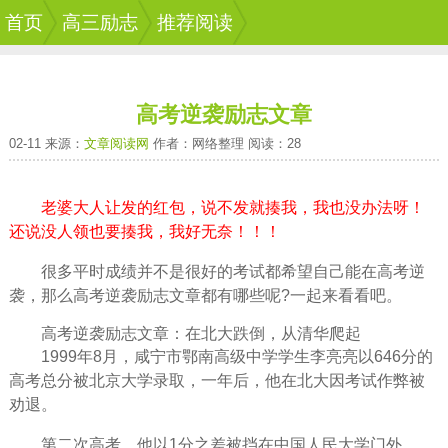
首页
高三励志
推荐阅读
高考逆袭励志文章
02-11 来源：
文章阅读网
作者：网络整理 阅读：28
老婆大人让发的红包，说不发就揍我，我也没办法呀！
还说没人领也要揍我，我好无奈！！！
很多平时成绩并不是很好的考试都
希望
自己能在
高考
逆
袭，那么高考逆袭励志文章都有哪些呢?一起来看看吧。
高考逆袭励志文章：在北大跌倒，从清华爬起
1999年8月，咸宁市鄂南高级中学学生李亮亮以646分的
高考总分被北京大学录取，一年后，他在北大因考试作弊被
劝退。
第二次高考，他以1分之差被挡在中国人民大学门外。