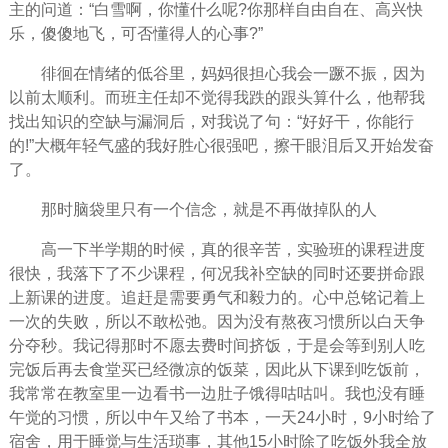
主的问道：“白雪啊，你懂什么呢?你那样自由自在、高兴
快
乐
，傻傻地飞，可否
懂得
人的心事?”
徘徊在情绪的低谷里，
妈妈
很担心我会一蹶不振，因为
以前太顺利。而班主任却不觉得我跌的跟头算什么，他帮我
找出知识的空缺与漏洞后，对我说了句：“好好干，你能行
的!”大概年轻气盛的我好胜心很强吧，擦干眼泪后又开始发奋
了。
那时脑袋里只有一个信念，就是不再做掉队的人
高一下半学期的时候，真的很辛苦，实验班的课程进度
很快，我落下了不少课程，何况我补空缺的同时还要拼命跟
上新课的进度。追赶是需要勇气和毅力的。心中总铭记着上
一次的
失败
，所以不敢松弛。因为没有熬夜
习惯
所以白天争
分夺秒。我记得那时不愿去费
时间
挤饭，于是会等到别人吃
完饭后再去食堂买已经微凉的饭菜，因此从下课到吃饭前，
我常常在教室里一边看书一边肚子饿得咕咕叫。我也没有睡
午觉的习惯，所以中午又给了书本，一天24小时，9小时给了
宿舍，用于睡觉与生活琐事，其他15小时除了吃饭外我全放