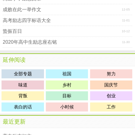
成败在此一举作文
12-05
高考励志四字标语大全
11-01
蛰振百日
10-12
2020年高中生励志座右铭
11-30
延伸阅读
全部专题
祖国
努力
味道
乡村
国庆节
背叛
目标
创业
表白的话
小时候
工作
最近更新