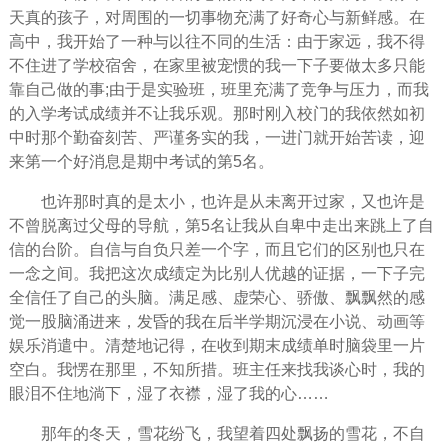
天真的孩子，对周围的一切事物充满了好奇心与新鲜感。在
高中，我开始了一种与以往不同的
生活
：由于家远，我不得
不住进了学校宿舍，在家里被宠惯的我一下子要做太多只能
靠自己做的事;由于是实验班，班里充满了竞争与压力，而我
的入学考试成绩并不让我乐观。那时刚入校门的我依然如初
中时那个勤奋刻苦、严谨务实的我，一进门就开始苦读，迎
来第一个好消息是期
中考
试的第5名。
也许那时真的是太小，也许是从未离开过家，又也许是
不曾脱离过父母的导航，第5名让我从自卑中走出来跳上了自
信的台阶。自信与自负只差一个字，而且它们的区别也只在
一念之间。我把这次成绩定为比别人优越的证据，一下子完
全信任了自己的头脑。满足感、虚荣心、骄傲、飘飘然的感
觉一股脑涌进来，发昏的我在后半学期沉浸在小说、动画等
娱乐消遣中。清楚地记得，在收到期末成绩单时脑袋里一片
空白。我愣在那里，不知所措。班主任来找我谈心时，我的
眼泪
不住地淌下，湿了衣襟，湿了我的心……
那年的
冬天
，雪花纷飞，我望着四处飘扬的雪花，不自