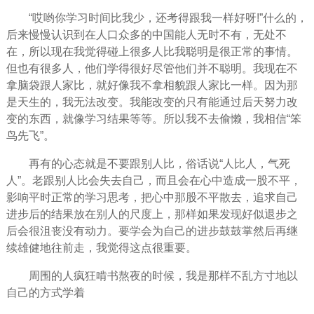
“哎哟你学习时间比我少，还考得跟我一样好呀!”什么的，
后来慢慢认识到在人口众多的中国能人无时不有，无处不
在，所以现在我觉得碰上很多人比我聪明是很正常的事情。
但也有很多人，他们学得很好尽管他们并不聪明。我现在不
拿脑袋跟人家比，就好像我不拿相貌跟人家比一样。因为那
是天生的，我无法改变。我能改变的只有能通过后天努力改
变的东西，就像学习结果等等。所以我不去偷懒，我
相信
“笨
鸟先飞”。
再有的心态就是不要跟别人比，俗话说“人比人，气死
人”。老跟别人比会失去自己，而且会在心中造成一股不平，
影响平时正常的学习思考，把心中那股不平散去，追求自己
进步后的结果放在别人的尺度上，那样如果发现好似退步之
后会很沮丧没有动力。要学会为自己的进步鼓鼓掌然后再继
续雄健地往前走，我觉得这点很重要。
周围的人疯狂啃书熬夜的时候，我是那样不乱方寸地以
自己的方式学着