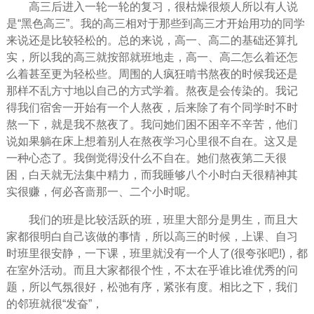
高三后进入一轮一轮的复习，很枯燥很烦人所以有人说
是“黑色高三”。我的高三相对于那些到高三才开始用功的同学
来说还是比较轻松的。总的来说，高一、高二的基础还算扎
实，所以我的高三就按部就班地走，高一、高二怎么着还怎
么着甚至更为轻松些。周围的人疯狂啃书熬夜的时候我还是
那样不乱方寸地以自己的方式学着。熬夜是会传染的。我记
得我们宿舍一开始有一个人熬夜，后来除了有个同学时不时
熬一下，就是我不熬夜了。我问她们困不困辛不辛苦，他们
说如果躺在床上想着别人在熬夜学习心里很不自在。这又是
一种心态了。我倒觉得没什么不自在。她们熬夜第二天很
困，白天就无法集中精力，而我睡够八个小时白天很精神其
实很赚，何必吝啬那一、二个小时呢。
我们的班是比较活跃的班，班里大部分是男生，而且大
家都很明白自己该做的事情，所以高三的时候，上课、自习
时班里很安静，一下课，班里就没有一个人了(很夸张吧!)，都
在室外活动。而且大家都很个性，不太在乎谁比谁优秀的问
题，所以气氛很好，松弛有序，紧张有度。相比之下，我们
的邻班就很“发奋”，