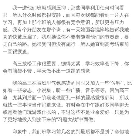
我一进他们班就感到压抑，那些同学利用任何时间看
书，所以什么时候都很安静，而且每次我都能看到一片人在
学习。再加上那个班的人都很有竞争意识，所以更有压力
感。我有个好
朋友
在那个班，有一天她面容憔悴地告诉我她
真的快被压扁了。我对她说你不要老随着他们的节奏走，要
走自己的路。她很赞同但没有施行，所以她直到高考结束前
一直很疲惫。
高三放松
工作
很重要，绷得太紧，学习效率会下降，你
会有脑袋不转，半天做不出一道题的感觉
我的高三在被班里气氛感染的同时又加入一些“佐料”，比
如看一些杂志、小说集，听一些广播、音乐等等。因为高三
嘛，尤其到后面一阶段老做面孔一样的题感觉很
郁闷
，所以
就找一些事情当作消遣来做。有时会在中午跟好多同学聊天
或是看他们玩游戏什么的，不过这些不是业余爱好，只是为
了更好地投入到接下来的“习题大战”中而做。
印象中，我们班学习前几名的到最后都不是拼了命似地