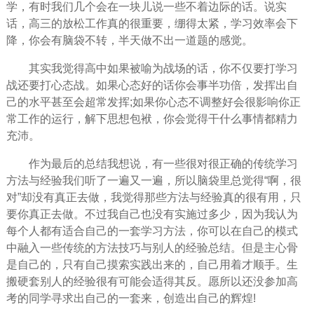
学，有时我们几个会在一块儿说一些不着边际的话。说实
话，高三的放松工作真的很重要，绷得太紧，学习效率会下
降，你会有脑袋不转，半天做不出一道题的感觉。
其实我觉得高中如果被喻为战场的话，你不仅要打学习
战还要打心态战。如果心态好的话你会事半功倍，发挥出自
己的水平甚至会超常发挥;如果你心态不调整好会很影响你正
常工作的运行，解下思想包袱，你会觉得干什么事情都精力
充沛。
作为最后的总结我想说，有一些很对很正确的传统学习
方法与经验我们听了一遍又一遍，所以脑袋里总觉得“啊，很
对”却没有真正去做，我觉得那些方法与经验真的很有用，只
要你真正去做。不过我自己也没有实施过多少，因为我认为
每个人都有适合自己的一套学习方法，你可以在自己的模式
中融入一些传统的方法技巧与别人的经验总结。但是主心骨
是自己的，只有自己摸索实践出来的，自己用着才顺手。生
搬硬套别人的经验很有可能会适得其反。愿所以还没参加高
考的同学寻求出自己的一套来，创造出自己的
辉煌
!