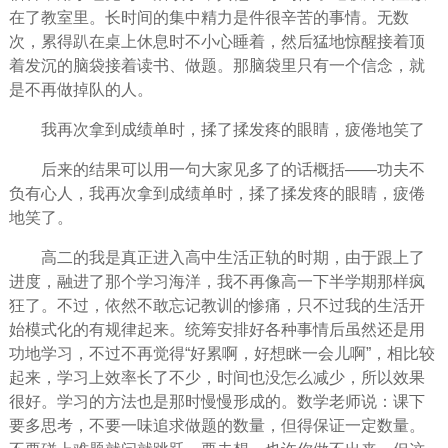
在了教室里。长时间的集中精力是件很辛苦的事情。无数
次，累得趴在桌上休息时不小心睡着，然后猛地惊醒接着顶
着发沉的脑袋接着读书、做题。那脑袋里只有一个信念，就
是不再做掉队的人。
我再次拿到成绩单时，揉了揉发疼的眼睛，疲倦地笑了
后来的结果可以用一句大家见多了的话概括——功夫不
负有心人，我再次拿到成绩单时，揉了揉发疼的眼睛，疲倦
地笑了。
高二的我是真正进入高中生活正轨的时期，由于跟上了
进度，融进了那个学习海洋，我不再像高一下半学期那样疯
狂了。不过，依然不敢忘记教训的惨痛，只不过我的生活开
始模式化的有规律起来。统筹安排好各种事情后虽然还是用
功地学习，不过不再觉得“好累啊，好想眯一会儿啊”，相比较
起来，学习上效率长了不少，时间也没怎么减少，所以效果
很好。学习的
方法
也是那时慢慢形成的。数学老师说：课下
要多思考，不要一味
追求
做题的数量，但得保证一定数量。