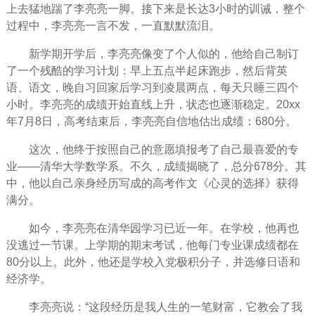
上去猛地踹了李亮亮一脚。接下来是长达3小时的训诫，整个
过程中，李亮亮一言不发，一直默默
流泪
。
新学期开学后，李亮亮像变了个人似的，他给自己制订
了一个残酷的学习计划：早上五点半起床跑步，然后背英
语、语文，晚自习回家后学习到凌晨两点，每天只睡三四个
小时。李亮亮的成绩开始直线上升，状态也逐渐稳定。20xx
年7月8日，高考结束后，李亮亮
自信
地估出成绩：680分。
这次，他终于按照自己的意愿填报考了自己最喜爱的专
业——清华大学数学系。不久，成绩揭晓了，总分678分。其
中，他以自己亲身经历写成的高考作文《
心灵
的选择》获得
满分。
如今，李亮亮在清华园学习已近一年。在学校，他再也
没逃过一节课。上学期的期末考试，他每门专业课成绩都在
80分以上。此外，他还是学校入党极积分子，并选修日语和
经济学。
李亮亮说：“这段经历是我
人生
的一笔
财富
，它教会了我