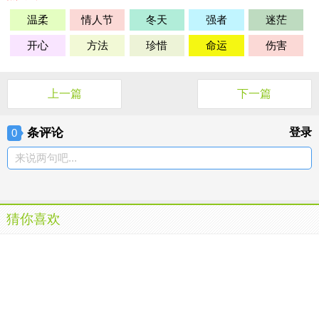
温柔
情人节
冬天
强者
迷茫
开心
方法
珍惜
命运
伤害
上一篇
下一篇
条评论
登录
0
来说两句吧...
猜你喜欢