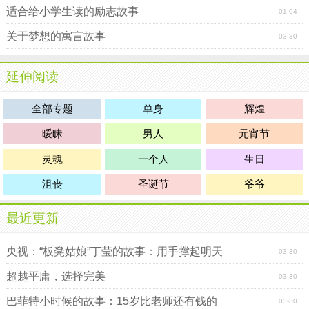
适合给小学生读的励志故事
01-04
关于梦想的寓言故事
03-30
延伸阅读
全部专题
单身
辉煌
暧昧
男人
元宵节
灵魂
一个人
生日
沮丧
圣诞节
爷爷
最近更新
央视：“板凳姑娘”丁莹的故事：用手撑起明天
03-30
超越平庸，选择完美
03-30
巴菲特小时候的故事：15岁比老师还有钱的
03-30