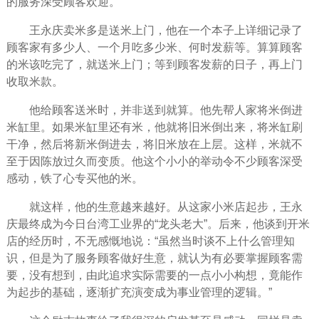
的服务深受顾客欢迎。
王永庆卖米多是送米上门，他在一个本子上详细记录了
顾客家有多少人、一个月吃多少米、何时发薪等。算算顾客
的米该吃完了，就送米上门；等到顾客发薪的日子，再上门
收取米款。
他给顾客送米时，并非送到就算。他先帮人家将米倒进
米缸里。如果米缸里还有米，他就将旧米倒出来，将米缸刷
干净，然后将新米倒进去，将旧米放在上层。这样，米就不
至于因陈放过久而变质。他这个小小的举动令不少顾客深受
感动
，铁了心专买他的米。
就这样，他的生意越来越好。从这家小米店起步，王永
庆最终成为今日台湾工业界的“龙头老大”。后来，他谈到开米
店的
经历
时，不无感慨地说：“虽然当时谈不上什么
管理
知
识，但是为了服务顾客做好生意，就认为有必要掌握顾客需
要，没有想到，由此
追求
实际需要的一点小小构想，竟能作
为起步的基础，逐渐扩充演变成为事业管理的逻辑。”