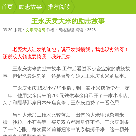
首页
励志故事
推荐阅读
王永庆卖大米的励志故事
03-30 来源：
文章阅读网
作者：网络整理 阅读：3523
老婆大人让发的红包，说不发就揍我，我也没办法呀！
还说没人领也要揍我，我好无奈！！！
王永庆卖米的励志故事,
工作
后看过不少企业家的成长故
事，但
记忆
最深刻的，还是台塑创始人王永庆卖米的故事。
王永庆永庆15岁小学毕业后，到一家小米店做学徒。第
二年，他用
父亲
借来的200元钱做本金自己开了一家小米店。
为了和隔壁那家日本米店竞争，王永庆颇费了一番心思。
当时大米加工技术比较落后，出售的大米里混杂着米
糠、沙粒、小石头等，买卖双方都是见怪不怪。王永庆则多
了一个心眼，每次卖米前都把米中的杂物拣干净，这一额外