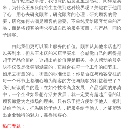
这个励志故事给了我很深的启发甚至是感动。同样是卖
米，为什么王永庆能将生意做到这种境界呢？关键在于他用
了心！用心去研究顾客，研究顾客的心理，研究顾客的需
要，研究如何去满足顾客的需要。不
单纯
卖给顾客简单的产
品，而是将顾客的需求变成自己的服务项目，与产品一同给
予顾客。
由此我们更可以看出服务的价值。顾客从其他米店也可
以买到米，但从王永庆的米店里买米，会感觉自己的所得是
超于产品价值的，这超出的价值便是服务。令人感动的服务
决不仅仅是
微笑
能涵盖的，它融合在每一个工作的细节里。
如果去衡量的话，衡量的标准便是：你是否在与顾客交往的
每一个环节上都细心地为顾客的方便与顾客的利益着想了？
我们应该明白的是：在如今技术高度发展、产品趋同的形势
中，一个企业如果想存活并发展，就一定要有超越产品的让
顾客愿意为之捧场的理由。只有乐于把方便给予他人，把利
益给予他人，把
温暖
给予他人，把服务给予他人，才能塑造
出企业独特的魅力，赢得顾客心。
热门专题：