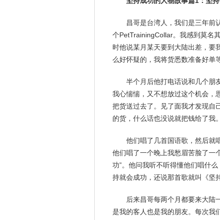
坚持成功的人物故事篇1：坚
昌哥是台湾人，我们是三年前
个PetTrainingCollar。
时他说某月某天要到大陆出差，要
么好怀疑的，我将货悉数准备好单
半个月后他打电话说和几个
朋
我心惴惴，又不想放过这个机会，
把货送过去了。见了面我才发现自
的货，什么话也没说就把钱给了我
他们唱了几首国语歌，然后就
他们唱了一个晚上我愁眉苦脸了一
功”。他问我听不听得懂他们唱什
持就会成功，还说那首歌就叫《坚
后来昌哥每两个月都要来大陆
是我的客人也是我的朋友。每次我们