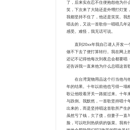
了，后来实在忍不住便抱怨他为什
笑，下次来了大陆还是外甥打灯笼
我都坚持不住了，他还是笑笑。我想
唱去的，又说一首歌你一唱唱几年
感受。难怪，我无话可说。
直到20xx年我自己请人开发
做不下去了便打算转行。我在网上
还记不记得他每次到夜总会都要唱
还告诉我一直来他为什么总唱这首
在台湾宠物用品这个行当他与
年的结果。十年以前他也亏得一塌
歌让他咬着牙关一路挺过来。十年来
与跌倒。我默然，一首歌坚持唱十
出来的，而是坚持唱这首歌所产生
虽然亏了钱，欠了债，但妻子一直
脸，可以吃到热烘烘的饭菜。我有