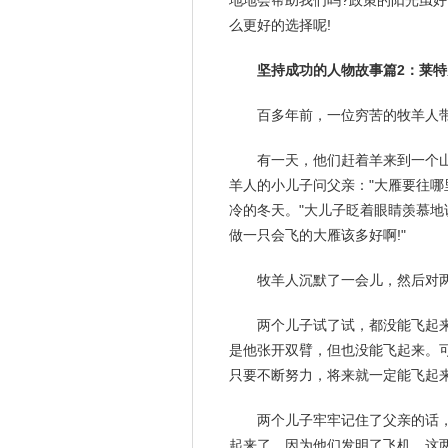
地地会帮助我们吗?政策的
阳光
虽好
么更好的选择呢!
坚持成功的人物故事篇2：莱特
百多年前，一位穷苦的牧羊人
有一天，他们赶着羊来到一个
羊人的小儿子问
父亲
："大雁要往哪
冷的
冬天
。"大儿子眨着眼睛
羡慕
地
做一只会飞的大雁该多好啊!"
牧羊人
沉默
了一会儿，然后对两
两个儿子试了试，都没能飞起来
是他张开双臂，但也没能飞起来。
只要不断努力，将来就一定能飞起来
两个儿子牢牢记住了父亲的话，并
起来了，因为他们发明了飞机。这