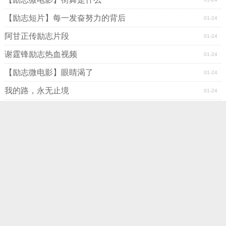
【励志短片】每一发奋努力的背后
01-24
阿甘正传励志片段
01-24
谢霆锋励志热血视频
01-24
【励志微电影】眼睛渴了
01-24
我的路，永无止境
01-24
热门阅读
space
space