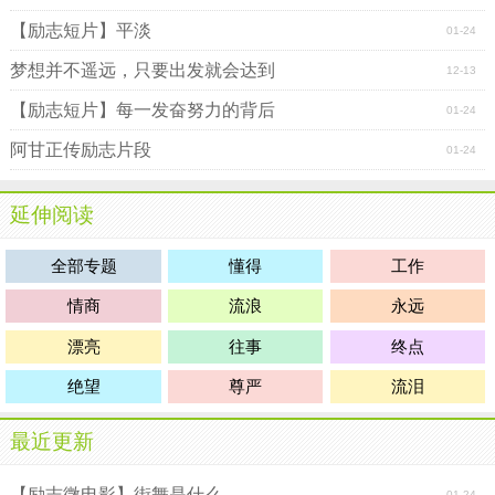
【励志短片】平淡
01-24
梦想并不遥远，只要出发就会达到
12-13
【励志短片】每一发奋努力的背后
01-24
阿甘正传励志片段
01-24
延伸阅读
全部专题
懂得
工作
情商
流浪
永远
漂亮
往事
终点
绝望
尊严
流泪
最近更新
【励志微电影】街舞是什么
01-24