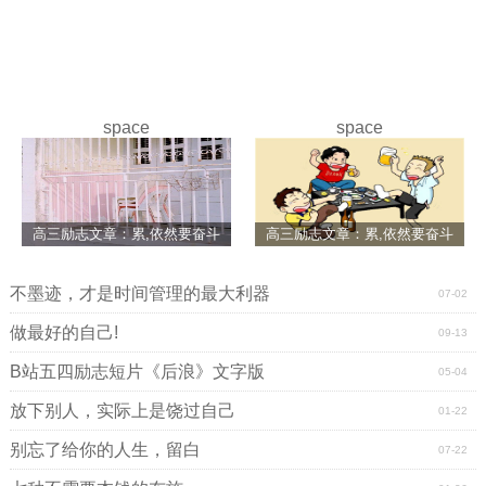
space
space
高三励志文章：累,依然要奋斗
高三励志文章：累,依然要奋斗
不墨迹，才是时间管理的最大利器
07-02
做最好的自己!
09-13
B站五四励志短片《后浪》文字版
05-04
放下别人，实际上是饶过自己
01-22
别忘了给你的人生，留白
07-22