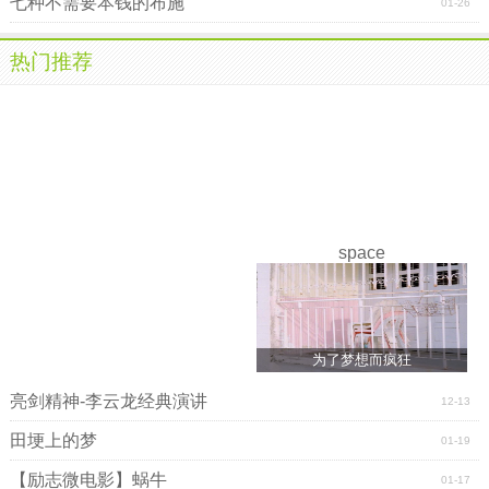
七种不需要本钱的布施
01-26
热门推荐
space
为了梦想而疯狂
亮剑精神-李云龙经典演讲
12-13
田埂上的梦
01-19
【励志微电影】蜗牛
01-17