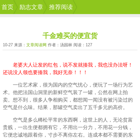
首页
励志文章
推荐阅读
千金难买的便宜货
10-27 来源：
文章阅读网
作者：汤园林 阅读：127
老婆大人让发的红包，说不发就揍我，我也没办法呀！
还说没人领也要揍我，我好无奈！！！
一位艺术家，很为国内的空气忧心，便玩了一场行为艺
术。他把法国山洞里的新鲜空气装了一罐，公然在网上拍
卖。想不到，很多人争相购买，都想闻一闻没有被污染过的
空气是什么味。结果，那罐空气卖出了五千多元的高价。
空气是多么稀松平常的东西啊，这世上的人，无论贫富
贵贱，一出生便都拥有它，不用出一分力，不用花一分钱，
它便忠诚地跟着你，寸步不离你左右。连成本都不需要的东