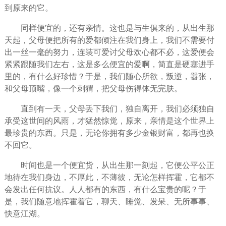
到原来的它。
同样便宜的，还有亲情。这也是与生俱来的，从出生那
天起，
父母
便把所有的爱都倾注在我们身上，我们不需要付
出一丝一毫的
努力
，连装可爱讨父母欢心都不必，这爱便会
紧紧跟随我们左右，这是多么便宜的爱啊，简直是硬塞进手
里的，有什么好珍惜？于是，我们随心所欲，叛逆，嚣张，
和父母顶嘴，像一个刺猬，把父母伤得体无完肤。
直到有一天，父母丢下我们，独自离开，我们必须独自
承受这世间的风雨，才猛然惊觉，原来，亲情是这个世界上
最珍贵的东西。只是，无论你拥有多少金银财富，都再也换
不回它。
时间
也是一个便宜货，从出生那一刻起，它便公平公正
地待在我们身边，不厚此，不薄彼，无论怎样挥霍，它都不
会发出任何抗议。人人都有的东西，有什么宝贵的呢？于
是，我们随意地挥霍着它，聊天、睡觉、发呆、无所事事、
快意江湖。