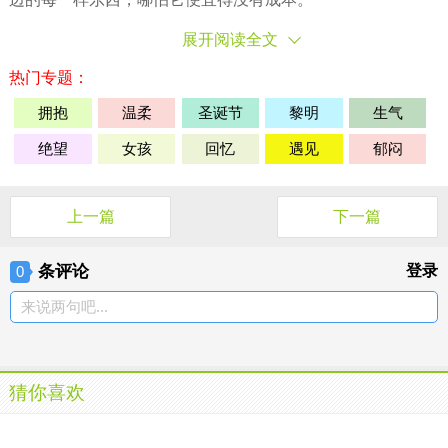
展开阅读全文
热门专题：
拥抱
温柔
圣诞节
黎明
生气
绝望
女孩
回忆
遇见
郁闷
上一篇
下一篇
条评论
登录
0
来说两句吧...
猜你喜欢
别攀比、别计较，幸福自然会来到
别攀比、别计较，幸福自然会来到