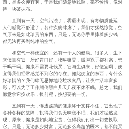
西，是多么便宜啊，于是我们随意地践踏，毫不怜惜，像对
待一块破抹布。
直到有一天，空气污浊了，雾霾出现，有毒物质蔓延，
人们感觉不舒适了，各种疾病肆虐了，我们才猛然惊觉，空
气原来是如此珍贵的东西，只是，无论你手里捧着多少钱，
都无法再买到纯净的空气。
和空气一样便宜的，还有
一个人
的健康。很多人，生下
来便拥有它，牙好胃口好，吃嘛嘛香，腿脚双手都利索，想
干吗干吗。健康不需要花钱买，它与生俱来，好便宜啊，便
宜得我们经常感觉不到它的存在。如此便宜的东西，有什么
好
珍惜
的？我们肆无忌惮地吃垃圾食品，让夜
生活
丰富多
彩，可以为了
工作
颠倒黑白几天几夜不休不眠。总之，我们
愿意拿它换欢乐，换前程，换想要的一切。
直到有一天，惨遭蹂躏的健康终于支撑不住，它出现了
各种各样的故障，扰得我们食无味寝不眠，我们才猛然发
现，原来，健康是如此地宝贵，值得我们付出一切去换取
它。只是，无论多少
财富
，无论多么高超的医术，都不能买