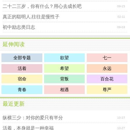
二十二三岁，你有什么？用心去成长吧
09-15
真正的聪明人,往往是慢性子
02-11
初中励志类日志
09-03
延伸阅读
全部专题
欲望
七一
活着
希望
永远
宿命
背叛
百合花
青春
相遇
尊严
最近更新
纵横三少：对你的爱只有半分
10-27
活着，本身就是一种幸福
10-27