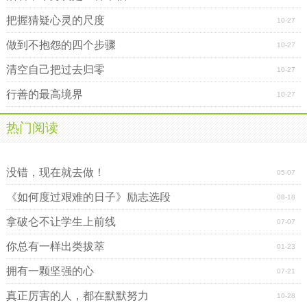
把握猜疑心灵的尺度
10-27
做到不抱怨的四个步骤
10-27
清空自己把过去归零
10-27
行善的最高境界
10-27
热门阅读
不经一番寒彻骨，怎得梅花扑鼻香
做好小事，成就大事
没错，现在就去做！
05-07
《如何度过艰难的日子》励志选段
08-18
拿破仑不让学生上前线
07-07
你总有一样出类拔萃
01-23
拥有一颗坚强的心
07-21
真正厉害的人，都在默默努力
10-28