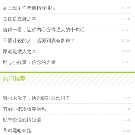
高三班主任考前指导讲话
10-12
责任是立身之本
08-18
值得一看，让你内心变得强大的十句话
09-17
不爱计较的人，活得到底有多赚？
10-30
厚道是做人之本
01-22
励志小故事：信念的力量
10-11
热门推荐
以微笑面对人生
我求求你了，快别瞎对自己狠了
09-12
有耐心把冷板凳坐热
08-18
励志说说心情短语
03-15
背对黑暗奔跑
03-30