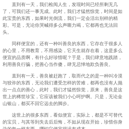
直到有一天，我们检阅
人生
，发现时间已经所剩无几
了，可我们还一事无成。此时，我们才猛然惊觉，时间是如
此宝贵的东西，如果
时光
倒流，我们一定会活出别样的精
彩。可是，无论你哭喊得多么声嘶力竭，它都再也无法回
头。
同样便宜的，还有一种叫
善良
的东西，它存在于很多人
的心里，不用教育，不用感染，它天生就存在着，这是多么
便宜的品质啊，有什么好珍惜呢？于是，我们肆意地践踏，
利用善良行骗，把善心当作傻，肆无忌惮地欺负善良。
直到有一天，善良被赶跑了，取而代之的是一种叫冷漠
与狡诈的东西，无论我们遭受怎样的苦难，都再也没有人抛
出一点点的善心，此时，我们才猛然惊觉，原来，善良是这
世上的稀世珍宝，它应该被我们小心呵护啊。只是，无论金
山银山，都买不回它远去的脚步。
这世上的很多东西，看似便宜，实际上，都是不可替代
的宝贝，与其等到失去后
后悔
，不如从现在开始，珍惜你身
边的每一样东西，哪怕它便宜得没有成本。