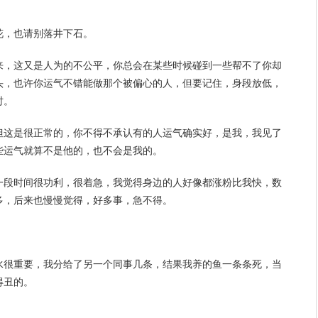
花，也请别落井下石。
来，这又是人为的不公平，你总会在某些时候碰到一些帮不了你却
头，也许你运气不错能做那个被偏心的人，但要记住，身段放低，
时。
但这是很正常的，你不得不承认有的人运气确实好，是我，我见了
些运气就算不是他的，也不会是我的。
一段
时间
很功利，很着急，我觉得身边的人好像都涨粉比我快，数
多，后来也慢慢觉得，好多事，急不得。
水很重要，我分给了另一个同事几条，结果我养的鱼一条条死，当
得丑的。