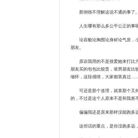
那倒很不理解这说不通的事了
人生哪有那么多公平公正的事
论容貌论胸围论身材论气质，
朋友
。
原谅我用的不是很爱她来打比
朋友
买的包包比较贵，谁男朋友比
缅怀，这段
感情
，大家都算真过.....
可还是那个道理，就算那个又
的，不过是这个人原来不是和我差
偏偏我还是原来那样没能跑多
这些话的重点，是你没跑多远