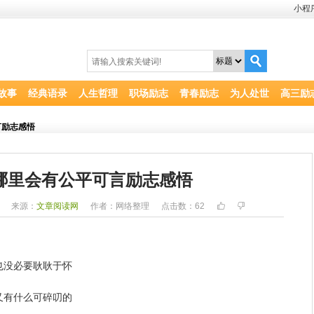
小程
故事
经典语录
人生哲理
职场励志
青春励志
为人处世
高三励
言励志感悟
哪里会有公平可言励志感悟
9
来源：
文章阅读网
作者：网络整理
点击数：
62
也没必要耿耿于怀
又有什么可碎叨的