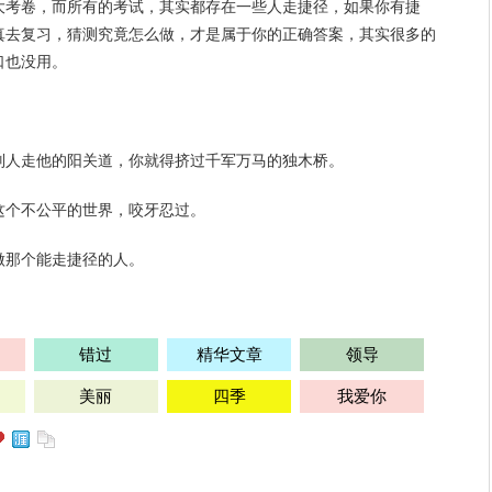
大考卷，而所有的考试，其实都存在一些人走捷径，如果你有捷
真去复习，猜测究竟怎么做，才是属于你的正确答案，其实很多的
口也没用。
。
别人走他的阳关道，你就得挤过千军万马的独木桥。
这个不公平的世界，咬牙忍过。
做那个能走捷径的人。
错过
精华文章
领导
美丽
四季
我爱你