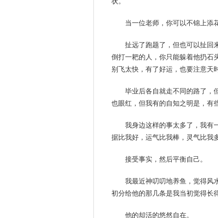
状。
当一位老师，你可以不锦上添
扯远了跑题了，但也可以扯回
倒打一耙的人，你只能躲着他扔石
别飞太快，有了好运，也要注意天
毕业后各自就走不同的路了，
也眼红，但我有的自知之明是，有
我身边这样的事太多了，我有
据比我好，运气比我棒，灵气比我
接受事实，然后平衡自己。
我最近神叨叨地养鱼，觉得风
初分给他的那几条是我当初觉得长
他的却活的悠然自在。