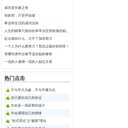
成功是失败之母
别多想，只管开始做
事业和生活的成功法则
人生的硕果只因你的草率决定而跌落的励志文章
起点低怕什么，大不了加倍努力
一个人为什么要努力？我见过最好的回答！
有哪些虎年过春节适合贴的春联
一流的人雇佣一流的人励志文章
热门点击
不与平凡为敌，不与平庸为伍
自己握住自己的命运
生命是一场寂寞的战斗
学会调理自己的情绪
“张式理论”之“极限”理论