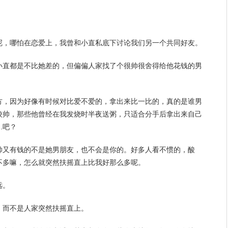
。
呢，哪怕在
恋爱
上，我曾和小直私底下讨论我们另一个共同好友。
小直都是不比她差的，但偏偏人家找了个很帅很舍得给他花钱的男
方，因为好像有时候对比爱不爱的，拿出来比一比的，真的是谁
男
较帅，那些他
曾经
在我发烧时半夜送粥，只适合
分手
后拿出来自己
..吧？
帅又有钱的不是她男朋友，也不会是你的。好多人看不惯的，酸
不多嘛，怎么就突然扶摇直上比我好那么多呢。
远。
，而不是人家突然扶摇直上。