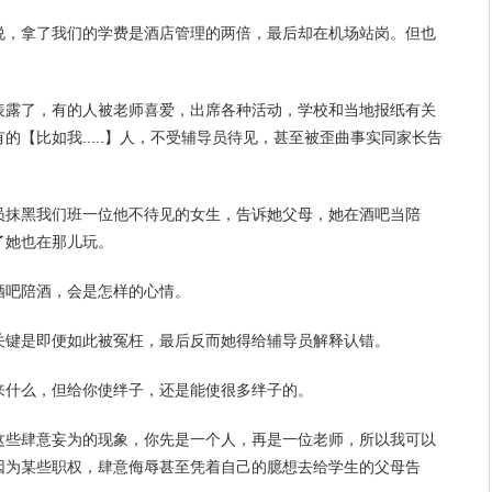
说，拿了我们的学费是酒店
管理
的两倍，最后却在机场站岗。但也
表露了，有的人被老师喜爱，出席各种活动，学校和当地报纸有关
的【比如我.....】人，不受辅导员待见，甚至被歪曲事实同家长告
员抹黑我们班一位他不待见的
女生
，告诉她
父母
，她在酒吧当陪
了她也在那儿玩。
酒吧陪酒，会是怎样的心情。
关键是即便如此被冤枉，最后反而她得给辅导员解释认错。
来什么，但给你使绊子，还是能使很多绊子的。
这些肆意妄为的现象，你先是
一个人
，再是一位老师，所以我可以
因为某些职权，肆意侮辱甚至凭着自己的臆想去给学生的父母告