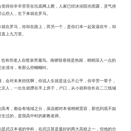
会觉得你辛辛苦苦在坑底网上爬，人家已经沐浴
阳光
雨露，灵气傍
那么些人，生下来就在罗马。
本就在罗马，你却在路上，而另一个，是你们本一起装逼吹牛，却
摇直上九万里。
落，也有些老人在喷泉旁遛鸟。南锣鼓巷很是热闹，稍稍深入一点的
完全清冷，有那么些蝈蝈叫。
酒，会对未来担忧啊，你说
人生
就是这么不公平，你辛苦一辈子，
北京人，一出生就攒在手上房子，户口，从小就和你长在二三线城
的
高考
，都会有地域之分，虽说都对本省稍稍宽容，那也到底不如
发生过的，是我
高中
时的家教
老师
。
的是武汉本省的华科，在武汉算是最好的两大高校之一，但他的分