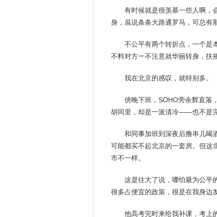
有时候就是很
羡慕
一些人啊，
身，虽说条条大路通罗马，可总有
不公平有两个转折点，一个是
不料对方一不注意就华丽转身，扶
我在北京的感叹，就特别多。
傍晚下班，SOHO旁余辉直
胡同里，却是一派清冷——也不是
和同事加班到深夜后撸串儿喝
可能都买不起北京的一套房。但这
市不一样。
这是往大了说，哪怕最为公平
很多占便宜的政策，很是在我身边
他高考完时来给我补课，考上