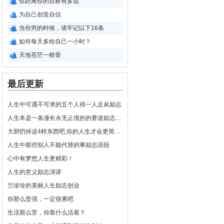
你距离你的目标有多远
为自己创造自信
当你穷的时候，请牢记以下16条
如何每天多给自己一小时？
天地苍茫一根骨
最后更新
人生中可遇不可求的五个人得一人足矣励志
人生本是一条漫长永无止境的的赛道励志感悟
大胆扔掉这4样东西吧,你的人生才会更简单励志人生感悟
人生中那些别人不能代替的事励志语段
心中有梦想人生更精彩！
人生的意义励志演讲
兰珍珍的美丽人生励志创业
你那么坚强，一定很累吧
生活那么苦，你靠什么活着？