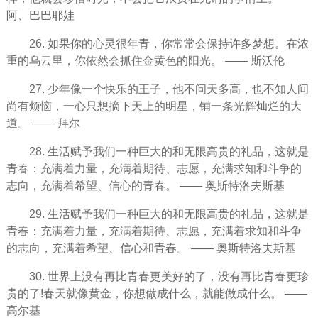
阿、巴巴耶娃
26. 如果你的心灵很年青，你常常会保持许多
梦想
。在浓
重的乌云里，你依然会抓住金黄色的
阳光
。 —— 斯沃伦
27. 少年像一个
快乐
的王子，他不问天多高，也不知人间
尚有
烦恼
，一心只想摘下天上的明星，铺一条光辉灿烂的大
道。 —— 拜尔
28. 生活赋予我们一种巨大的和无限高贵的礼品，这就是
青春：充满着力量，充满着
期待
、志愿，充满求知和斗争的
志向，充满着希望、信心的青春。 —— 奥斯特洛夫斯基
29. 生活赋予我们一种巨大的和无限高贵的礼品，这就是
青春：充满着力量，充满着期待、志愿，充满着求知和斗争
的志向，充满着希望、信心和青春。 —— 奥斯特洛夫斯基
30. 世界上没有再比青春更美好的了，没有再比青春更珍
贵的了!
春天
就像黄金，你想做成什么，就能做成什么。 ——
高尔基