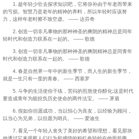
1. 趁年轻少壮去探求知识吧，它将弥补由于年老而带来
的亏损。
智慧
乃是老年的精神的养料，所以年轻时应该
努
力
，这样年老时擦不致空虚。 —— 达芬奇
2. 创造一切非凡事物的那种神圣的爽朗的精神总是同年
轻时代和创造力联系在一起的。 —— 歌德
3. 创造一切非凡事物的那种神圣的爽朗精神总是同青年
时代和创造力联系在一起的。 —— 歌德
4. 春是自然界一年中的新生季节，而
人生
的新生季节，
就是一生只有一度的青春。 —— 西塞罗
5. 斗争的
生活
使你干练，苦闷的煎熬使你醇化;这是时代
要造成青年为能担负历史使命的两件法宝。 —— 茅盾
6.
假如
你但愿
成功
，当以恒心为良友，以经验为顾问，
以当心为兄弟，以但愿为哨兵。 —— 爱迪生
7. 看见一个年轻人丧失了美好的
希望
和
理想
，看见那块
他透过它来观察人们行为和
感情
的粉红色轻纱在他面前撕