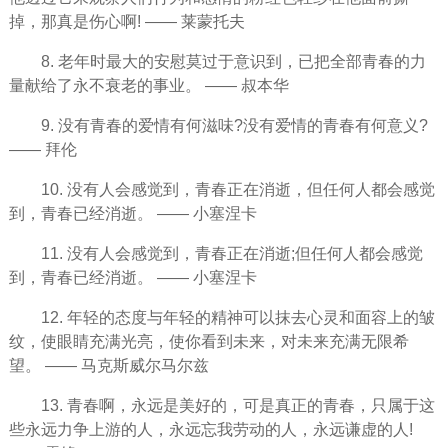
掉，那真是伤心啊! —— 莱蒙托夫
8. 老年时最大的
安慰
莫过于意识到，已把全部青春的力
量献给了永不衰老的事业。 —— 叔本华
9. 没有青春的
爱情
有何滋味?没有爱情的青春有何意义?
—— 拜伦
10. 没有人会感觉到，青春正在消逝，但任何人都会感觉
到，青春已经消逝。 —— 小塞涅卡
11. 没有人会感觉到，青春正在消逝;但任何人都会感觉
到，青春已经消逝。 —— 小塞涅卡
12. 年轻的态度与年轻的精神可以抹去
心灵
和面容上的皱
纹，使眼睛充满光亮，使你看到未来，对未来充满无限希
望。 —— 马克斯威尔马尔兹
13. 青春啊，
永远
是美好的，可是真正的青春，只属于这
些永远力争上游的人，永远忘我劳动的人，永远谦虚的人!