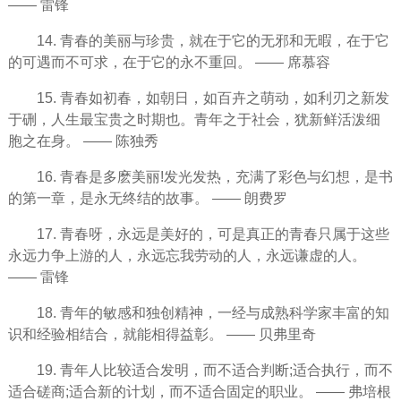
—— 雷锋
14. 青春的
美丽
与珍贵，就在于它的无邪和无暇，在于它
的可遇而不可求，在于它的永不重回。 —— 席慕容
15. 青春如初春，如朝日，如百卉之萌动，如利刃之新发
于硎，人生最宝贵之时期也。青年之于社会，犹新鲜活泼细
胞之在身。 —— 陈独秀
16. 青春是多麽美丽!发光发热，充满了彩色与
幻想
，是书
的第一章，是永无终结的故事。 —— 朗费罗
17. 青春呀，永远是美好的，可是真正的青春只属于这些
永远力争上游的人，永远忘我劳动的人，永远谦虚的人。
—— 雷锋
18. 青年的敏感和独创精神，一经与成熟科学家丰富的知
识和经验相结合，就能相得益彰。 —— 贝弗里奇
19. 青年人比较适合发明，而不适合判断;适合执行，而不
适合磋商;适合新的计划，而不适合固定的职业。 —— 弗培根