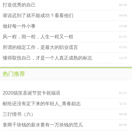
打造优秀的自己
09-28
谁说迟到了就不能成功？看看他们
06-06
做好每一件小事
10-08
风一程，雨一程，人生一程又一程
01-25
所谓的稳定工作，是最大的职业谎言
07-05
懂得取悦自己，才是一个人真正成熟的标志
12-25
热门推荐
关于青春励志说说
2020搞笑圣诞节贺卡祝福语
01-17
献给还没有定下来的年轻人_青春励志
11-21
三行情书（六）
08-08
拿两千块钱的薪水要有一万块钱的范儿
04-30