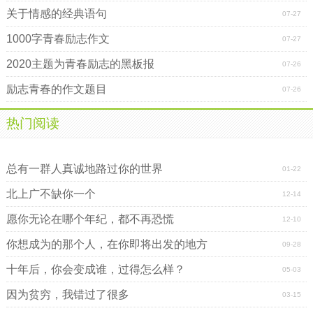
关于情感的经典语句
07-27
1000字青春励志作文
07-27
2020主题为青春励志的黑板报
07-26
励志青春的作文题目
07-26
热门阅读
青春励志文章：写给十八岁以下的你
青春励志文章：逆境是人生的宝藏
总有一群人真诚地路过你的世界
01-22
北上广不缺你一个
12-14
愿你无论在哪个年纪，都不再恐慌
12-10
你想成为的那个人，在你即将出发的地方
09-28
十年后，你会变成谁，过得怎么样？
05-03
因为贫穷，我错过了很多
03-15