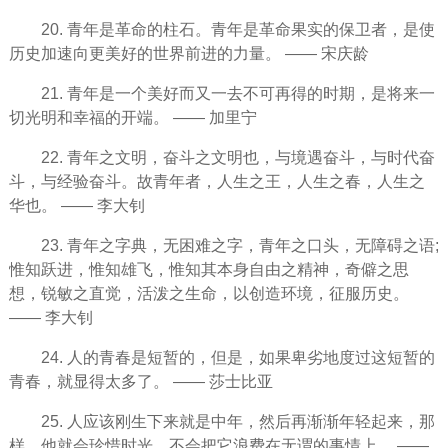
20. 青年是革命的柱石。青年是革命果实的保卫者，是使
历史加速向更美好的世界前进的力量。 —— 宋庆龄
21. 青年是一个美好而又一去不可再得的时期，是将来一
切光明和
幸福
的开端。 —— 加里宁
22. 青年之文明，
奋斗
之文明也，与境遇奋斗，与时代奋
斗，与经验奋斗。故青年者，人生之王，人生之春，人生之
华也。 —— 李大钊
23. 青年之字典，无困难之字，青年之口头，无障碍之语;
惟知跃进，惟知雄飞，惟知其本身自由之精神，奇僻之思
想，锐敏之直觉，活泼之
生命
，以创造环境，征服历史。
—— 李大钊
24. 人的青春是短暂的，但是，如果卑劣地度过这短暂的
青春，就显得太多了。 —— 莎士比亚
25. 人应该刚生下来就是中年，然后再渐渐年轻起来，那
样，他就会
珍惜
时光
，不会把它浪费在无谓的事情上。 ——