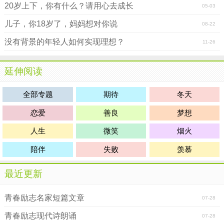
20岁上下，你有什么？请用心去成长
05-03
儿子，你18岁了，妈妈想对你说
08-22
没有背景的年轻人如何实现理想？
11-26
延伸阅读
全部专题
期待
冬天
恋爱
善良
梦想
人生
微笑
烟火
陪伴
失败
羡慕
最近更新
青春励志名家短篇文章
07-28
青春励志现代诗朗诵
07-28