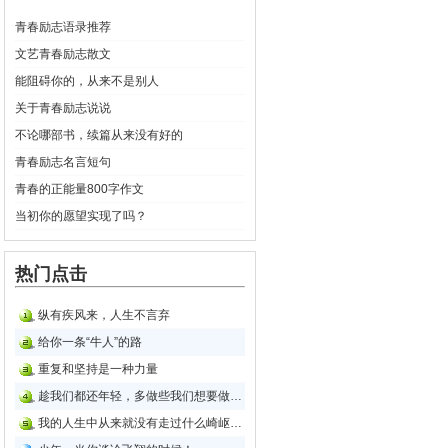
青春励志语录推荐
文艺青春励志散文
能阻碍你的，从来不是别人
关于青春励志说说
不论哪部书，续篇从来没有好的
青春励志名言短句
青春的正能量800字作文
当初你的愿望实现了吗？
热门点击
纵有疾风来，人生不言弃
给你一条“牛人”的路
重复和坚持是一种力量
趁我们都还年轻，多做些我们想要做的任何事
我的人生中从来就没有走过什么崎岖的道路