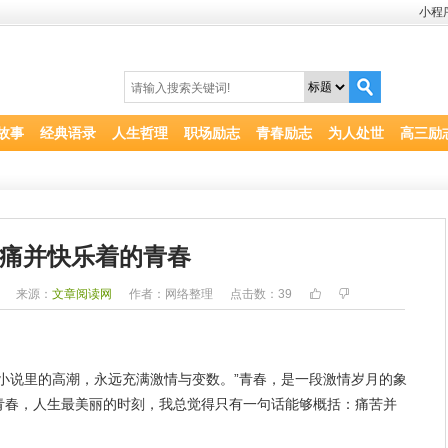
小程
故事
经典语录
人生哲理
职场励志
青春励志
为人处世
高三励
痛并快乐着的青春
1
来源：
文章阅读网
作者：网络整理
点击数：
39
小说里的高潮，
永远
充满
激情
与变数。”青春，是一段激情
岁月
的象
青春，
人生
最
美丽
的时刻，我总觉得只有一句话能够概括：
痛苦
并