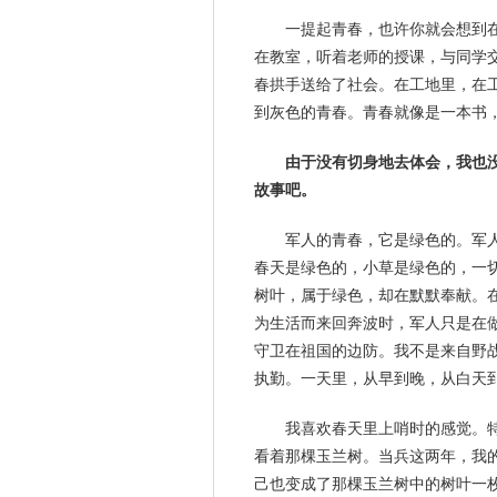
一提起青春，也许你就会想到
在教室，听着
老师
的授课，与同学
春拱手送给了社会。在工地里，在
到灰色的青春。青春就像是一本书
由于没有切身地去体会，我也
故事吧。
军人的青春，它是绿色的。军
春天是绿色的，小草是绿色的，一
树叶，属于绿色，却在默默奉献。
为
生活
而来回奔波时，军人只是在
守卫在
祖国
的边防。我不是来自野
执勤。一天里，从早到晚，从白天
我
喜欢
春天里上哨时的感觉。
看着那棵玉兰树。当兵这两年，我
己也变成了那棵玉兰树中的树叶一