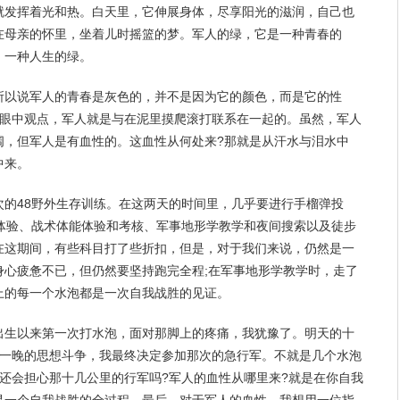
就发挥着光和热。白天里，它伸展身体，尽享
阳光
的滋润，自己也
在
母亲
的怀里，坐着儿时摇篮的梦。军人的绿，它是一种青春的
，一种人生的绿。
所以说军人的青春是灰色的，并不是因为它的颜色，而是它的性
的眼中观点，军人就是与在泥里摸爬滚打联系在一起的。虽然，军人
阔，但军人是有血性的。这血性从何处来?那就是从汗水与泪水中
中来。
的48野外生存训练。在这两天的
时间
里，几乎要进行手榴弹投
碍体验、战术体能体验和考核、军事地形学教学和夜间搜索以及徒步
在这期间，有些科目打了些折扣，但是，对于我们来说，仍然是一
身心疲惫不已，但仍然要
坚持
跑完全程;在军事地形学教学时，走了
上的每一个水泡都是一次自我战胜的见证。
出生以来第一次打水泡，面对那脚上的疼痛，我犹豫了。明天的十
过一晚的思想斗争，我最终决定参加那次的急行军。不就是几个水泡
还会担心那十几公里的行军吗?军人的血性从哪里来?就是在你自我