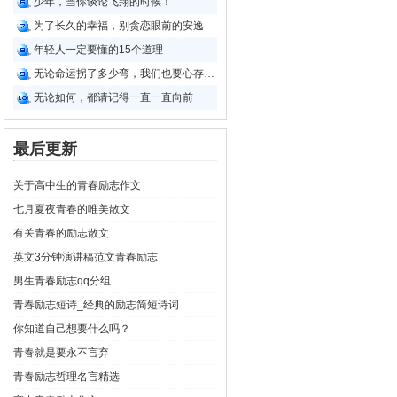
少年，当你谈论飞翔的时候！
为了长久的幸福，别贪恋眼前的安逸
年轻人一定要懂的15个道理
无论命运拐了多少弯，我们也要心存希望
无论如何，都请记得一直一直向前
最后更新
关于高中生的青春励志作文
七月夏夜青春的唯美散文
有关青春的励志散文
英文3分钟演讲稿范文青春励志
男生青春励志qq分组
青春励志短诗_经典的励志简短诗词
你知道自己想要什么吗？
青春就是要永不言弃
青春励志哲理名言精选