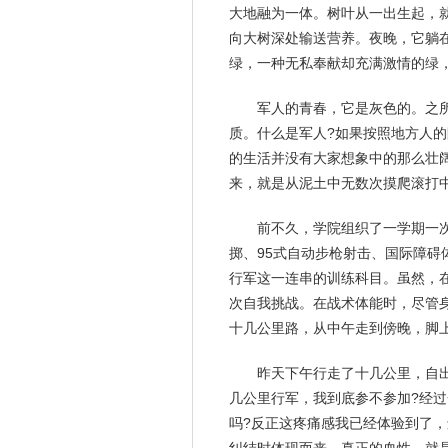
大地融为一体。树叶从一出生起，
向大树深处输送营养。
夜晚
，它躺
绿，一种无私奉献却充满激情的绿
军人的青春，它是灰色的。之
质。什么是军人?如果按照地方人
的生活并没有大家想象中的那么壮
来，就是从泥土中无数次摸爬滚打
前不久，学院组织了一学期一次
掷、95式自动步枪射击、国际障
行军这一连串的训练科目。虽然，
次自我挑战。在战术体能时，尽管
十几公里路，从中午走到傍晚，脚
昨天下午行走了十几公里，自
几公里行军，我到底参不参加?经
吗?反正这疼痛感我已经体验到了，