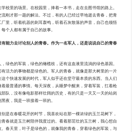
在学校里的场景。在
校园
里，捧着一本书，走在去图书馆的路上。
交流刚才那一题的解法。不过，有的人已经过早地逝去青春，把青
工厂里，听着机器的刺耳轰鸣，听着石灰散落的声音，自己也领悟
，每个人都有属于自己的故事。
没有能力去讨论别人的青春。作为一名军人，还是说说自己的青春
人，绿色的军装，绿色的橄榄枝，还有这血液里流淌的绿色基因。
切有活力的事物都是绿色的。军人的青春，就像是那大树里的一片
在这个快速发展的时代，军人似乎还在坚守最本质的东西。当人们
做着最普通的事情。每天深夜，从睡梦中醒来，穿着军装，扛着枪
战部队，没有像电影那样壮阔的历史，有的只是一天又一天的站岗
到黑夜，我是一班接着一班的。
特别是在春暖花开的时节，我喜欢站在那一棵浓绿的玉兰花树下，
的青春就是玉兰树
陪伴
我度过的。看着那茁壮的玉兰树，我心想自
枚。春天里，叶子是绿色的，就像我的青春，穿着绿色的军装，与