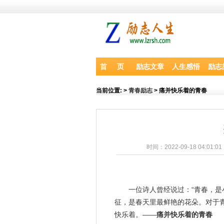
首 页
励志文章
人生感悟
励志
当前位置:
>
青春励志
> 痛并快乐着的青春
时间：2022-09-18 04:01:0
一位诗人
曾经
说过：“
青春
，是
征，是
春天
里最鲜艳的花朵。对于
快乐
着。——
痛并快乐着的青春