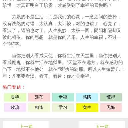
珍惜
，才真正明白了珍贵，才感受到了幸福的喜悦吗？
劳累的不是生活，而是我们的
心灵
，一念之间的选择，
没有决然的对错，太认真，太计较，对的也错了；心宽了，
看淡了，错的也对了。人生奥妙，太极一图，阴阳相隔却又
彼此相依。你的思想，就是你的苦乐。人生的幸福，不过一
个“淡”字。
当你把别人看成天使，你就生活在
天堂
里；当你把别人
看成魔鬼，你就生活在地狱里。”天堂不在
远方
，就在感激的
当下；地狱不在他处，就在“我”执的刹那。所以人生短暂几十
年；凡事要看淡、看开、看透；你才会幸福。
热门专题：
灵魂
迷茫
幸福
感情
懂得
玫瑰
相逢
学习
女生
无悔
上一篇
下一篇