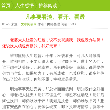
首页
人生感悟
推荐阅读
凡事要看淡、看开、看透
01-25 来源：
文章阅读网
作者：网络整理 阅读：233
老婆大人让发的红包，说不发就揍我，我也没办法呀！
还说没人领也要揍我，我好无奈！！！
谁都
懂得
人生
短暂几十年，应该看开，可几人能够看
开。谁都明白，不要活得太累，可谁能不累。世上的人们，
谁不想
生活
美好，儿孙
幸福
。所有的美好，幸福，都需要你
努力
与付出。如果努力了，有所成效，也算欣慰，很多的你
付出了没有收获，你能不累，幸福就是劳累。
明知事事无法完美，却总求面面俱到！明知没什么好担
心，却老杞人忧天！明知不该
生气
，却忍不住动怒！明知
后
悔
也没用，却仍耿耿于怀！明知是执念，却仍难改旧习！想
拥有安然自在的心，要体认现实，卸下
执着
与情绪，就等于