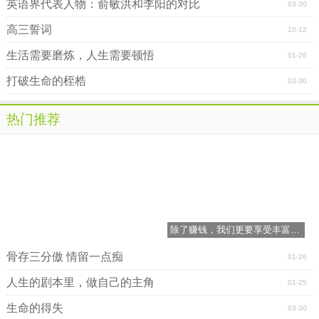
英语界代表人物：俞敏洪和李阳的对比
03-30
高三誓词
10-12
生活需要磨炼，人生需要顿悟
01-26
打破生命的桎梏
03-30
热门推荐
除了赚钱，我们更要享受丰富多彩的人生
骨存三分傲 情留一点痴
01-26
人生的剧本里，做自己的主角
01-25
生命的得失
03-30