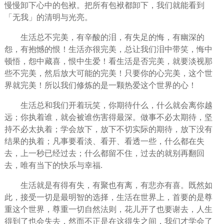
慢慢卸下心中的包袱。把所有包袱都卸下，我们就能看到
「无我」的清明与光亮。
生活总不完美，有辛酸的泪，有失足的悔，有幽深的
怨，有抱憾的恨！生活亦很完美，总让我们泪中带笑，悔中
顿悟，怨中藏喜，恨中生爱！看生活是否完美，就要淡视那
些不完美，然后放大可能的完美！只要你的心完美，这个世
界就完美！所以我们修炼的是一颗热爱这个世界的心！
生活总和我们开着玩笑，你
期待
什么，什么就会离你越
远；你执着谁，就会被谁
伤害
得最深。做事不必太期待，
坚
持
不必太执着；学会放下，放下不切实际的期待，放下没有
结果的执着；凡事要看淡、看开、看透一些，什么都在失
去，上一秒已经过去；什么都留不住，过去的就别再翻回
去，唯有当下的
快乐
与幸福.
生活就是有得有失，有聚也有离，有悲亦有喜。既然如
此，接受一切是最明智的选择，生活在世界上，首要的是尊
重这个世界，尊重一切自然法则，花儿开了也要谢去，人生
得到了也会失去，然而不正是在这得失之间，我们才学会了