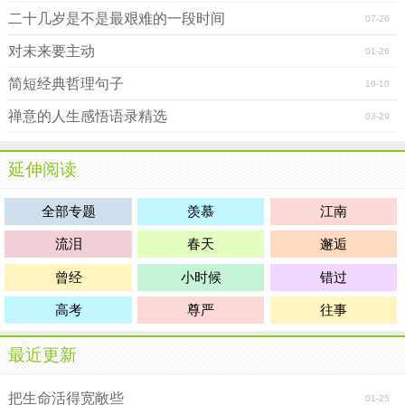
二十几岁是不是最艰难的一段时间
07-26
对未来要主动
01-26
简短经典哲理句子
10-10
禅意的人生感悟语录精选
03-29
延伸阅读
全部专题
羡慕
江南
流泪
春天
邂逅
曾经
小时候
错过
高考
尊严
往事
最近更新
把生命活得宽敞些
01-25