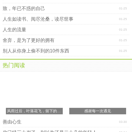
致，年已不惑的自己
01-25
人生如读书、阅尽沧桑，读尽世事
01-25
人生的流量
01-25
舍弃，是为了更好的拥有
01-25
别人从你身上偷不到的10件东西
01-25
热门阅读
风雨过后，叶落花飞，留下的仍是一缕幽香
感谢每一次遇见
善由心生
03-30