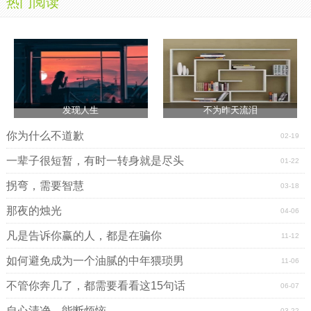
热门阅读
发现人生
不为昨天流泪
你为什么不道歉
02-19
一辈子很短暂，有时一转身就是尽头
01-22
拐弯，需要智慧
03-18
那夜的烛光
04-06
凡是告诉你赢的人，都是在骗你
11-12
如何避免成为一个油腻的中年猥琐男
11-06
不管你奔几了，都需要看看这15句话
06-07
自心清净，能断烦恼
03-22