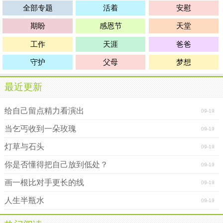
全部专题
活着
安慰
期盼
感恩节
天堂
工作
天涯
爸爸
守护
父母
梦想
最近更新
给自己留点精力看演出
09-19
当乞丐收到一朵玫瑰
09-19
灯草与石头
09-19
你是否懂得把自己放到低处？
09-19
画一根比对手更长的线
09-19
人生半瓶水
09-19