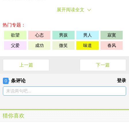
展开阅读全文
世界是一个大舞台，每个生命都在演绎着自己的角色，
每
一个人
都在为
生活
奔波。除了内心的充盈与否外，别人真
的不会知道你是谁。所以，
永远
不要把自己看得太重要，永
热门专题：
远不要觉得自己如何了得、多么有光辉，那样的结果是只能
欲望
心态
男孩
男人
寂寞
让你自己失望。
父爱
成功
微笑
味道
春风
上一篇
下一篇
条评论
登录
0
来说两句吧...
猜你喜欢