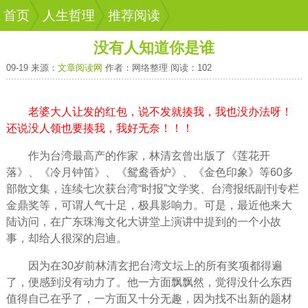
首页
人生哲理
推荐阅读
没有人知道你是谁
09-19 来源：
文章阅读网
作者：网络整理 阅读：102
老婆大人让发的红包，说不发就揍我，我也没办法呀！
还说没人领也要揍我，我好无奈！！！
作为台湾最高产的作家，林清玄曾出版了《
莲花
开
落》、《冷月钟笛》、《鸳鸯香炉》、《金色印象》等60多
部散文集，连续七次获台湾“时报”文学奖、台湾报纸副刊专栏
金鼎奖等，可谓人气十足，极具影响力。可是，最近他来大
陆访问，在广东珠海文化大讲堂上演讲中提到的一个小故
事，却给人很深的启迪。
因为在30岁前林清玄把台湾文坛上的所有奖项都得遍
了，便感到没有动力了。他一方面飘飘然，觉得没什么东西
值得自己在乎了，一方面又十分无趣，因为找不出新的题材