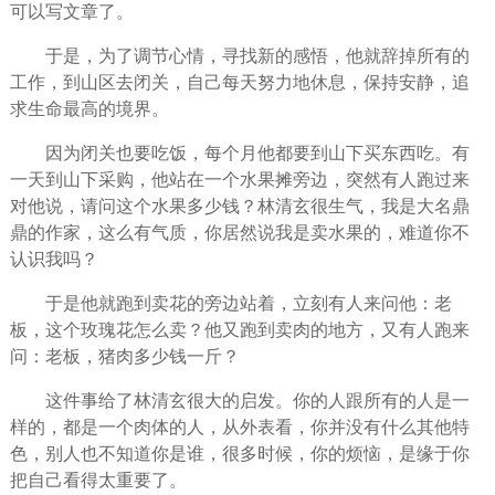
可以写文章了。
于是，为了调节心情，寻找新的感悟，他就辞掉所有的
工作
，到山区去闭关，自己每天
努力
地休息，保持
安静
，
追
求
生命
最高的境界。
因为闭关也要吃饭，每个月他都要到山下买东西吃。有
一天到山下采购，他站在一个水果摊旁边，突然有人跑过来
对他说，请问这个水果多少钱？林清玄很
生气
，我是大名鼎
鼎的作家，这么有气质，你居然说我是卖水果的，难道你不
认识我吗？
于是他就跑到卖花的旁边站着，立刻有人来问他：老
板，这个
玫瑰
花怎么卖？他又跑到卖肉的地方，又有人跑来
问：老板，猪肉多少钱一斤？
这件事给了林清玄很大的启发。你的人跟所有的人是一
样的，都是一个肉体的人，从外表看，你并没有什么其他特
色，别人也不知道你是谁，很多时候，你的
烦恼
，是缘于你
把自己看得太重要了。