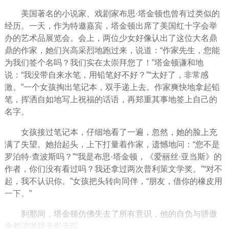
美国著名的小说家、戏剧家布思·塔金顿也曾有过类似的
经历
。一天，作为特邀嘉宾，塔金顿出席了美国红十字会举
办的艺术品展览会。会上，两位少女好像认出了这位大名鼎
鼎的作家，她们兴高采烈地跑过来，说道：“作家先生，您能
为我们签个名吗？我们实在太崇拜您了！”塔金顿谦和地
说：“我没带自来水笔，用铅笔好不好？”“太好了，非常感
激。”一个
女孩
掏出笔记本，双手递上去。作家爽快地拿起铅
笔，挥洒自如地写上祝福的话语，再郑重其事地签上自己的
名字。
女孩接过笔记本，仔细地看了一遍，忽然，她的脸上充
满了失望。她抬起头，上下打量着作家，遗憾地问：“您不是
罗泊特·查波斯吗？”“我是布思·塔金顿，《爱丽丝·亚当斯》的
作者，你们没有看过吗？我还拿过两次普利策文学奖。”“对不
起，我不认识你。”女孩把头转向同伴，“
朋友
，借你的橡皮用
一下。”
刹那间，塔金顿仿佛失去了所有意识，他的自负与
骄傲
全都消逝得无影无踪。