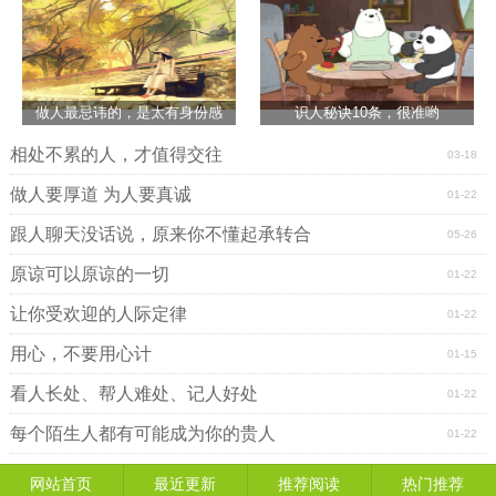
做人最忌讳的，是太有身份感
识人秘诀10条，很准哟
相处不累的人，才值得交往
03-18
做人要厚道 为人要真诚
01-22
跟人聊天没话说，原来你不懂起承转合
05-26
原谅可以原谅的一切
01-22
让你受欢迎的人际定律
01-22
用心，不要用心计
01-15
看人长处、帮人难处、记人好处
01-22
每个陌生人都有可能成为你的贵人
01-22
网站首页
最近更新
推荐阅读
热门推荐