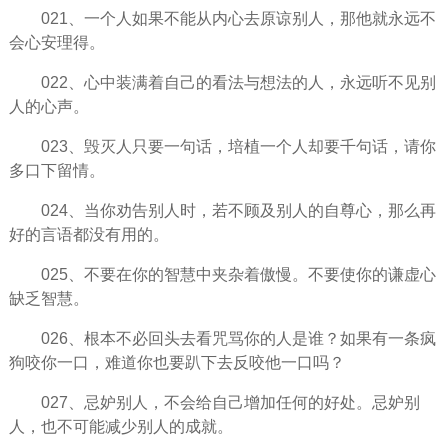
021、一个人如果不能从内心去原谅别人，那他就
永远
不
会心安理得。
022、心中装满着自己的看法与想法的人，永远听不见别
人的心声。
023、毁灭人只要一句话，培植一个人却要千句话，请你
多口下留情。
024、当你劝告别人时，若不顾及别人的自尊心，那么再
好的言语都没有用的。
025、不要在你的
智慧
中夹杂着傲慢。不要使你的谦虚心
缺乏智慧。
026、根本不必回头去看咒骂你的人是谁？如果有一条疯
狗咬你一口，难道你也要趴下去反咬他一口吗？
027、忌妒别人，不会给自己增加任何的好处。忌妒别
人，也不可能减少别人的成就。