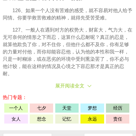
126、如果一个人没有苦难的感受，就不容易对他人给予
同情
。你要学救苦救难的精神，就得先受苦受难。
127、一般人在遇到对方的权势大，财富大，气力大，在
无可奈何的情形之下而忍，这算什么忍耐呢？真正的忍是，
就算他欺负了你，对不住你，但他什么都不及你，你有足够
的力量对付他，而你却能容忍他，认为他的本性和我一样，
只是一时糊涂，或在恶劣的环境中受到熏染罢了，你不必与
他计较，能在这样的情况及心境之下容忍那才是真正的忍
耐。
展开阅读全文
热门专题：
一个人
七夕
天堂
梦想
经历
女人
想念
记忆
永远
责任