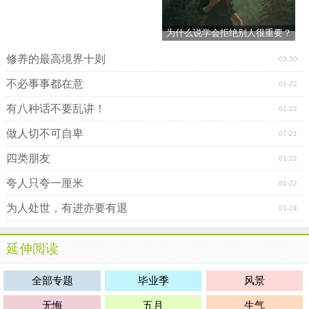
为什么说学会拒绝别人很重要？
修养的最高境界十则
03-30
不必事事都在意
01-22
有八种话不要乱讲！
01-22
做人切不可自卑
07-21
四类朋友
01-22
夸人只夸一厘米
01-22
为人处世，有进亦要有退
01-24
延伸阅读
全部专题
毕业季
风景
无悔
五月
生气