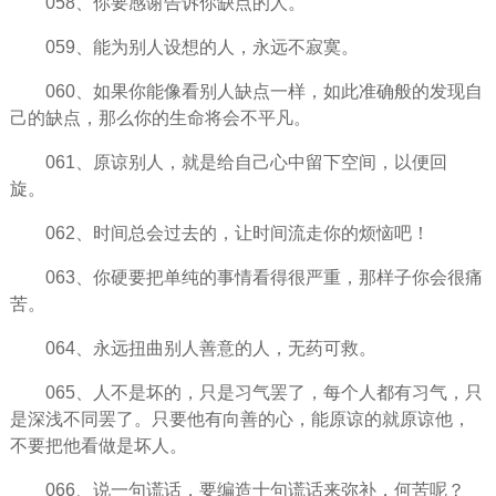
058、你要感谢告诉你缺点的人。
059、能为别人设想的人，永远不
寂寞
。
060、如果你能像看别人缺点一样，如此准确般的发现自
己的缺点，那么你的生命将会不平凡。
061、原谅别人，就是给自己心中留下空间，以便回
旋。
062、时间总会过去的，让时间流走你的烦恼吧！
063、你硬要把
单纯
的事情看得很严重，那样子你会很痛
苦。
064、永远扭曲别人善意的人，无药可救。
065、人不是坏的，只是习气罢了，每个人都有习气，只
是深浅不同罢了。只要他有向善的心，能原谅的就原谅他，
不要把他看做是坏人。
066、说一句谎话，要编造十句谎话来弥补，何苦呢？