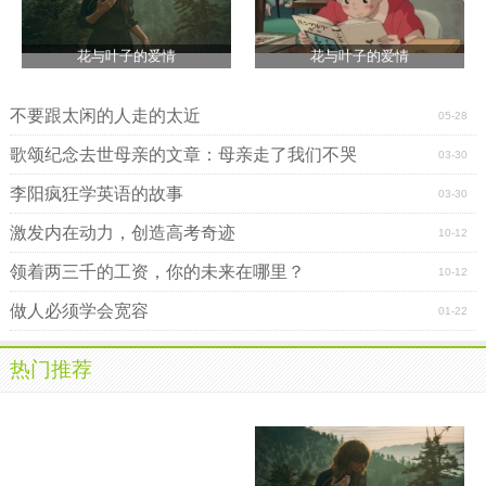
花与叶子的爱情
花与叶子的爱情
不要跟太闲的人走的太近
05-28
歌颂纪念去世母亲的文章：母亲走了我们不哭
03-30
李阳疯狂学英语的故事
03-30
激发内在动力，创造高考奇迹
10-12
领着两三千的工资，你的未来在哪里？
10-12
做人必须学会宽容
01-22
热门推荐