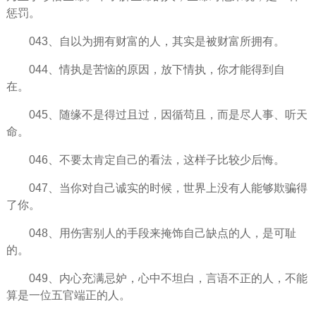
惩罚。
043、自以为拥有
财富
的人，其实是被财富所拥有。
044、情执是苦恼的原因，放下情执，你才能得到自
在。
045、随缘不是得过且过，因循苟且，而是尽人事、听天
命。
046、不要太肯定自己的看法，这样子比较少后悔。
047、当你对自己诚实的时候，世界上没有人能够欺骗得
了你。
048、用
伤害
别人的手段来掩饰自己缺点的人，是可耻
的。
049、内心充满忌妒，心中不坦白，言语不正的人，不能
算是一位五官端正的人。