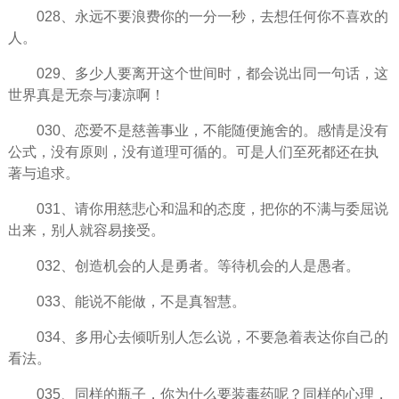
028、永远不要浪费你的一分一秒，去想任何你不
喜欢
的
人。
029、多少人要离开这个世间时，都会说出同一句话，这
世界真是无奈与凄凉啊！
030、
恋爱
不是慈善事业，不能随便施舍的。
感情
是没有
公式，没有原则，没有道理可循的。可是人们至死都还在执
著与追求。
031、请你用慈悲心和温和的态度，把你的不满与委屈说
出来，别人就容易接受。
032、创造机会的人是勇者。
等待
机会的人是愚者。
033、能说不能做，不是真智慧。
034、多用心去倾听别人怎么说，不要急着表达你自己的
看法。
035、同样的瓶子，你为什么要装毒药呢？同样的心理，