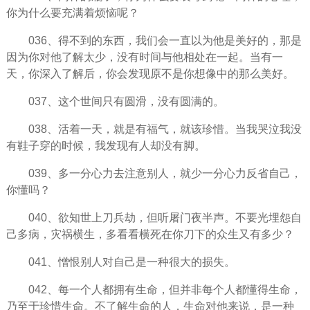
你为什么要充满着烦恼呢？
036、得不到的东西，我们会一直以为他是美好的，那是
因为你对他了解太少，没有时间与他相处在一起。当有一
天，你深入了解后，你会发现原不是你想像中的那么美好。
037、这个世间只有圆滑，没有圆满的。
038、
活着
一天，就是有福气，就该
珍惜
。当我哭泣我没
有鞋子穿的时候，我发现有人却没有脚。
039、多一分心力去注意别人，就少一分心力反省自己，
你懂吗？
040、欲知世上刀兵劫，但听屠门夜半声。不要光埋怨自
己多病，灾祸横生，多看看横死在你刀下的众生又有多少？
041、憎恨别人对自己是一种很大的损失。
042、每一个人都拥有生命，但并非每个人都
懂得
生命，
乃至于珍惜生命。不了解生命的人，生命对他来说，是一种