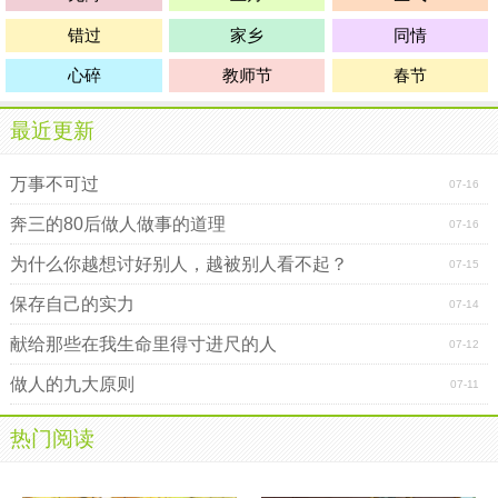
错过
家乡
同情
心碎
教师节
春节
最近更新
万事不可过
07-16
奔三的80后做人做事的道理
07-16
为什么你越想讨好别人，越被别人看不起？
07-15
保存自己的实力
07-14
献给那些在我生命里得寸进尺的人
07-12
做人的九大原则
07-11
热门阅读