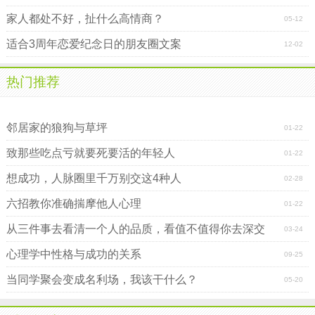
家人都处不好，扯什么高情商？
05-12
适合3周年恋爱纪念日的朋友圈文案
12-02
热门推荐
成功的与人相处之道
邻居家的狼狗与草坪
01-22
致那些吃点亏就要死要活的年轻人
01-22
想成功，人脉圈里千万别交这4种人
02-28
六招教你准确揣摩他人心理
01-22
从三件事去看清一个人的品质，看值不值得你去深交
03-24
心理学中性格与成功的关系
09-25
当同学聚会变成名利场，我该干什么？
05-20