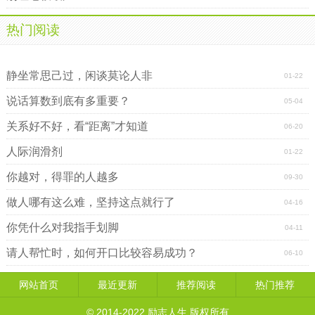
热门阅读
用言行提升魅力的6个要领
做事要用心
静坐常思己过，闲谈莫论人非
01-22
说话算数到底有多重要？
05-04
关系好不好，看“距离”才知道
06-20
人际润滑剂
01-22
你越对，得罪的人越多
09-30
做人哪有这么难，坚持这点就行了
04-16
你凭什么对我指手划脚
04-11
请人帮忙时，如何开口比较容易成功？
06-10
网站首页
最近更新
推荐阅读
热门推荐
© 2014-2022
励志人生
版权所有