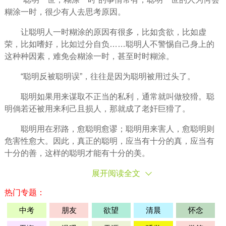
糊涂一时，很少有人去思考原因。
让聪明人一时糊涂的原因有很多，比如贪欲，比如虚
荣，比如嗜好，比如过分自负……聪明人不警惕自己身上的
这种种因素，难免会糊涂一时，甚至时时糊涂。
“聪明反被聪明误”，往往是因为聪明被用过头了。
聪明如果用来谋取不正当的私利，通常就叫做狡猾。聪
明倘若还被用来利己且损人，那就成了老奸巨猾了。
聪明用在邪路，愈聪明愈谬；聪明用来害人，愈聪明则
危害性愈大。因此，真正的聪明，应当有十分的真，应当有
十分的善，这样的聪明才能有十分的美。
展开阅读全文
热门专题：
中考
朋友
欲望
清晨
怀念