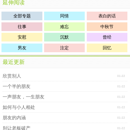
延伸阅读
全部专题
同情
表白的话
往事
难忘
中秋节
安慰
沉默
曾经
男友
注定
回忆
最近更新
欣赏别人
01-22
一个半的朋友
01-22
一声朋友，一生朋友
01-22
如何与小人相处
01-22
朋友的内涵
01-22
别让老板破产
01-22