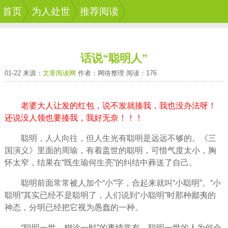
首页
为人处世
推荐阅读
话说“聪明人”
01-22 来源：
文章阅读网
作者：网络整理 阅读：176
老婆大人让发的红包，说不发就揍我，我也没办法呀！
还说没人领也要揍我，我好无奈！！！
聪明，人人向往，但
人生
光有聪明是远远不够的。《三
国演义》里面的周瑜，有着盖世的聪明，可惜气度太小，胸
怀太窄，结果在“既生瑜何生亮”的纠结中葬送了自己。
聪明前面常常被人加个“小”字，合起来就叫“小聪明”。“小
聪明”其实已经不是聪明了，人们说到“小聪明”时那种鄙夷的
神态，分明已经把它视为愚蠢的一种。
“聪明一世，糊涂一时”的事情常有，聪明一世的人为何会