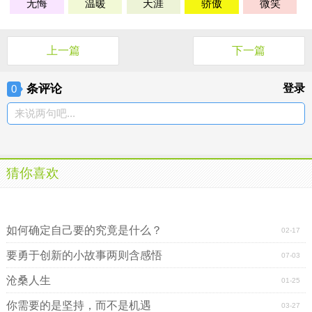
无悔
温暖
天涯
骄傲
微笑
上一篇
下一篇
条评论
登录
0
来说两句吧...
猜你喜欢
累了，我们就歇一歇
累了，我们就歇一歇
如何确定自己要的究竟是什么？
02-17
要勇于创新的小故事两则含感悟
07-03
沧桑人生
01-25
你需要的是坚持，而不是机遇
03-27