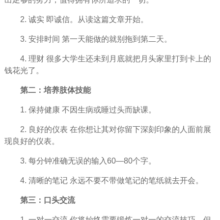
2. 诚实 即
诚信
。从读这篇文章开始。
3. 安排
时间
第一天能做的就别拖到第二天。
4. 理财 很多大学生还未到月底就把月头家里打到卡上的
钱花光了。
第二：培养肢体技能
1. 保持健康 不因生病或睡过头而缺课。
2. 良好的仪表 在你想让其对你留下深刻印象的人面前展
现良好的仪表。
3. 每分钟准确无误的输入60—80个字。
4. 清晰的笔记
永远
不要不带做笔记的笔纸就去开会。
第三：口头交流
1. 一对一交流 你将始终需要锻炼一对一的交流技巧。但