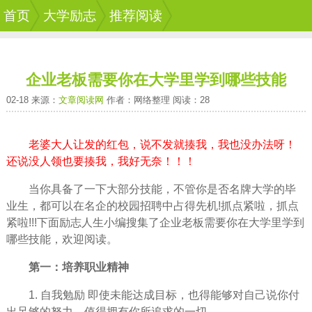
首页
大学励志
推荐阅读
企业老板需要你在大学里学到哪些技能
02-18 来源：
文章阅读网
作者：网络整理 阅读：28
老婆大人让发的红包，说不发就揍我，我也没办法呀！
还说没人领也要揍我，我好无奈！！！
当你具备了一下大部分技能，不管你是否名牌大学的毕
业生，都可以在名企的
校园
招聘中占得先机!抓点紧啦，抓点
紧啦!!!下面励志
人生
小编搜集了企业老板需要你在大学里学到
哪些技能，欢迎阅读。
第一：培养职业精神
1. 自我勉励 即使未能达成
目标
，也得能够对自己说你付
出足够的
努力
，值得拥有你所
追求
的一切。