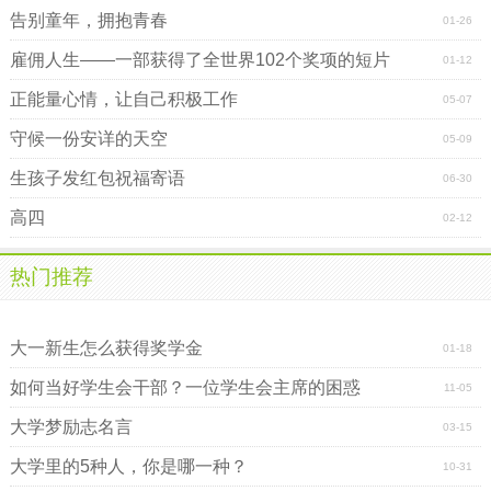
告别童年，拥抱青春
01-26
雇佣人生――一部获得了全世界102个奖项的短片
01-12
正能量心情，让自己积极工作
05-07
守候一份安详的天空
05-09
生孩子发红包祝福寄语
06-30
高四
02-12
热门推荐
大学毕业后5年决定你的命运
大一新生怎么获得奖学金
01-18
如何当好学生会干部？一位学生会主席的困惑
11-05
大学梦励志名言
03-15
大学里的5种人，你是哪一种？
10-31