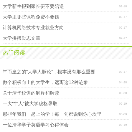
大学新生报到家长要不要陪送
02-18
大学里哪些课程免费不要钱
02-17
计算机网络技术专业就业方向
02-17
大学拼搏励志文章
02-17
热门阅读
大学生创业：小有成就到大有可为
蒋方舟：上大学的第一课军训叫“忍受”
堂而皇之的“大学人脉论”，根本没有那么重要
09-17
做个积极向上的大学生，远离这12种迹象
04-28
关于清华校训的解释和解读
03-30
十大“牛人”被大学破格录取
09-19
那些年我们一起上的学！每一句都说到你心坎里！
05-09
一位清华学子英语学习心得体会
09-19