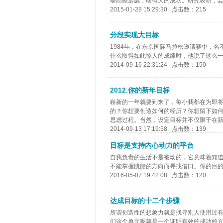
够高瞻远瞩，取得大的成功。研究表明，芸
2015-01-28 15:29:30 点击数：215
分段实现大目标
1984年，在东京国际马拉松邀请赛中，
什么取得如此惊人的成绩时，他说了这么一
2014-09-16 22:31:24 点击数：150
2012.你的新年目标
崭新的一年就要到来了，每小我都在为即
的？你想要创造如何的经历？你想留下如
思虑过程。当然，设定目标并不仅限于在新年伊
2014-09-13 17:19:58 点击数：139
目标是支持内心动力的平台
自我负责的生活不是被动的，它意味着知
不能掌握航船的方向而寻找借口。你的目的
2016-05-07 19:42:08 点击数：120
达成目标的十二个步骤
所谓创造性的想象力就是找寻别人使用过
们这个单元呢就是一个证明有效的成功的方法