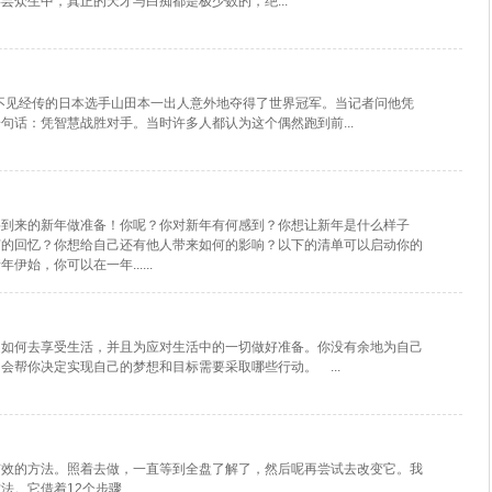
芸众生中，真正的天才与白痴都是极少数的，绝...
名不见经传的日本选手山田本一出人意外地夺得了世界冠军。当记者问他凭
句话：凭智慧战胜对手。当时许多人都认为这个偶然跑到前...
将到来的新年做准备！你呢？你对新年有何感到？你想让新年是什么样子
何的回忆？你想给自己还有他人带来如何的影响？以下的清单可以启动你的
始，你可以在一年......
道如何去享受生活，并且为应对生活中的一切做好准备。你没有余地为自己
会帮你决定实现自己的梦想和目标需要采取哪些行动。 ...
有效的方法。照着去做，一直等到全盘了解了，然后呢再尝试去改变它。我
。它借着12个步骤...