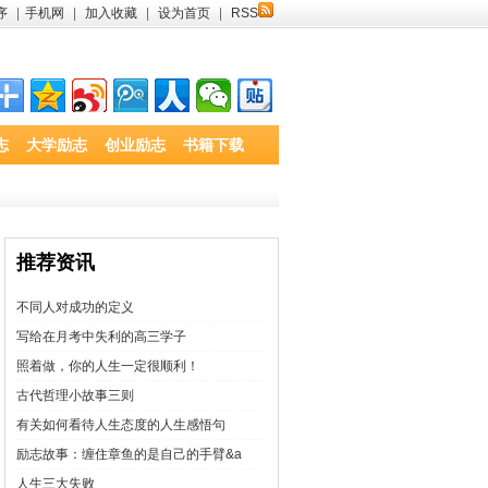
序
|
手机网
|
加入收藏
|
设为首页
|
RSS
志
大学励志
创业励志
书籍下载
推荐资讯
不同人对成功的定义
写给在月考中失利的高三学子
照着做，你的人生一定很顺利！
古代哲理小故事三则
有关如何看待人生态度的人生感悟句
励志故事：缠住章鱼的是自己的手臂&a
人生三大失败