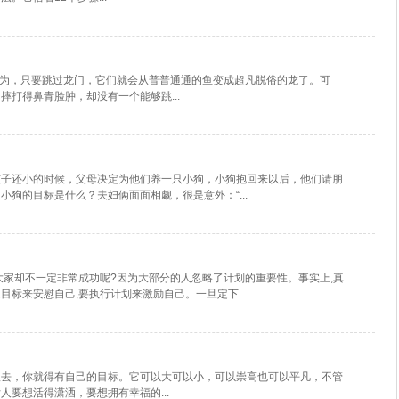
因为，只要跳过龙门，它们就会从普普通通的鱼变成超凡脱俗的龙了。可
打得鼻青脸肿，却没有一个能够跳...
孩子还小的时候，父母决定为他们养一只小狗，小狗抱回来以后，他们请朋
狗的目标是什么？夫妇俩面面相觑，很是意外：“...
大家却不一定非常成功呢?因为大部分的人忽略了计划的重要性。事实上,真
标来安慰自己,要执行计划来激励自己。一旦定下...
吹去，你就得有自己的目标。它可以大可以小，可以崇高也可以平凡，不管
要想活得潇洒，要想拥有幸福的...