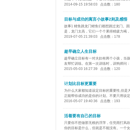
2014-09-15 19:58:03 点击数：180
目标与成功的寓言小故事2则及感悟
故事1 鲤鱼跳龙门鲤鱼们都想跳过龙门。
是，龙门太高，它们一个个累得精疲力竭，摔
2019-07-05 21:39:03 点击数：178
趁早确立人生目标
趁早确立目标有一对夫妇有两个小孩，当
友帮忙训练。在第一次训练时，训狗师问：小
2015-05-03 16:27:39 点击数：120
计划比目标更重要
为什么大家都知道设定目标的重要性,但是
正能帮你成功的是你的计划。不要只用设定目
2016-05-07 19:40:36 点击数：193
活着要有自己的目标
只要你不想做那无根的浮萍，任凭雨打风
你的目标是什么，但就是不能没有。一个女人