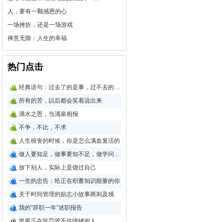
人，要有一颗感恩的心
一场挫折，还是一场游戏
禅意无限：人生的幸福
热门点击
经典语句：过去了的是事，过不去的是情
所有的苦，以后都会笑着说出来
滴水之恩，当涌泉相报
不争，不比，不求
人生很丧的时候，你是怎么满血复活的
做人要知足，做事要知不足，做学问要不
放下别人，实际上是饶过自己
一生的忠告：给正在积蓄知识能量的你
关于时间管理的励志小故事两则及感
我的“辞职一年”述职报告
世界正在惩罚管不住情绪的人