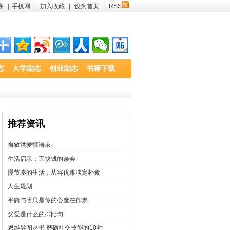
序
|
手机网
|
加入收藏
|
设为首页
|
RSS
志
大学励志
创业励志
书籍下载
推荐资讯
俞敏洪爱情语录
生活启示：五块钱的误会
慢节凑的生活，从容优雅淡定朴素
人生规划
平庸与否只是你的心魔在作祟
父爱是什么的排比句
思维导图丛书 磨砺社交技能的10种