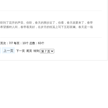
佛听到了花开的声音。你听，春天的脚步近了，你看，春天就要来了，春带
将希望播种人间，春带着美好，在岁月的纸笺上写下五彩斑斓。春天是一场
页次：7/7 每页：10个 总数：63个
上一页
下一页 尾页 转到: