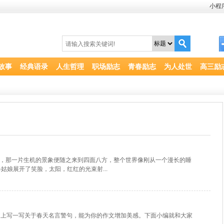
小程
故事
经典语录
人生哲理
职场励志
青春励志
为人处世
高三励
间，那一片生机的景象便随之来到四面八方，整个世界像刚从一个漫长的睡
姑娘展开了笑脸，太阳，红红的光束射...
文上写一写关于春天名言警句，能为你的作文增加美感。下面小编就和大家