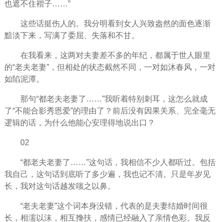
也遮不住褶子……”
这些话挺伤人的。我分明看到女人兴致盎然的面色逐渐
黯淡下来，写满了委屈、失落和不甘。
在我看来，这两对夫妻差不多的年纪，都属于世人眼里
的“老夫老妻”，但相处的状态截然不同，一对如沐
春风
，一对
如陷泥潭。
那句“都老夫老妻了……”我听着特别刺耳，这怎么就成
了“不能合影秀恩爱”的理由了？前后没有因果关系、完全毫无
逻辑的话，为什么他能心安理得地说出口？
02
“都老夫老妻了……”这句话，我
相信
不少人都听过。包括
我自己，这句话到底听了多少遍，我也记不清。只是年岁见
长，我对这句话越发嗤之以鼻。
“老夫老妻”这个词本身没错，代表的是夫妻结婚时间很
长，相濡以沫，相互搀扶，感情已经融入了亲情色彩。我反