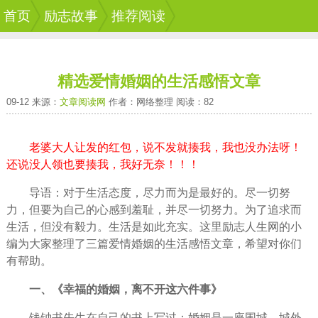
首页
励志故事
推荐阅读
精选爱情婚姻的生活感悟文章
09-12 来源：
文章阅读网
作者：网络整理 阅读：82
老婆大人让发的红包，说不发就揍我，我也没办法呀！
还说没人领也要揍我，我好无奈！！！
导语：对于
生活
态度，尽力而为是最好的。尽一切
努
力
，但要为自己的心感到羞耻，并尽一切努力。为了
追求
而
生活，但没有毅力。生活是如此充实。这里励志
人生
网的小
编为大家整理了三篇
爱情
婚姻的生活感悟文章，
希望
对你们
有帮助。
一、《
幸福
的婚姻，离不开这六件事》
钱钟书先生在自己的书上写过：婚姻是一座围城，城外