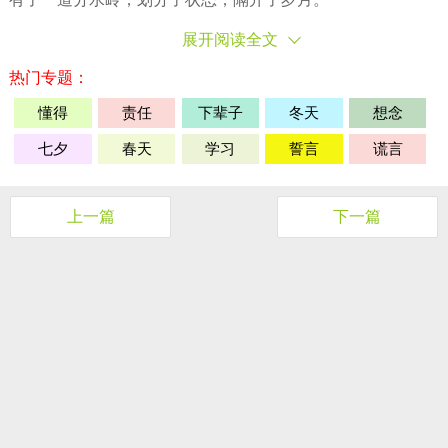
展开阅读全文
热门专题：
懂得
责任
下辈子
冬天
想念
七夕
春天
学习
誓言
谎言
上一篇
下一篇
条评论
登录
0
来说两句吧...
猜你喜欢
一个人越自信，就越有这三个习惯，将来必成大事！
一个人越自信，就越有这三个习惯，将来必成大事！