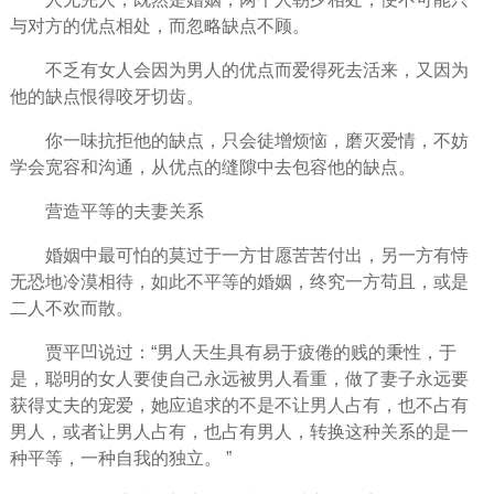
与对方的优点相处，而忽略缺点不顾。
不乏有女人会因为男人的优点而爱得死去活来，又因为
他的缺点恨得咬牙切齿。
你一味抗拒他的缺点，只会徒增
烦恼
，磨灭爱情，不妨
学会宽容和沟通，从优点的缝隙中去包容他的缺点。
营造平等的夫妻关系
婚姻中最可怕的莫过于一方甘愿苦苦付出，另一方有恃
无恐地冷漠相待，如此不平等的婚姻，终究一方苟且，或是
二人不欢而散。
贾平凹说过：“男人天生具有易于疲倦的贱的秉性，于
是，聪明的女人要使自己永远被男人看重，做了妻子永远要
获得丈夫的宠爱，她应追求的不是不让男人占有，也不占有
男人，或者让男人占有，也占有男人，转换这种关系的是一
种平等，一种自我的独立。 ”