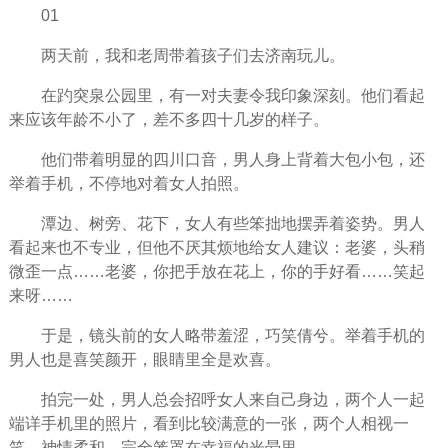
01
两天前，我和老周带着孩子们去济南玩儿。
在趵突泉公园里，有一对夫妻令我印象深刻。他们看起
来应该年龄不小了，差不多四十几岁的样子。
他们带着明显的四川口音，男人身上背着大包小包，还
举着手机，不停地对着女人拍照。
潭边、树旁、花下，女人有些笨拙地摆弄着姿势。男人
看起来也不专业，但他不厌其烦地给女人建议：老婆，头稍
微歪一点……老婆，你把手放在花上，你的手好看……笑起
来呀……
于是，镜头前的女人略带羞涩，巧笑倩兮。举着手机的
男人也是喜笑颜开，眼睛里全是欢喜。
拍完一处，男人总会招呼女人来自己身边，两个人一起
端详手机里的照片，看到比较满意的一张，两个人相视一
笑，神情柔和，完全笼罩在幸福的光晕里。