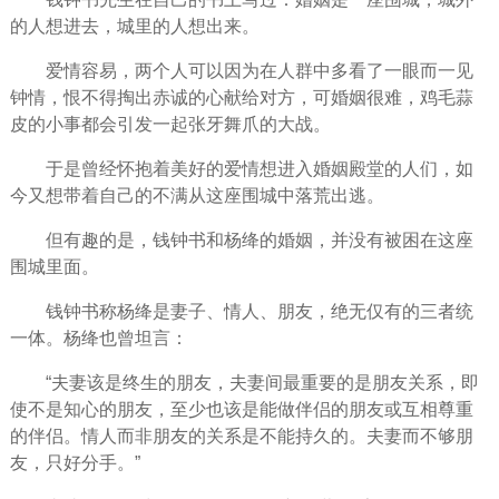
的人想进去，城里的人想出来。
爱情容易，两个人可以因为在人群中多看了一眼而一见
钟情，恨不得掏出赤诚的心献给对方，可婚姻很难，鸡毛蒜
皮的小事都会引发一起张牙舞爪的大战。
于是
曾经
怀抱着美好的爱情想进入婚姻殿堂的人们，如
今又想带着自己的不满从这座围城中落荒出逃。
但有趣的是，钱钟书和杨绛的婚姻，并没有被困在这座
围城里面。
钱钟书称杨绛是妻子、情人、
朋友
，绝无仅有的三者统
一体。杨绛也曾坦言：
“夫妻该是终生的朋友，夫妻间最重要的是朋友关系，即
使不是知心的朋友，至少也该是能做伴侣的朋友或互相尊重
的伴侣。情人而非朋友的关系是不能持久的。夫妻而不够朋
友，只好
分手
。”