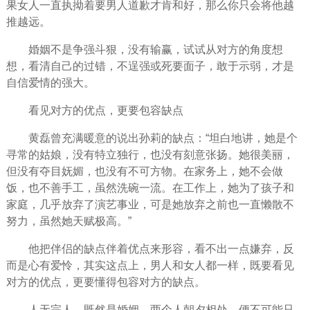
果女人一直执拗着要男人道歉才肯和好，那么你只会将他越
推越远。
婚姻不是争强斗狠，没有输赢，试试从对方的角度想
想，看清自己的过错，不逞强或死要面子，敢于示弱，才是
自信
爱情的强大。
看见对方的优点，更要包容缺点
黄磊曾充满暖意的说出孙莉的缺点：“坦白地讲，她是个
寻常的姑娘，没有特立独行，也没有刻意张扬。她很
美丽
，
但没有夺目妩媚，也没有不可方物。在家务上，她不会做
饭，也不善手工，虽然洗碗一流。在
工作
上，她为了孩子和
家庭，几乎
放弃
了演艺事业，可是她放弃之前也一直懒散不
努力，虽然她天赋极高。”
他把伴侣的缺点伴着优点来形容，看不出一点嫌弃，反
而是心有爱怜，其实这点上，男人和女人都一样，既要看见
对方的优点，更要懂得包容对方的缺点。
人无完人，既然是婚姻，两个人朝夕相处，便不可能只