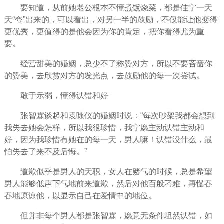
要知道，从前她老公根本不懂煮饭烧菜，都是佳宁一天
天“夸”出来的，可以看出，对另一半的鼓励，不仅能让他变得
更优秀，更值得的是他会因为你的肯定，把你看得尤为重
要。
经营甜美的婚姻，总少不了称赞对方，所以不要吝啬你
的赞美，去欣赏对方的发光点，去鼓励他的每一次尝试。
敢于示弱，懂得认错和好
张智霖谈起和袁咏仪的婚姻时说：“每次吵架我都会想到
我失去她会怎样，所以我很
珍惜
，我宁愿主动认错主动和
好，因为我珍惜有她在的每一天，男人嘛！认错没什么，最
怕失去了来不及
后悔
。”
道歉似乎是男人的天职，
女人
在赌气的时候，总是希望
男人能够低声下气地前来道歉，然后对他百般刁难，再慢吞
吞地原谅他，以显示自己在爱情中的地位。
但并非每个男人都是张智霖，愿意无条件坦然认错，如