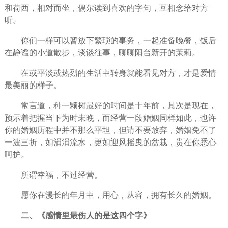
和荷西，相对而坐，偶尔读到
喜欢
的字句，互相念给对方
听。
你们一样可以暂放下繁琐的事务，一起准备晚餐，饭后
在静谧的小道散步，谈谈
往事
，聊聊阳台新开的茉莉。
在或平淡或热烈的生活中转身就能看见对方，才是爱情
最美丽的样子。
常言道，种一颗树最好的
时间
是十年前，其次是现在，
预示着把握当下为时未晚，而经营一段婚姻同样如此，也许
你的婚姻历程中并不那么平坦，但请不要放弃，婚姻免不了
一波三折，如涓涓流水，更如迎风摇曳的盆栽，贵在你悉心
呵护。
所谓幸福，不过经营。
愿你在漫长的年月中，用心，从容，拥有长久的婚姻。
二、《
感情
里最伤人的是这四个字》