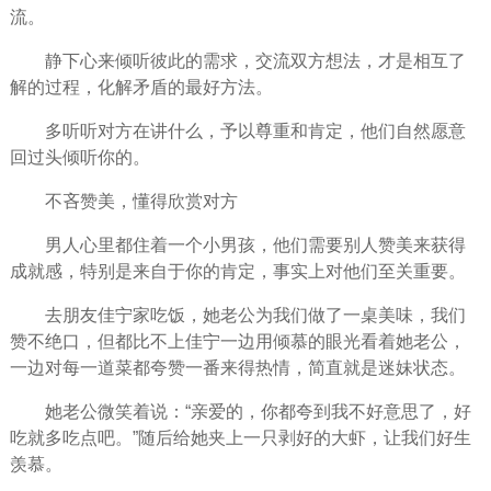
流。
静下心来倾听彼此的需求，交流双方想法，才是相互了
解的过程，化解矛盾的最好
方法
。
多听听对方在讲什么，予以尊重和肯定，他们自然愿意
回过头倾听你的。
不吝赞美，
懂得
欣赏对方
男人
心里都住着一个小
男孩
，他们需要别人赞美来获得
成就感，特别是来自于你的肯定，事实上对他们至关重要。
去朋友佳宁家吃饭，她
老公
为我们做了一桌美味，我们
赞不绝口，但都比不上佳宁一边用倾慕的眼光看着她老公，
一边对每一道菜都夸赞一番来得热情，简直就是迷妹状态。
她老公
微笑
着说：“亲爱的，你都夸到我不好意思了，好
吃就多吃点吧。”随后给她夹上一只剥好的大虾，让我们好生
羡慕
。