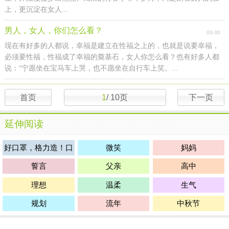
上，更沉淀在女人...
男人，女人，你们怎么看？
03-30
现在有好多的人都说，幸福是建立在性福之上的，也就是说要幸福，
必须要性福，性福成了幸福的奠基石，女人你怎么看？也有好多人都
说：“宁愿坐在宝马车上哭，也不愿坐在自行车上笑。...
首页
1
/
10
页
下一页
延伸阅读
好口罩，格力造！口
微笑
妈妈
罩购买
誓言
父亲
高中
理想
温柔
生气
规划
流年
中秋节