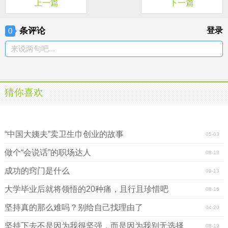
上一篇
下一篇
条评论
登录
0
来说两句吧...
猜你喜欢
一生的忠告：给正在编织人际网络的你
一生的忠告：给正在编织人际网络的你
“中国大姨夫”卖卫生巾创业的故事
05-03
做个“会说话”的职场达人
08-18
成功的窍门是什么
09-13
大学毕业后就将领悟的20种痛，且行且珍惜吧
08-16
坚持真的那么难吗？别给自己找理由了
04-20
坚持下去不是因为我很坚强，而是因为我别无选择
08-19