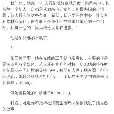
我问他，他说：“别人看见我好像就只做了那些杂事，其
实每一个新人一定都是从做杂事开始的，但最害怕的事情
是，新人只会做这些杂事。而我，我还要开剧本会，搜集各
种素材和资料，做杂事只是我
生活
中非常非常小的一个部
分。我挺
开心
的，因为我每天都在进步。”
他是项目部的石澳京。
3
第三位同事，她在光线的工作是电影宣传，主要的任务
是负责和各个媒体、艺人还有客户的对接。所以她的很多
时
间
都是花在无止境的
等待
当中，甚至别人发了朋友圈，都不
会理她，她只能继续再打电话——用我在美国学到的词来形
容就是：Boring。
但她觉得她的生活非常interesting。
我说，难道你不觉得在浪费
生命
吗？她跟我说了她自己
的故事。