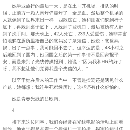
她毕业旅行的最后一天，是在土耳其机场。排队的时
候，正前方一颗人肉炸弹爆炸了，全是血。然后整个机场的
人就像到了世界末日一样，四散逃亡，她和朋友们躲到椅子
底下，再躲到桌子底下，又躲到了登机口，最后被所有人赶
到了洗手间。那天晚上，42人死亡，239人受重伤，她非常害
怕地躲在厕所里给自己的爸妈发了条短信，她说：
爸爸
妈
妈
，出了一点事，我可能回不去了。但幸运的是，48小时之
后她回到了国内，她回国之后的第一件事情不是回家报平
安，而是来到了光线传媒报到，她说：“因为我和HR约好了
呀，我不想让他们觉得我是个失信的人。”
以至于她在后来的工作当中，不管是挨骂还是
遇见
什么
难题，她都想：我连生死都
经历
过，这些还有什么好怕的。
她是
青春
光线的吕欧南。
4
接下来这位同事，我们会经常在光线电影的活动上面看
到他，他
永远
都是举着一个摄像机一直拍摄，很害怕
错过
任