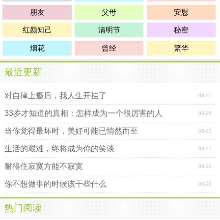
朋友
父母
安慰
红颜知己
清明节
秘密
烟花
曾经
繁华
最近更新
对自律上瘾后，我人生开挂了
03-25
33岁才知道的真相：怎样成为一个很厉害的人
03-25
当你觉得最坏时，美好可能已悄然而至
03-22
生活的艰难，终将成为你的笑谈
03-21
耐得住寂寞方能不寂寞
03-20
你不想做事的时候该干些什么
03-20
热门阅读