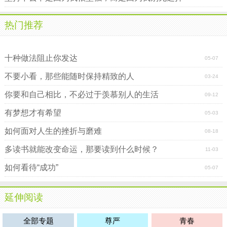
热门推荐
鹿和狼的故事读后感
十种做法阻止你发达
05-07
不要小看，那些能随时保持精致的人
03-24
你要和自己相比，不必过于羡慕别人的生活
09-12
有梦想才有希望
05-03
如何面对人生的挫折与磨难
08-18
多读书就能改变命运，那要读到什么时候？
11-03
如何看待“成功”
05-07
延伸阅读
全部专题
尊严
青春