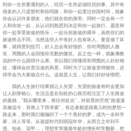
到你一生所要遇到的人，
经历
一生所必须经历的事。其中有
很多的人只是暂时和你同路，和你一起度过你段时间，就象
你会认识许多朋友，他们就在你的身旁。同时一定会有一个
人和你坐一起，从认识到熟悉到决定和你一起旅行。愿意和
你一起享受旅途的快乐，一起分担旅途的艰辛，虽然你们的
旅途终点不同。当然这些人中有好人也有坏人。要是做了坏
事，就得受到惩罚，好人总会有好报的，你对周围的人
微
笑
，周围的人会回报你无数的微笑。反之也一样，就象佛教
说的中什么因得什么果。所以我们得懂得和周围的人好好相
处，懂得会欣赏沿途的风景。同时为了让旅途变得愉快，还
得学会为大家做点什么。这就是人生，让我们好好珍惜吧。
我的人生旅行结果很让人失望，失望的旅途有时会更加
让人刻骨铭心。生活总是在别处的心路历程
注定
了人生路途
的
孤独
，"我从哪里来，将往何处去"，对前景的茫然"路漫漫
其修远兮，吾将上下而求索"，有志者都是踏着儿时的
梦想
一
路走来，那时我们都编织了一个个美好的梦，成为一名科学
家，诗人等等。从孩提时代到弱冠年华，从而立之年到不
惑、知命、花甲…，
理想
常常随着年龄的增长时常翻新，然