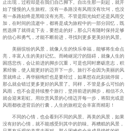
止出现，过程却是在我们自己脚下。自出生那一刻起，就开
始了慢慢的人生旅程。没有一条路没有风雨没有坎坷，也没
有一条路始终是黑暗没有光亮。不管是
阳光
灿烂还是风雨交
加，在时间的流逝中，都将是成为旅程中的一部分
回忆
，既
然选择了就得走下去，要想走的好，那么只有随时保持足够
的信心和勇气，才能不断前进，寻找到更多更美好的风景。
美丽缤纷的风景，就像人生的
快乐
幸福
，能够将
生命
点
亮，丰富人生的美好
记忆
。而崎岖泥泞的阻碍，就像人生的
困惑
悲伤
，会让前进的脚步沉重，可是也同时磨砺意志，积
累经验，使人能更好的迈开下一步。旅行不会因为美丽的风
景就终止，再华丽绚烂也是要经过，如果想在此刻就停留，
那么就会
错过
更多更好的风景了。同样，不管是多么可怕的
风雨，也不会是持续整个旅行，
坚持
前进的脚步，
相信
不久
就会迎来彩虹。用欣赏风景的心情迈开每一步，将阳光或是
风雨都收进背后的行囊，人生的旅程定会丰富而精彩！
不同的心情，也会看到不同的风景。再美的风景，如果
没有好的心情，就不能感受到其中的韵味。再糟糕的风景，
只要有乐观的态度去面对，那么困难也会当成是锻炼的机