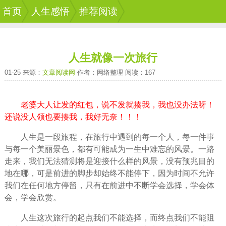
首页
人生感悟
推荐阅读
人生就像一次旅行
01-25 来源：
文章阅读网
作者：网络整理 阅读：167
老婆大人让发的红包，说不发就揍我，我也没办法呀！
还说没人领也要揍我，我好无奈！！！
人生
是一段旅程，在旅行中遇到的每
一个人
，每一件事
与每一个
美丽
景色，都有可能成为一生中
难忘
的
风景
。一路
走来，我们无法猜测将是迎接什么样的风景，没有预兆目的
地在哪，可是前进的脚步却始终不能停下，因为
时间
不允许
我们在任何地方停留，只有在前进中不断学会选择，学会体
会，学会欣赏。
人生这次旅行的起点我们不能选择，而
终点
我们不能阻