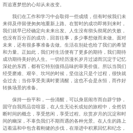
而追逐梦想的心却从未改变。
我们在
工作
和
学习
中会取得一些成绩，但有时候我们未
来得及停留便匆匆地重新上路。在暂时的成功即将到来时，
我们就早已经确定向未来出发。人生没有彻头彻尾的
失败
，
也没有百分百的成功，回首
往事
，多少事想做而未做。面对
未来，还有很多事准备去做。生活在别处也给了我们的
希望
和力量。正如此，我们对生活便有了更多的
期待
，我们期待
成功期待美好的人生。一切经历漫长
岁月
过滤而沉淀于记忆
深处的东西，都有它特别值得品味的审美价值。所以当我们
经受磨难、艰辛、坎坷的时候，坚信这只是个过程，很快就
会过去；当你享受美满时要清醒，这也不会是永恒，而作好
转换场景的准备。
保持一份平和，一份清醒，可以身居闹市而自辟宁静，
固守自我而品尝喧嚣，在人生无论长或短的旅程中，全然切
断时间的概念，享受悠闲，享受过程。欣赏岁月的沉淀和时
间的幽深，不辜负我们不期而遇的各种光景。在人生的路上
迈着温和中包含着刚健的步伐，在渐进中积累回忆和
纪念
，