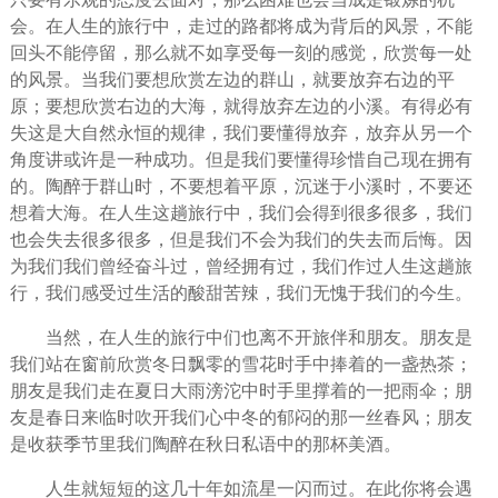
会。在人生的旅行中，走过的路都将成为背后的风景，不能
回头不能停留，那么就不如享受每一刻的感觉，欣赏每一处
的风景。当我们要想欣赏左边的群山，就要
放弃
右边的平
原；要想欣赏右边的大海，就得放弃左边的小溪。有得必有
失这是大自然永恒的规律，我们要
懂得
放弃，放弃从另一个
角度讲或许是一种
成功
。但是我们要懂得
珍惜
自己现在拥有
的。陶醉于群山时，不要想着平原，沉迷于小溪时，不要还
想着大海。在人生这趟旅行中，我们会得到很多很多，我们
也会失去很多很多，但是我们不会为我们的失去而
后悔
。因
为我们我们
曾经
奋斗
过，曾经拥有过，我们作过人生这趟旅
行，我们感受过
生活
的酸甜苦辣，我们无愧于我们的
今生
。
当然，在人生的旅行中们也离不开旅伴和
朋友
。朋友是
我们站在窗前欣赏冬日飘零的雪花时手中捧着的一盏热茶；
朋友是我们走在夏日大雨滂沱中时手里撑着的一把雨伞；朋
友是春日来临时吹开我们心中冬的
郁闷
的那一丝
春风
；朋友
是收获季节里我们陶醉在秋日私语中的那杯美酒。
人生就短短的这几十年如流星一闪而过。在此你将会遇