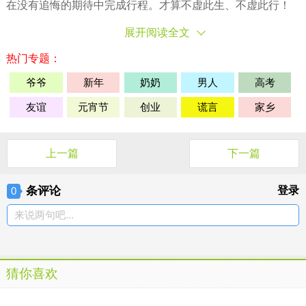
在没有追悔的期待中完成行程。才算不虚此生、不虚此行！
展开阅读全文
热门专题：
爷爷
新年
奶奶
男人
高考
友谊
元宵节
创业
谎言
家乡
上一篇
下一篇
条评论
登录
0
来说两句吧...
猜你喜欢
关于三字经的故事
关于三字经的故事