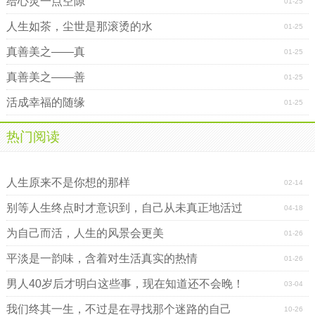
给心灵一点空隙
01-25
人生如茶，尘世是那滚烫的水
01-25
真善美之――真
01-25
真善美之――善
01-25
活成幸福的随缘
01-25
热门阅读
借来的火，点不亮自己的心
人生知味――苦咸酸辣甜
人生原来不是你想的那样
02-14
别等人生终点时才意识到，自己从未真正地活过
04-18
为自己而活，人生的风景会更美
01-26
平淡是一韵味，含着对生活真实的热情
01-26
男人40岁后才明白这些事，现在知道还不会晚！
03-04
我们终其一生，不过是在寻找那个迷路的自己
10-26