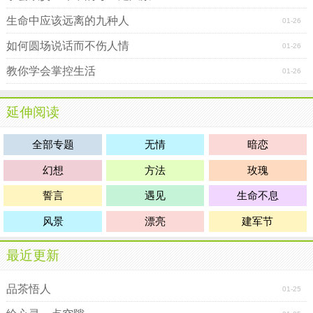
生命中应该远离的九种人
01-26
如何圆场说话而不伤人情
01-26
教你学会掌控生活
01-26
延伸阅读
全部专题
无情
暗恋
幻想
方法
玫瑰
誓言
遇见
生命不息
风景
漂亮
建军节
最近更新
品茶悟人
01-25