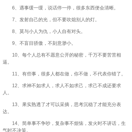
6、遇事缓一缓，说话停一停，很多东西便会清晰。
7、发射自己的光，但不要吹熄别人的灯。
8、莫与小人为仇，小人自有对头。
9、不盲目
骄傲
，不刻意渺小。
10、每个人总有不愿意公开的
秘密
，千万不要苦苦相
逼。
11、有些事，很多人都在做，你不做，不代表你错了。
12、求神不如求人，求人不如求己，求己不成还要求
人。
13、果实熟透了才可以采摘，思考沉稳了才能充分表
达。
14、简单事不争吵，复杂事不
烦恼
，发火时不讲话，
生
气
时不决策。