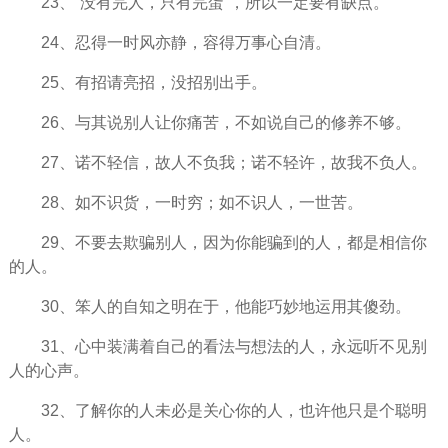
23、“没有完人，只有完蛋”，所以一定要有缺点。
24、忍得一时风亦静，容得万事心自清。
25、有招请亮招，没招别出手。
26、与其说别人让你
痛苦
，不如说自己的修养不够。
27、诺不轻信，
故人
不负我；诺不轻许，故我不负人。
28、如不识货，一时穷；如不识人，一世苦。
29、不要去欺骗别人，因为你能骗到的人，都是
相信
你
的人。
30、笨人的自知之明在于，他能巧妙地运用其傻劲。
31、心中装满着自己的看法与想法的人，
永远
听不见别
人的心声。
32、了解你的人未必是关心你的人，也许他只是个聪明
人。