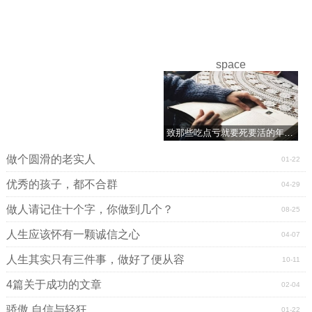
space
致那些吃点亏就要死要活的年轻人
做个圆滑的老实人
01-22
优秀的孩子，都不合群
04-29
做人请记住十个字，你做到几个？
08-25
人生应该怀有一颗诚信之心
04-07
人生其实只有三件事，做好了便从容
10-11
4篇关于成功的文章
02-04
骄傲,自信与轻狂
01-22