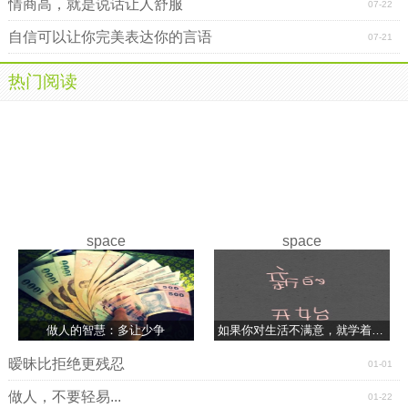
情商高，就是说话让人舒服
07-22
自信可以让你完美表达你的言语
07-21
热门阅读
space
space
做人的智慧：多让少争
如果你对生活不满意，就学着做个有趣的人
暧昧比拒绝更残忍
01-01
做人，不要轻易...
01-22