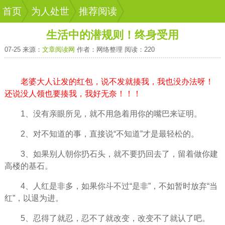
首页
为人处世
推荐阅读
生活中的潜规则！终身受用
07-25 来源：
文章阅读网
作者：网络整理 阅读：220
老婆大人让发的红包，说不发就揍我，我也没办法呀！
还说没人领也要揍我，我好无奈！！！
1、没有亲眼所见，就不用急着用你的嘴巴来证明。
2、对不知道的事，直接说“不知道”才是最轻松的。
3、如果别人朝你扔石头，就不要扔回去了，留着做你建
高楼的基石。
4、人红是非多，如果你斗不过“是非”，不如暂时
放弃
“当
红”，以退为进。
5、忍得了就忍，忍不了就改变，改变不了就认了吧。