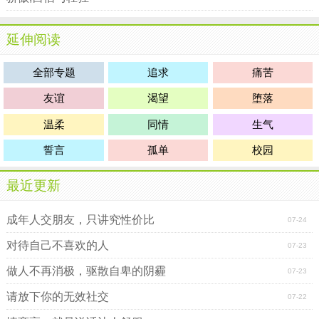
延伸阅读
全部专题
追求
痛苦
友谊
渴望
堕落
温柔
同情
生气
誓言
孤单
校园
最近更新
成年人交朋友，只讲究性价比
07-24
对待自己不喜欢的人
07-23
做人不再消极，驱散自卑的阴霾
07-23
请放下你的无效社交
07-22