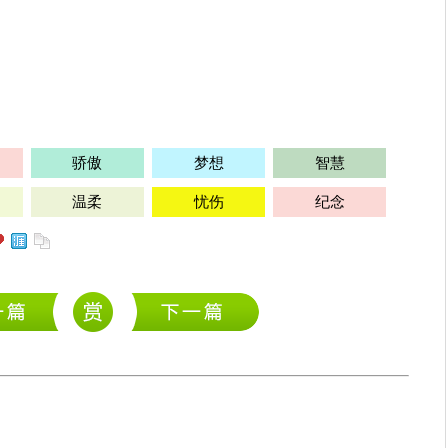
骄傲
梦想
智慧
温柔
忧伤
纪念