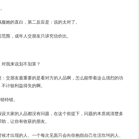
”。
佩服她的直白，第二反应是：说的太对了。
活
范围，成年人交朋友只讲究信价比。
，对我来说划不划算？
愤：交朋友最重要的是看对方的人品啊，怎么能带着这么强烈的功
、不计较利益得失的啊。
大错特错。
假设大家的人品都没有问题，在这个前提下，问题的本质就清楚多
帮助，让你有收获的朋友。
时候才出现的人、一个每次见面只会向你抱怨自己生活坎坷的人、