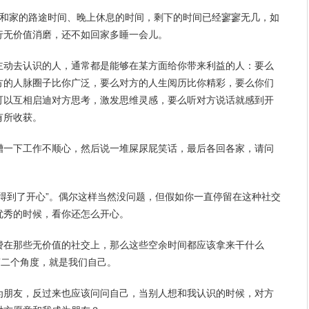
和家的路途时间、晚上休息的时间，剩下的时间已经寥寥无几，如
行无价值消磨，还不如回家多睡一会儿。
主动去认识的人，通常都是能够在某方面给你带来利益的人：要么
方的人脉圈子比你广泛，要么对方的
人生
阅历比你精彩，要么你们
可以互相启迪对方思考，激发思维灵感，要么听对方说话就感到
开
有所收获。
槽一下工作不顺心，然后说一堆屎尿屁笑话，最后各回各家，请问
得到了开心”。偶尔这样当然没问题，但
假如
你一直停留在这种社交
优秀的时候，看你还怎么开心。
费在那些无价值的社交上，那么这些空余时间都应该拿来干什么
第二个角度，就是我们自己。
为朋友，反过来也应该问问自己，当别人想和我认识的时候，对方