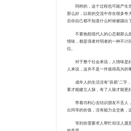
同样的，这个过程也可能产生
那么好，以前的交流中存在很多夸
后你自己都不知道什么时候被踢出
不要抱怨现代人的
心态
都那么
情味，都是
强者
对弱者的一种不计
位。
对于整个社会来说，人情味是
人来说，这并不是一件值得高兴的
成年人的生活没有“容易”二字
要才能建立人脉，有了人脉才能更好
带着功利心去结识朋友不丢人
出同等的价值，没有能力去交换，
等到你需要求人帮忙却没人愿
的意思。