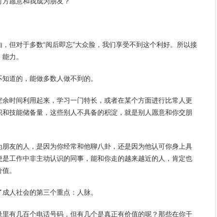
对方愿意和我成为朋友？
，但对于多数“阅后即忘”大众脸，我们享受不到这个利好。所以接
：能力。
不知道的，能做多数人做不到的。
空余时间利用起来，
学习
一门特长，或者在某个方面进行比常人更
识和技能储备量，这些别人不具备的积淀，就是别人愿意和你交朋
为朋友的人，是因为你经常和他聊八卦，还是因为他认可你身上具
便是工作中非主动认识的同事，能和你走的越来越近的人，肯定也
价值。
了成人社会的第三个重点：人脉。
录里有几百个电话号码，但有几个是真正有价值的呢？那些在你干