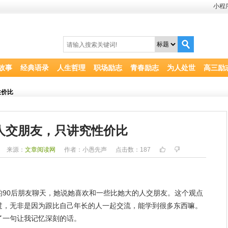
小程
故事
经典语录
人生哲理
职场励志
青春励志
为人处世
高三励
性价比
人交朋友，只讲究性价比
来源：
文章阅读网
作者：小愚先声
点击数：
187
90后
朋友
聊天，她说她
喜欢
和一些比她大的人交朋友。这个观点
过，无非是因为跟比自己年长的人一起交流，能学到很多东西嘛。
了一句让我
记忆
深刻的话。