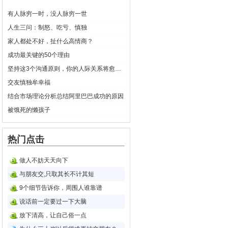
有人脉穷一时，没人脉穷一世
人生三问：制怒、吃亏、慎独
家人都处不好，扯什么高情商？
成功最关键的50个理由
坚持这3个沟通原则，你的人际关系将愈来愈好
交友慎独牟幸福
结合市场理论分析总结阿里巴巴成功的原因
被饿死的懒孩子
热门点击
做人不妨天天向下
与朋友交,只取其长不计其短
9个细节告诉你，周围人谁靠谱
说话前一定要过一下大脑
放下清高，让自己俗一点