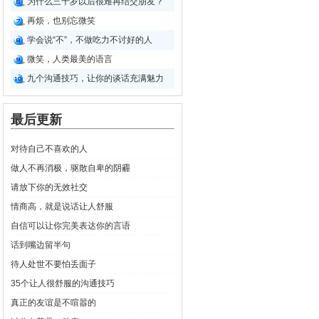
为什么三十岁以后很难再结交朋友？
再烦，也别忘微笑
学会说“不”，不做吃力不讨好的人
微笑，人类最美的语言
九个沟通技巧，让你的谈话充满魅力
最后更新
对待自己不喜欢的人
做人不再消极，驱散自卑的阴霾
请放下你的无效社交
情商高，就是说话让人舒服
自信可以让你完美表达你的言语
话到嘴边留半句
待人处世不要怕丢面子
35个让人很舒服的沟通技巧
真正的友谊是不喧嚣的