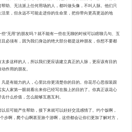
何帮助、无法派上任何用场的人，都叫做头像，不叫人脉。他们只
生活里，但
永远
不可能走进你的
生命
里，把你带向更高更远的地
些“无用”的朋友吗？就不能有一些在无聊的时候可以瞎聊几句、互
而且必须有，因为我们身边的绝大部分都是这种朋友，你想不要都
有太多这样的人，所以我们更应该建立真正的人脉，更应该有目的
推动作用的朋友。
，凡是有能力的人，心里比你更清楚你的目的。你花尽心思假装跟
其实人家第一眼就看出来你已经写在脸上的目的了。你真正该花心
带去什么价值，怎么能够互惠互利。
者以后可能产生帮助，接下来就可以好好交流感情了。约个饭啊，
跑个步啊，爬个山啊甚至旅个游啊，这些都会让你们更加了解对方，