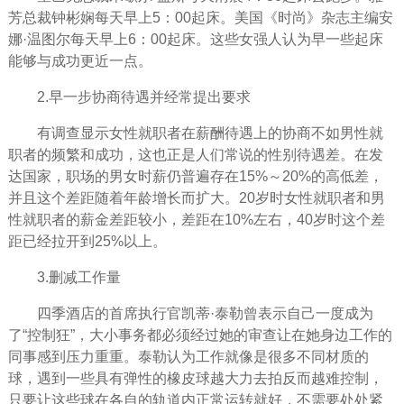
芳总裁钟彬娴每天早上5：00起床。美国《时尚》杂志主编安
娜·温图尔每天早上6：00起床。这些女强人认为早一些起床
能够与
成功
更近一点。
2.早一步协商待遇并经常提出要求
有调查显示女性就职者在薪酬待遇上的协商不如男性就
职者的频繁和成功，这也正是人们常说的性别待遇差。在发
达国家，职场的男女时薪仍普遍存在15%～20%的高低差，
并且这个差距随着年龄增长而扩大。20岁时女性就职者和男
性就职者的薪金差距较小，差距在10%左右，40岁时这个差
距已经拉开到25%以上。
3.删减工作量
四季
酒店的首席执行官凯蒂·泰勒曾表示自己一度成为
了“控制狂”，大小事务都必须经过她的审查让在她身边工作的
同事感到压力重重。泰勒认为工作就像是很多不同材质的
球，遇到一些具有弹性的橡皮球越大力去拍反而越难控制，
只要让这些球在各自的轨道内正常运转就好，不需要处处紧