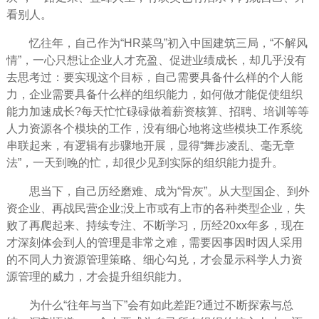
看别人。
忆往年，自己作为“HR菜鸟”初入中国建筑三局，“不解风
情”，一心只想让企业人才充盈、促进业绩成长，却几乎没有
去思考过：要实现这个
目标
，自己需要具备什么样的个人能
力，企业需要具备什么样的组织能力，如何做才能促使组织
能力加速成长?每天忙忙碌碌做着薪资核算、招聘、培训等等
人力资源各个模块的工作，没有细心地将这些模块工作系统
串联起来，有逻辑有步骤地开展，显得“舞步凌乱、毫无章
法”，一天到晚的忙，却很少见到实际的组织能力提升。
思当下，自己历经磨难、成为“骨灰”。从大型国企、到外
资企业、再战民营企业;没上市或有上市的各种类型企业，
失
败
了再爬起来、持续专注、不断
学习
，历经20xx年多，现在
才深刻体会到人的
管理
是非常之难，需要因事因时因人采用
的不同人力资源管理策略、细心勾兑，才会显示科学人力资
源管理的威力，才会提升组织能力。
为什么“往年与当下”会有如此差距?通过不断探索与总