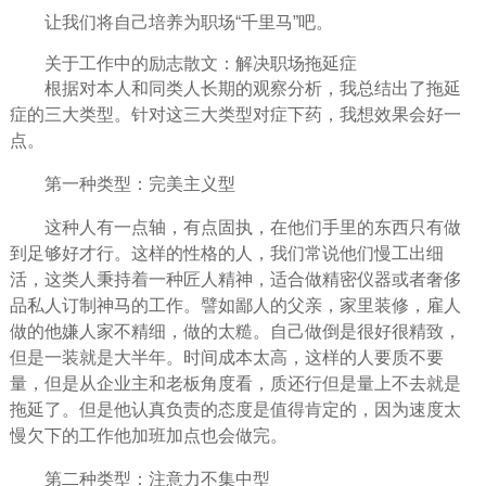
让我们将自己培养为职场“千里马”吧。
关于工作中的励志散文：解决职场拖延症
根据对本人和同类人长期的观察分析，我总结出了拖延
症的三大类型。针对这三大类型对症下药，我想效果会好一
点。
第一种类型：完美主义型
这种人有一点轴，有点固执，在他们手里的东西只有做
到足够好才行。这样的性格的人，我们常说他们慢工出细
活，这类人秉持着一种匠人精神，适合做精密仪器或者奢侈
品私人订制神马的工作。譬如鄙人的
父亲
，家里装修，雇人
做的他嫌人家不精细，做的太糙。自己做倒是很好很精致，
但是一装就是大半年。时间成本太高，这样的人要质不要
量，但是从企业主和老板角度看，质还行但是量上不去就是
拖延了。但是他认真负责的态度是值得肯定的，因为速度太
慢欠下的工作他加班加点也会做完。
第二种类型：注意力不集中型