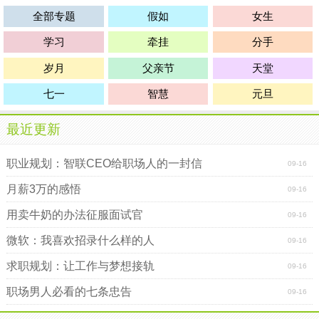
全部专题
假如
女生
学习
牵挂
分手
岁月
父亲节
天堂
七一
智慧
元旦
最近更新
职业规划：智联CEO给职场人的一封信
09-16
月薪3万的感悟
09-16
用卖牛奶的办法征服面试官
09-16
微软：我喜欢招录什么样的人
09-16
求职规划：让工作与梦想接轨
09-16
职场男人必看的七条忠告
09-16