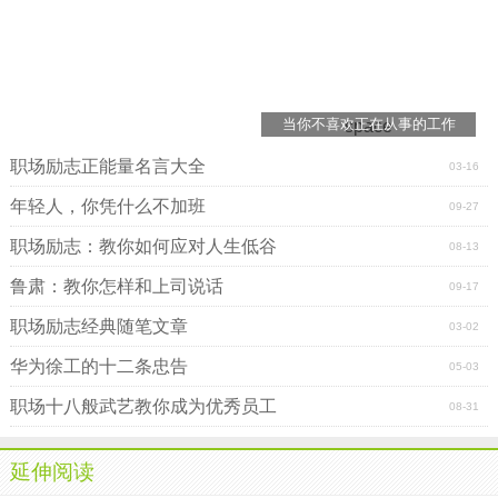
当你不喜欢正在从事的工作
space
职场励志正能量名言大全
03-16
年轻人，你凭什么不加班
09-27
职场励志：教你如何应对人生低谷
08-13
鲁肃：教你怎样和上司说话
09-17
职场励志经典随笔文章
03-02
华为徐工的十二条忠告
05-03
职场十八般武艺教你成为优秀员工
08-31
延伸阅读