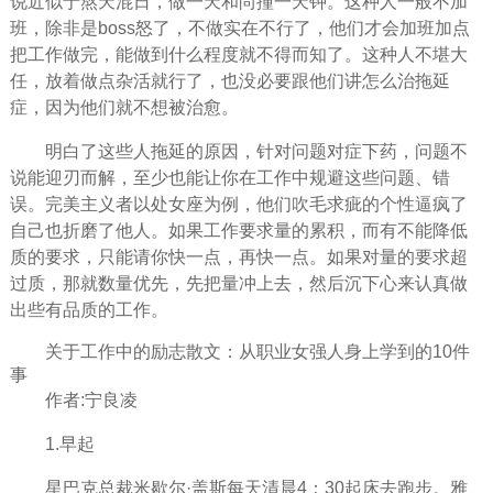
说近似于熬天混日，做一天和尚撞一天钟。这种人一般不加
班，除非是boss怒了，不做实在不行了，他们才会加班加点
把工作做完，能做到什么程度就不得而知了。这种人不堪大
任，放着做点杂活就行了，也没必要跟他们讲怎么治拖延
症，因为他们就不想被治愈。
明白了这些人拖延的原因，针对问题对症下药，问题不
说能迎刃而解，至少也能让你在工作中规避这些问题、错
误。完美主义者以处女座为例，他们吹毛求疵的个性逼疯了
自己也折磨了他人。如果工作要求量的累积，而有不能降低
质的要求，只能请你快一点，再快一点。如果对量的要求超
过质，那就数量优先，先把量冲上去，然后沉下心来认真做
出些有品质的工作。
关于工作中的励志散文：从职业女强人身上学到的10件
事
作者:宁良凌
1.早起
星巴克总裁米歇尔·盖斯每天
清晨
4：30起床去跑步。雅