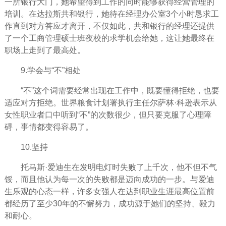
一所银行大门，她希望得到工作的同时能够获得经营管理的
培训。在达拉斯共和银行，她待在经理办公室3个小时恳求工
作直到对方答应才离开，不仅如此，共和银行的经理还提供
了一个工商管理硕士班夜校的求学机会给她，这让她最终在
职场上走到了最高处。
9.学会与“不”相处
“不”这个词需要经常出现在工作中，既要
懂得
拒绝，也要
适应对方拒绝。世界粮食计划署执行主任尔萨林·科逊表示从
女性职业者口中听到“不”的次数很少，但只要克服了心理障
碍，事情都变得容易了。
10.坚持
托马斯·爱迪生在发明电灯时失败了上千次，他不但不气
馁，而且他认为每一次的失败都是迈向成功的一步。与爱迪
生乐观的
心态
一样，许多女强人在达到职业生涯最高位置前
都
经历
了至少30年的不懈
努力
，成功源于她们的坚持、毅力
和耐心。