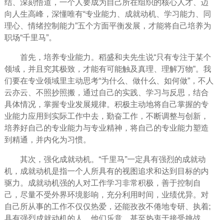
结、深刻悟道，
一个人
要成为自己所在组织的核心人才、迈
向人生高峰，深懂唯有“专业能力、成就动机、学习能力、同
理心、情绪控制能力”五个方面平衡发展，才能将自己培养为
职场“千里马”。
首先，培养专业能力。稻盛和夫先生说“只有专注于某个
领域，并且究其极致，才能有可能触及真理、理解万物”。我
们要在专业领域里主动思考“为什么、做什么、如何做”，不人
云亦云、不照抄照搬，通过自己的实践、学习与反思，结合
具体情况，掌握专业发展规律。积极主动地将自己掌握的专
业能力应用到实际工作中去，勤奋工作，不断调整与创新，
培养好自己的专业能力与专业精神，将自己的专业能力塑造
到精通，并内化为
习惯
。
其次，强化成就动机。“千里马”一定具有强烈的成就动
机，成就动机是指一个人所具有的视图
追求
和达到目标的内
驱力。成就动机强的人对工作学习非常积极，善于控制自
己，尽量不受外界环境影响，充分利用
时间
，业绩优异。对
自己所从事的工作不仅仅热爱，还能孜孜不倦地专研、
执着
;
具有强烈成就动机的人，他们乐意，甚至热衷于接受挑战，