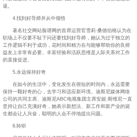
逼。
4.找到好导师并从中领悟
著名社交网站脸谱网的首席运营官雪莉·桑德伯格认为在
职场上不仅要不耻下问还要找到好导师，她认为过于独立的
工作逻辑不利于成功，花时间和精力在与能够帮助你的良师
益友上非常有必要。丰富经验和活跃思维是人际关系对工作
的直接促进。
5.
永远
保持好奇
在如今的
生活
中，变化发生在很短的时间内，永远需要
保持一颗好奇的心，去学习和适应新环境。迪斯尼媒体网络
公司的共同主席、迪斯尼ABC电视集团主席安妮·斯维尼一直
坚持
让自己充满好奇，她表示新想法、新工作和新产业的诞
生都会让人兴奋，聪明的人会不停地提出问题。
6.聆听