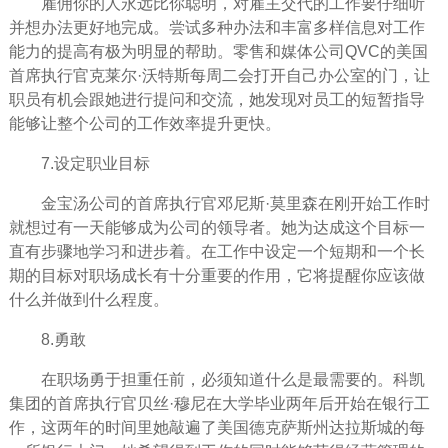
雇佣你的人永远比你聪明，对雇主交代的工作要仔细听
并想办法更好地完成。尝试多种办法和丰富多样信息对工作
能力的提高有极为明显的帮助。零售和媒体公司QVC的美国
首席执行官克莱尔·沃特斯每周二会打开自己办公室的门，让
职员有机会跟她进行提问和交流，她发现对员工的短暂指导
能够让整个公司的工作效率提升更快。
7.设定职业目标
金宝汤公司的首席执行官邓尼斯·莫里森在刚开始工作时
就想过有一天能够成为公司的
领导
者。她为达成这个目标一
直有步骤地学习和进步着。在工作中设定一个短期和一个长
期的目标对职场成长有十分重要的作用，它将提醒你应该做
什么并做到什么程度。
8.勇敢
在职场勇于担重任前，必须知道什么是最需要的。科凯
集团的首席执行官贝丝·穆尼在大学毕业两年后开始在银行工
作，这两年的时间里她敲遍了美国德克萨斯州达拉斯城的每