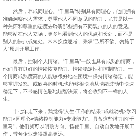
然后，养成同理心。“千里马”特别具有同理心，他们拥有
准确洞察他人需求，尊重他人不同意见的能力，尤其是以一
种关怀和尊重的态度去
聆听
那些拥有不同观点的人的意见。
能够站在他人立场，更多地看到他人的优点和长处，而不是
别人的缺点或短处。常常换位思考、秉承“己所不欲、勿施于
人”原则开展工作。
最后，控制个人情绪。“千里马”一般也具有成熟的
情商
，
他们具有良好的情绪恢复能力、情绪稳定性和控制能力。一
个情商成熟度高的人能够很好地在困境中保持情绪稳定，能
够掌握发怒、或欣喜的时机;也能够很快地从情绪波动中快速
稳定下，不带
感情
色彩地理智决策，将会收到不一样的人
生。
十七年走下来，我觉得“人生·工作的结果=成就动机×学习
能力×同理心×情绪控制能力×专业能力”。具备这些潜力的“千
里马”，他们就可以明确方向、扬鞭千里、自动自发地开展工
作，带领企业走得跟高更远。