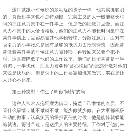
这种就跟
小时候
说的多动症的孩子一样。他其实挺聪明
的，真做起事来也不是特别慢。完美主义的人一般能够长时
间的把注意力集中在一件事上，但是做的细致并且慢。而注
意力不集中的人恰恰相反，他们的注意力不能长时间集中在
某件事情上，且容易被其他事物转移、分散注意力。面对有
吸引力的小事物总是没有足够的抵抗力去抵制诱惑，因此常
常做着某件事的时候注意力被转移，再转回来又要个把小
时。这直接降低了他们的工作效率。他们的日子常常是一半
明媚，一半
忧伤
。注意力被各种“赏心悦目”的诱惑分散对他们
来说是
快乐
的。但是欠下的工作要靠加班来做完，实在是让
人
开心
不起来。
第三种类型：你生了叫做“懒惰”的病
这种人常常以拖延症为借口，掩盖自己懒惰的本质。不
管什么事情，能不做就不做，能少做就少做。在大家都积极
主动的做事，认真负责的承担责任的时候，他是能躲就躲能
逃就逃。得过且过，是这类人的主要特征。工作对于他们来