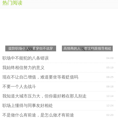
热门阅读
提防职场小人，看穿但不说穿
高情商的人，都这样跟领导相处
space
space
职场中不能犯的八条错误
04-09
我始终相信努力的意义
05-19
现在不让自己增值，难道要坐等着贬值吗
08-25
不要一个人去战斗
08-18
我知道大城市压力大，但你最好赖在那儿别走
12-14
职场上懂得与同事友好相处
12-24
不是做什么有前途，是怎么做才有前途
02-20