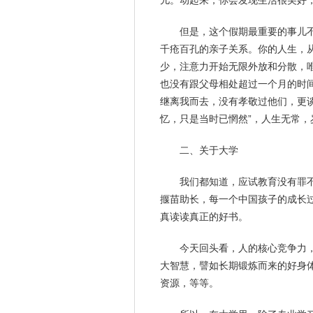
儿。动起来，你会发现生活很美好
但是，这个假期最重要的事儿
千疮百孔的亲子关系。你的人生，
少，注意力开始无限外放和分散，
也没有跟父母相处超过一个月的时
继离我而去，没有孝敬过他们，更
忆，只是当时已惘然”，人生无常，
二、关于大学
我们都知道，应试教育没有罪
揠苗助长，每一个中国孩子的成长
真读读真正的好书。
今天回头看，人的核心竞争力
大
智慧
，譬如长期锻炼而来的好身
资源，等等。