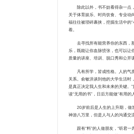
除此以外，书不妨看得杂一点
关于体育娱乐、时尚饮食、专业动
福
往往被琐碎裹挟，挖掘生活中的“
着
。
去寻找所有能营养你的东西，
乐，既能让你血脉愤张，也可以让
质量的讲座、培训、脱口秀和公开
凡有所学，皆成性格。人的气
关系。俞敏洪谈到他的大学生活时，
是真正决定我人生和未来的关键。
读“无用的书”，日后方能做“有用的
20岁前后是人生的上升期，
神游八万里，但是人与人的沟通交
跟有“料”的人做朋友，“听君