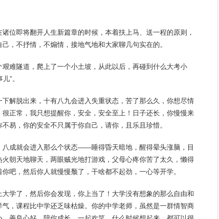
在诸位即将翻开
人生
新篇章的时候，本着扶上马、送一程的原则，
自己，不抒情，不煽情，接地气地和大家聊几句实在的。
个艰难隧道，爬上了一个小土坡，从此以后，再碰到什么大考小
事儿”。
一下解脱出来，十有八九会进入失重状态，苦了那么久，你想尽情
，很正常，我只想提醒你，安全，安全至上！日子还长，你慢慢来
你不易，你的安全不只属于你自己，请你，且乐且
珍惜
。
，八成就会进入那么个状态——睡得昏天暗地，醒得晕头涨脑，目
热火朝天地聊天，两眼贼光地打游戏，父母心疼你苦了太久，懒得
着你吧，然后你人就慢慢颓了，干啥都不起劲，一心等开学。
上大学了，然后你会发现，你上当了！大学没有想象的那么自由和
洋气，课程比中学还乏味枯燥。你的中学老师，虽然是一群情智商
小，
善良
心好，陪你成长，一起欢笑。什么时候想起来，都可以很