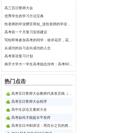
高三百日誓师大会
优秀学生的学习方法宝典
给老师的毕业赠言简短_送给老师的毕业赠言精选
高考前一个月复习安排建议
写给即将参加高考的同学：彼岸花开，花开不败
从成功的自习走向成功的人生
高考英语复习计划
南开大学大一学生高考励志传奇：高考60天提高400分
热门点击
高考百日誓师大会教师代表发言稿（二）
高考百日誓师大会程序
高中生议论文素材大全
高考如何才能超水平发挥
高考百日冲刺讲话：用百分之百的努力投入百日冲刺