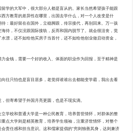
国留学的大军中，很大部分人都是盲从的。家长当然
希望
孩子能跟
东西方教育的差异性在哪里，出国去学什么，对
一个人
改变是什
期待
：最好留在在国外，立稳脚跟，传宗接代，再别回来。万一孩
变海待，不仅没跟国际接轨，反而和国内脱节了。就会很
沮丧
，觉
了水漂，还不如给他买房子当首付，还不如给他
创业
做启动资金，
精力金钱，需要一个好的收入、体面的职业作为回报，至于精神是
的向往只怕也是盲目居多，老觉得谁谁出去都能变学霸，我出去看
意，但寄希望于外国月亮更圆，也是不现实滴。
公立学校和普通大学是一种公民教育，培养普世情怀，对群体的整
和重点大学则是精英教育，培养学生领袖，注重济世情怀，对整个
社会
责任
感和担当意识。这和儒家提倡的“穷则独善其身，达则兼济