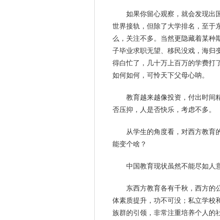
如果你留心观察，就会发现出
世界接轨，但除了大学排名，至于
么，关注不多。当然更隐藏着某种
子毕业求职无望、移民没戏，海归
得白忙了，几十万上百万的学费打
如何如何，可怜天下父母心呐。
教育越来越像投资，付出时间
否压抑，人是否
快乐
，考虑不多。
从学生的角度看，对西方教育
能变个啥？
中国教育现状虽然不能尽如人
东西方教育各有千秋，西方的
体素质提升，功不可没；私立学校
族群的引领，非常注重培养个人的