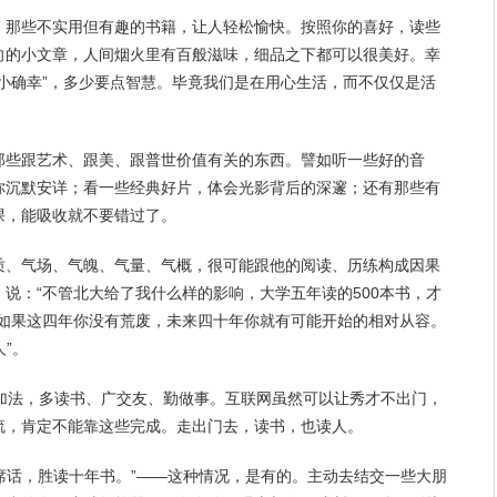
，那些不实用但有趣的书籍，让人轻松愉快。按照你的喜好，读些
向的小文章，人间
烟火
里有百般滋味，细品之下都可以很美好。
幸
小确幸”，多少要点智慧。毕竟我们是在用心生活，而不仅仅是
活
那些跟艺术、跟美、跟普世价值有关的东西。譬如听一些好的音
你
沉默
安详；看一些
经典
好片，体会光影背后的深邃；还有那些有
课，能吸收就不要
错过
了。
质、气场、气魄、气量、气概，很可能跟他的阅读、历练构成因果
说：“不管北大给了我什么样的影响，大学五年读的500本书，才
”如果这四年你没有荒废，未来四十年你就有可能开始的相对从容。
人”。
做加法，多读书、广交友、勤做事。互联网虽然可以让秀才不出门，
流，肯定不能靠这些完成。走出门去，读书，也读人。
一席话，胜读十年书。”——这种情况，是有的。主动去结交一些大朋