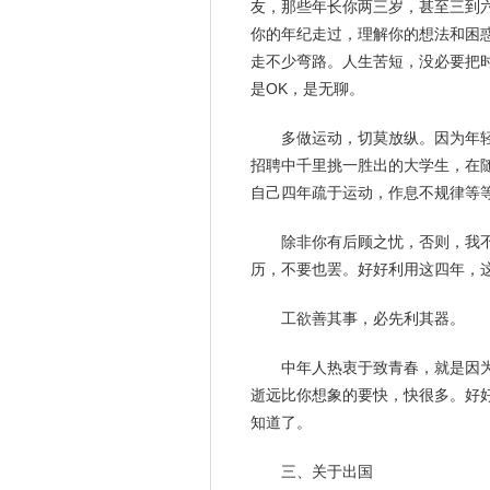
友，那些年长你两三岁，甚至三到
你的年纪走过，理解你的想法和困
走不少弯路。人生苦短，没必要把
是OK，是无聊。
多做运动，切莫放纵。因为年
招聘中千里挑一胜出的大学生，在
自己四年疏于运动，作息不规律等
除非你有后顾之忧，否则，我
历
，不要也罢。好好利用这四年，
工欲善其事，必先利其器。
中年人热衷于致青春，就是因
逝远比你想象的要快，快很多。好
知道了。
三、关于出国