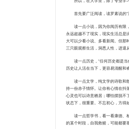
所以，在大学里，除了专业
学
首先要广泛阅读，读罗素说的“
读一点小说，因为你阅历有限
永远超越不了现实，现实生活总是
大可以少看小说、多看新闻。但那
三只眼观察生活，洞悉人性，进退
读一点历史，“任何历史都是当
历史让人活在当下，更容易清醒和
读一点文学，纯文学的诗歌和散
持一份赤子情怀。让你有心情在抖
心灵
也可以诗意栖居；哪怕摆脱不
状态下，很重要。不忘初心，方得
读一点哲学书，看一看康德、
的某个时段，自我救赎，可能都要