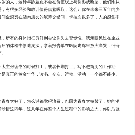
六岁的人，这种年龄差距不会在价值观上与你形成断层，他们刚从
惑，有很多经验和教训值得借鉴吸取，这会让你在未来三五年内少
时间全浪费在酒肉朋友的觥筹交错间，卡拉次数多了，人的感觉不
轻，所有的身体指征良好到会让你失去警惕性。我亲眼见过在企业
随后的体检中惨遭淘汰，拿着报告单在医院走廊里放声痛哭，忏悔
等。
不太主张读书的时候打工，或者长期打工。写不进简历的
工作
经
这是真正的黄金年华，读书、交友、运动、活动，一个都不能少。
为青春太好了，怎么过都觉得浪费，也因为青春太短暂了，她的消
好珍惜这四年，这几年在你整个人生过程中的影响之大，你以后就