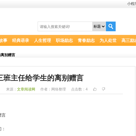
小程
故事
经典语录
人生哲理
职场励志
青春励志
为人处世
高三励
的离别赠言
三班主任给学生的离别赠言
1
来源：
文章阅读网
作者：网络整理
点击数：
4
赠言
们：