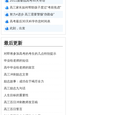
2011届备战高考50天寄语
高三家长如何帮助孩子度过“考前焦虑”
努力≠进步 高三需要警惕“伪勤奋”
高考最后30天科学作息时间表
此刻，出发
最后更新
对即将参加高考的考生的几点特别提示
毕业给老师的短信
高中毕业给老师的留言
高三冲刺励志文章
励志故事：成功在于竭尽全力
高三励志九句话
人生目标的重要性
高三百日冲刺教师发言稿
高三百日誓言