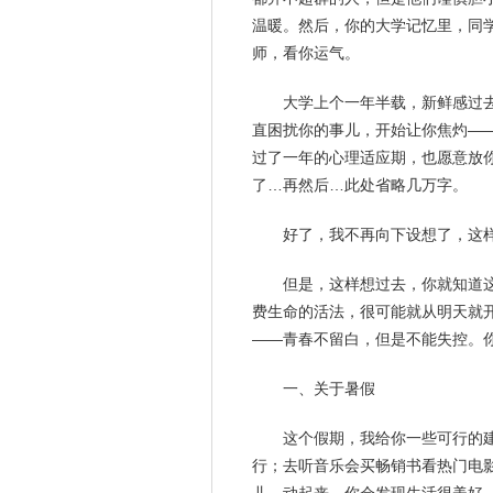
温暖
。然后，你的大学
记忆
里，同
师，看你运气。
大学上个一年半载，新鲜感过
直困扰你的事儿，开始让你焦灼—
过了一年的心理适应期，也愿意放
了…再然后…此处省略几万字。
好了，我不再向下设想了，这
但是，这样想过去，你就知道
费
生命
的活法，很可能就从明天就
——青春不留白，但是不能失控。
一、关于暑假
这个假期，我给你一些可行的
行；去听音乐会买畅销书看热门电