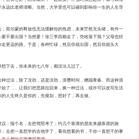
学
永远
比老师清晰。当然，大学里也可以碰到影响你一生的人生导
去，荷尔蒙的释放也无法缓解你的焦虑，未来茫然无头绪，有件一
—要不要出国？当然要！张三李四都走了，凭啥落下我？父母也经
你走更远的路。于是，各种忙碌，然后你就出国，然后你就头大
样想下去，你未来的七八年，都没法儿过了。
这种过法，除了没劲，还是没劲，浪费时间，糟蹋
青春
。而这种浪
开始了……让我们把思路拉回来，换一种过法，或许可以改写
生活
你的人生终久是你的，先
规划
，想好了，再去做。
建议：报个名，去把驾照考了；约几个靠谱的
朋友
来趟靠谱的旅
影；去把一直想学的吉他学了，看你想看的书，干你一直想干的事