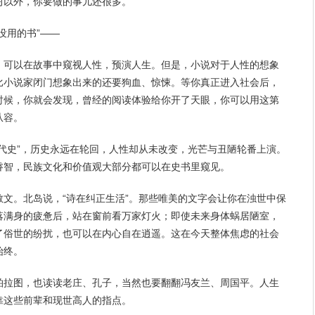
习
以外，你要做的事儿还很多。
没用的书”——
，可以在故事中窥视人性，预演人生。但是，小说对于人性的想象
比小说家闭门想象出来的还要狗血、惊悚。等你真正进入社会后，
时候，你就会发现，
曾经
的阅读体验给你开了天眼，你可以用这第
从容。
代史”，历史永远在轮回，人性却从未改变，光芒与丑陋轮番上演。
睿智，民族文化和价值观大部分都可以在史书里窥见。
文。北岛说，“诗在纠正生活”。那些唯美的文字会让你在浊世中保
落满身的疲惫后，站在窗前看万家灯火；即使未来身体蜗居陋室，
了俗世的纷扰，也可以在内心自在逍遥。这在今天整体焦虑的社会
始终。
柏拉图，也读读老庄、孔子，当然也要翻翻冯友兰、周国平。人生
靠这些前辈和现世高人的指点。