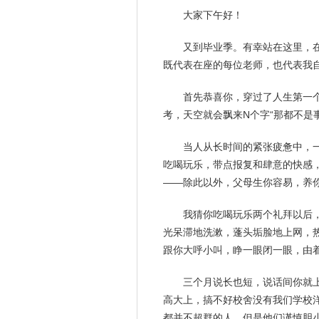
大家下午好！
又到
毕业季
。有幸站在这里，
既代表在座的每位老师，也代表我
首先恭喜你，穿过了人生第一
考，天空就会飘来N个字“那都不是
当人从长
时间
的紧张疲惫中，
吃喝玩乐，带点报复和肆意的快感
——除此以外，
父母
生你容易，养
我猜你吃喝玩乐两个礼拜以后
光呆滞地洗漱，蓬头垢脸地上网，
跟你大呼小叫，睁一眼闭一眼，由
三个月说长也短，说话间你就
高大上，搞不好校舍没有我们学校
都并不超群的人，但是他们谨慎胆