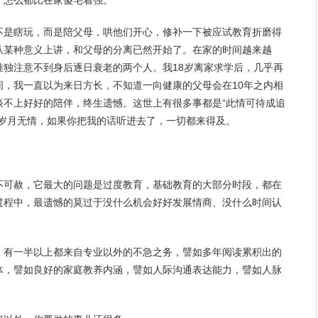
，怎么都比在家傻宅着强。
不是瞎玩，而是陪父母，哄他们
开心
，修补一下被应试教育折磨得
从某种意义上讲，和父母的分离已然开始了。在家的时间越来越
唯独注意不到身后逐日衰老的两个人。我18岁离家求学后，几乎再
间，我一直以为来日方长，不知道一向健康的父母会在10年之内相
谈不上好好的
陪伴
，终生遗憾。这世上有很多事都是“此情可待成追
岁月
无情
，如果你把我的话听进去了，一切都来得及。
不可赦，它最大的问题是过度教育，基础教育的大部分时段，都在
过程中，最遗憾的莫过于没什么机会好好发展
情商
、没什么时间认
，有一半以上都来自专业以外的不急之务，譬如多年阅读累积出的
体，譬如良好的家庭教养内涵，譬如人际沟通表达能力，譬如人脉