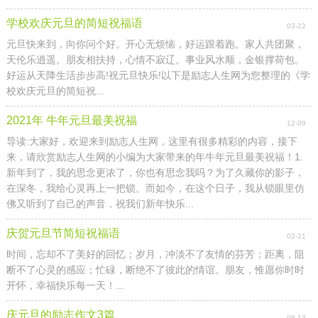
学校欢庆元旦的简短祝福语
03-22
元旦快来到，向你问个好。开心无烦恼，好运跟着跑。家人共团聚，
天伦乐逍遥。朋友相扶持，心情不寂辽。事业风水顺，金银撑荷包。
好运从天降生活步步高!祝元旦快乐!以下是励志人生网为您整理的《学
校欢庆元旦的简短祝...
2021年 牛年元旦最美祝福
12-09
导读:大家好，欢迎来到励志人生网，这里有很多精彩的内容，接下
来，请欣赏励志人生网的小编为大家带来的年牛年元旦最美祝福！1.
新年到了，我的思念更浓了，你也有思念我吗？为了久藏你的影子，
在深冬，我给心灵再上一把锁。而如今，在这个日子，我从锁眼里仿
佛又听到了自己的声音，祝我们新年快乐...
庆贺元旦节简短祝福语
02-21
时间，忘却不了美好的回忆；岁月，冲淡不了友情的芬芳；距离，阻
断不了心灵的感应；忙碌，断绝不了彼此的情谊。朋友，惟愿你时时
开怀，幸福快乐每一天！...
庆元旦的励志作文3篇
08-13