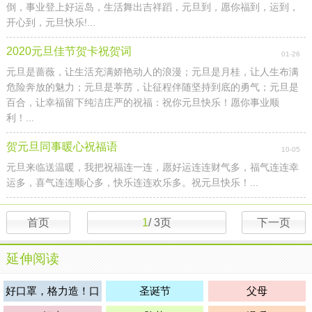
倒，事业登上好运岛，生活舞出吉祥蹈，元旦到，愿你福到，运到，
开心到，元旦快乐!...
2020元旦佳节贺卡祝贺词
01-26
元旦是蔷薇，让生活充满娇艳动人的浪漫；元旦是月桂，让人生布满
危险奔放的魅力；元旦是葶苈，让征程伴随坚持到底的勇气；元旦是
百合，让幸福留下纯洁庄严的祝福：祝你元旦快乐！愿你事业顺
利！...
贺元旦同事暖心祝福语
10-05
元旦来临送温暖，我把祝福连一连，愿好运连连财气多，福气连连幸
运多，喜气连连顺心多，快乐连连欢乐多。祝元旦快乐！...
首页
1
/
3
页
下一页
延伸阅读
好口罩，格力造！口
圣诞节
父母
罩购买