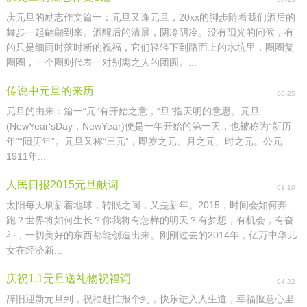
庆元旦的励志作文篇一：元旦又逢元旦，20xx的脚步随着我们酒后的
舞步一起翩翩到来。酒醒后的清晨，阴冷阴冷。没有阳光的问候，有
的只是细雨时落时断的祝福，它们轻轻下到路面上的水坑里，圈圈复
圈圈，一个圈则代表一对别离之人的团圆。...
传说中元旦的来历
06-25
元旦的由来：篇一“元”有开始之意，“旦”指天明的意思。元旦
(NewYear‘sDay，NewYear)便是一年开始的第一天，也被称为“新历
年”“阳历年”。元旦又称“三元”，即岁之元、月之元、时之元。公元
1911年...
人民日报2015元旦献词
01-10
太阳每天刷新着地球，转眼之间，又是新年。2015，时间会如何奔
跑？世界将如何生长？你我将有怎样的明天？有梦想，有机会，有奋
斗，一切美好的东西都能创造出来。刚刚过去的2014年，亿万中华儿
女在经济新...
庆祝1.1元旦送礼物祝福词
04-22
辞旧迎新元旦到，祝福赶忙报个到，快乐进入人生道，幸福惬意心里