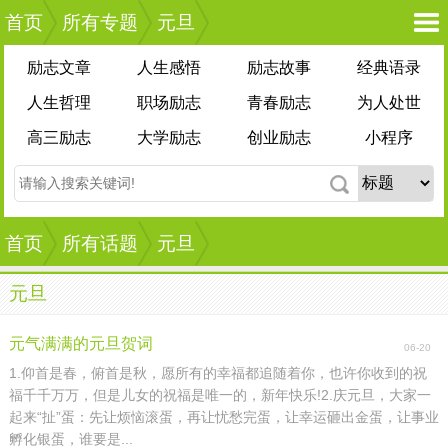
首页
所有专题
元旦
励志文章
人生感悟
励志故事
经典语录
人生哲理
职场励志
青春励志
为人处世
高三励志
大学励志
创业励志
小程序
首页
所有话题
元旦
元旦
元气满满的元旦贺词
06-20
1.仰首是春，俯首是秋，愿所有的幸福都追随着你，也许你收到的祝
福千千万万，但是儿女的祝福是唯一的，新年快乐!2.庆元旦，大家一
起来“扯”蛋：先让烦恼滚蛋，再让忧愁完蛋，让幸运砸出金蛋，让事业
孵化银蛋，谁要是...