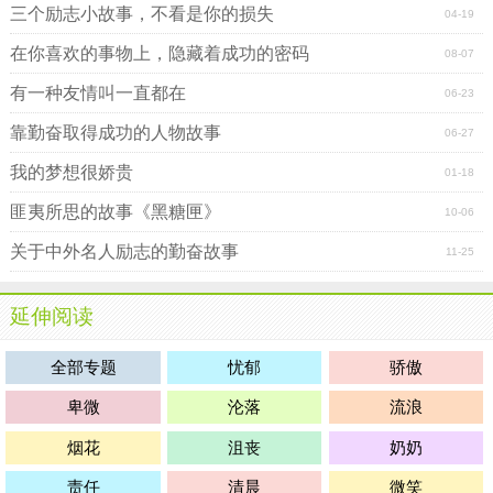
三个励志小故事，不看是你的损失
04-19
在你喜欢的事物上，隐藏着成功的密码
08-07
有一种友情叫一直都在
06-23
靠勤奋取得成功的人物故事
06-27
我的梦想很娇贵
01-18
匪夷所思的故事《黑糖匣》
10-06
关于中外名人励志的勤奋故事
11-25
延伸阅读
全部专题
忧郁
骄傲
卑微
沦落
流浪
烟花
沮丧
奶奶
责任
清晨
微笑