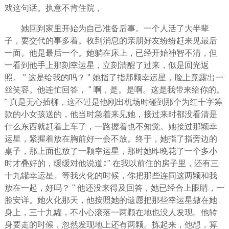
戏这句话。执意不肯住院，
她回到家里开始为自己准备后事。
一个人
活了大半辈
子，要交代的事多着。收到消息的亲朋好友纷纷赶来见最后
一面。他是最后一个。她躺在床上，已经开始神智不清，但
一看到他手上那刻幸运星，立刻清醒了过来，似是回光返
照。 " 这是给我的吗？ " 她指了指那颗幸运星，脸上竟露出一
丝笑容。他连忙回答， " 啊，是。是啊。这是我带来给你的。
" 真是无心插柳，这不过是他刚出机场时碰到那个为红十字筹
款的小女孩送的，他当时急着来见她，接过来时都没看清是
什么东西就赶着上车了，一路握着也不知觉。她接过那颗幸
运星，紧握着放在胸前好一会不放。终于，她指了指旁边的
桌子，那上面也放了一颗幸运星，那时她昨晚花了一个多小
时才叠好的，缓缓对他说道∶ " 在我以前住的房子里，还有三
十九罐幸运星。等我火化的时候，你把那些连同这两颗和我
放在一起，好吗？ " 他还没来得及回答，她已经合上眼睛，一
脸安详。她火化那天，他按照她的遗愿把那些幸运星撒在她
身上，三十九罐，不小心滚落一两颗在地也没人发现。他转
身要走的时候，忽然发现地上还有两颗。拣起来，他想，算