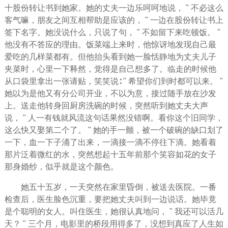
十股份转让书到她家。她的丈夫一边乐呵呵地说， " 不必这么
客气嘛，朋友之间互相帮助是应该的， " 一边在股份转让书上
签下名字。她没说什么，只说了句， " 不如留下来吃顿饭。 "
他没有不答应的理由。饭菜端上来时，他惊讶地发现自己最
爱吃的几样菜都有。但他抬头看到她一脸恬静地为丈夫儿子
夹菜时，心里一下释然，觉得是自己想多了。临走的时候他
从口袋里拿出一张请贴，笑笑说∶ "
希望
你们到时都可以来。 "
她以为是他又有分公司开业，不以为意，接过随手放在沙发
上。送走他转身回厨房洗碗的时候，突然听到她丈夫大声
说， " 人一有钱就风流这句话果然没错啊。看你这个旧同学，
这么快又娶第二个了。 " 她的手一颤，被一个破碗的缺口划了
一下，血一下子涌了出来，一滴接一滴不停往下滴。她看着
那片泛着微红的水，突然想起十五年前那个笑容如花的女子
那身婚纱，似乎就是这个颜色。
她五十五岁，一天突然在家里昏倒，被送去医院。一番
检查后，医生脸色沉重，要把她丈夫叫到一边说话。她毕竟
是个聪明的女人。叫住医生，她很认真地问， " 我还可以活几
天？ " 三个月，电影里的桥段用得多了，没想到真应了人生如