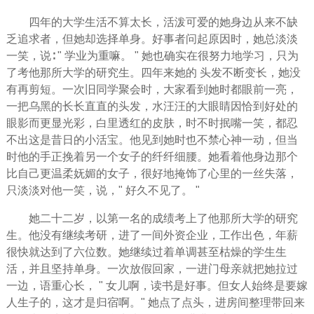
四年的大学生活不算太长，活泼可爱的她身边从来不缺
乏
追求
者，但她却选择
单身
。好事者问起原因时，她总淡淡
一笑，说∶ " 学业为重嘛。 " 她也确实在很
努力
地
学习
，只为
了考他那所大学的研究生。四年来她的 头发不断变长，她没
有再剪短。一次旧同学聚会时，大家看到她时都眼前一亮，
一把乌黑的长长直直的头发，水汪汪的大眼睛因恰到好处的
眼影而更显光彩，白里透红的皮肤，时不时抿嘴一笑，都忍
不出这是昔日的小活宝。他见到她时也不禁心神一动，但当
时他的手正挽着另一个女子的纤纤细腰。她看着他身边那个
比自己更温柔妩媚的女子，很好地掩饰了心里的一丝失落，
只淡淡对他一笑，说，" 好久不见了。 "
她二十二岁，以第一名的成绩考上了他那所大学的研究
生。他没有继续考研，进了一间外资企业，
工作
出色，年薪
很快就达到了六位数。她继续过着单调甚至枯燥的学生生
活，并且
坚持
单身。一次放假回家，一进门
母亲
就把她拉过
一边，语重心长， " 女儿啊，读书是好事。但
女人
始终是要嫁
人生
子的，这才是归宿啊。" 她点了点头，进房间整理带回来