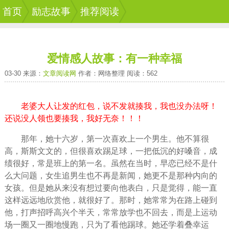
首页
励志故事
推荐阅读
爱情感人故事：有一种幸福
03-30 来源：
文章阅读网
作者：网络整理 阅读：562
老婆大人让发的红包，说不发就揍我，我也没办法呀！
还说没人领也要揍我，我好无奈！！！
那年，她十六岁，第一次
喜欢
上一个男生。他不算很
高，斯斯文文的，但很喜欢踢足球，一把低沉的好嗓音，成
绩很好，常是班上的第一名。虽然在当时，早恋已经不是什
么大问题，
女生
追男生也不再是新闻，她更不是那种内向的
女孩
。但是她从来没有想过要向他表白，只是觉得，能一直
这样远远地欣赏他，就很好了。那时，她常常为在路上碰到
他，打声招呼高兴个半天，常常放学也不回去，而是上运动
场一圈又一圈地慢跑，只为了看他踢球。她还学着叠幸运