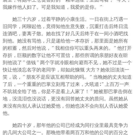
我嫁作他人妇了。可是我知道，我爱的是你。 "
她三十六岁，过着平静的小康生活。一日在街上巧遇一
旧同学，闲聊起他，竟得知他生意
失败
，沉重打击后终日流
连酒吧，妻离子散。她在找了好几天后终于在一间小酒吧找
到他。她没有骂他，只是递给他一本存折，那里面是她所有
的积蓄，然后对他说， " 我
相信
你可以重头再来的。 " 他打开
存折，巨额的数字让他不可置信，那些所谓的亲朋好友在听
到他说了 " 借钱 " 两个字就冷眼相向避而不见，她不过是一个
快让他淡忘名字的老同学，却如此慷慨 大方？她依旧淡淡一
笑，说， "
朋友
不是应该互相帮助的吗。 " 当晚她的丈夫知道
了后，一个重重的巴掌立刻甩了过来，大吼道∶ " 上百万一声
不吭就全给了他，你是不是看上人家了！ " 她被那巴掌击倒在
地，没
流泪
也没说话，更没有回答她丈夫的质问。虽然她从
来没有向别人承认过她爱他，但她也决不会向别人否认她爱
他。
她四十岁，那年他的公司已经成为同行业里最具竞争力
的几间大公司之一。那晚他带着两百万和他的公司的百分之