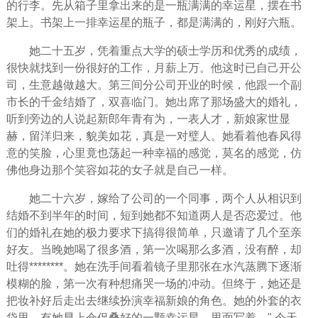
的行李。先从箱子里拿出来的是一瓶满满的幸运星，摆在书
架上。书架上一排幸运星的瓶子，都是满满的，刚好六瓶。
她二十五岁，凭着重点大学的硕士学历和优秀的成绩，
很快就找到一份很好的工作，月薪上万。他这时已自己开公
司，生意越做越大。第三间分公司开业的时候，他跟一个副
市长的千金结婚了，双喜临门。她出席了那场盛大的婚礼，
听到旁边的人说起新郎年青有为，一表人才，新娘家世显
赫，留洋归来，貌美如花，真是一对璧人。她看着他
春风
得
意的笑脸，心里竟也荡起一种
幸福
的感觉，莫名的感觉，仿
佛他身边那个笑容如花的女子就是自己一样。
她二十六岁，嫁给了公司的一个同事，两个人从相识到
结婚不到半年的
时间
，短到她都不知道两人是否
恋爱
过。他
们的婚礼在她的极力要求下搞得很简单，只邀请了几个至亲
好友。当晚她喝了很多酒，第一次喝那么多酒，没有醉，却
吐得********。她在洗手间看着镜子里那张在水汽蒸腾下逐渐
模糊的脸，第一次有种想痛哭一场的冲动。但终于，她还是
把妆补好后走出去继续扮演幸福新娘的角色。她的外套的衣
袋里，有她早上仓促叠好的一颗幸运星，里面写着，" 今天，