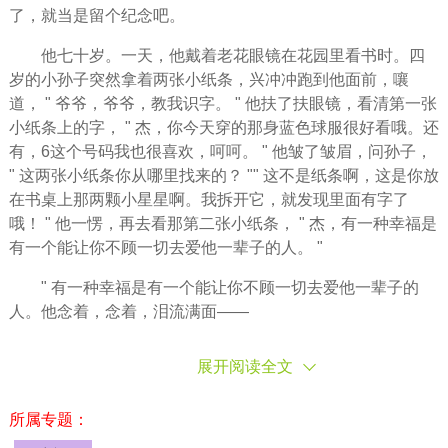
了，就当是留个
纪念
吧。
他七十岁。一天，他戴着老花眼镜在花园里看书时。四
岁的小孙子突然拿着两张小纸条，兴冲冲跑到他面前，嚷
道， "
爷爷
，爷爷，教我识字。 " 他扶了扶眼镜，看清第一张
小纸条上的字， " 杰，你今天穿的那身蓝色球服很好看哦。还
有，6这个号码我也很喜欢，呵呵。 " 他皱了皱眉，问孙子，
" 这两张小纸条你从哪里找来的？ "" 这不是纸条啊，这是你放
在书桌上那两颗小星星啊。我拆开它，就发现里面有字了
哦！ " 他一愣，再去看那第二张小纸条， " 杰，有一种幸福是
有一个能让你不顾一切去爱他一辈子的人。 "
" 有一种幸福是有一个能让你不顾一切去爱他一辈子的
人。他念着，念着，泪流满面——
展开阅读全文
所属专题：