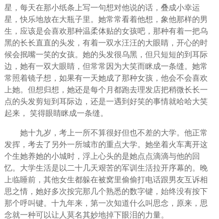
星，每天在那小纸条上写一句想对他说的话，叠成小幸运
星，
快乐
地放在大瓶子里。她常常看着他想，象他那样的男
生，应该是会喜欢那种
温柔
体贴的女孩吧，那种有着一把乌
黑的长长直直的头发，有着一双水汪汪的大眼睛，
开心
的时
候会抿嘴一笑的女孩。她的头发很乌黑，但只短短的到耳际
边，她有一双大眼睛，但常常因为大笑而眯成一条缝。她常
常照着镜子想，如果有一天她成了那种女孩，他会不会喜欢
上她。但想归想，她还是每个月都跑去理发店把稍微长长一
点的头发剪短到耳际边，还是一遇到好笑的事情就哈哈大笑
起来， 笑得眼睛眯成一条缝。
她十九岁，考上一所不算很好但也不差的大学。他正常
发挥，考去了另外一所城市的重点大学。她坐着火车离开这
个生她养她的小城时，浮上心头的是她点点滴滴与他的
回
忆
。大学
生活
是以二十几天艰苦的军训生活拉开序幕的。晚
上临睡前，其他女生都躲在被窝里偷偷打电话跟
男友
互诉
相
思
之情，她好多次按完那几个熟悉的数字键，始终没有按下
那个呼叫键。十九年来，第一次知道什么叫
思念
，原来，思
念就一种可以让人莫名其妙地掉下
眼泪
的力量。