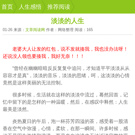
首页
人生感悟
推荐阅读
淡淡的人生
01-26 来源：
文章阅读网
作者：网络整理 阅读：165
老婆大人让发的红包，说不发就揍我，我也没办法呀！
还说没人领也要揍我，我好无奈！！！
“
曾经
在幽幽暗暗反反复复中追问，才知道平平淡淡从从
容容才是真”，淡淡的音乐，淡淡的思绪，呵，这淡淡的心情
竟然是这样
美丽
的无法控制。
很多时候，
生活
就在这样的淡淡中流过，蓦然回首，
记
忆
中留下的是怎样的一种
温暖
，然后，在感叹中释然：
人生
最美是淡然。
炎热夏日的午后，泡一杯芬芳四溢的茶，感受着一股清
香在空气中弥漫，心情，柔软，在那一瞬间。许多时候，
感