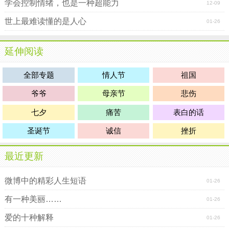
学会控制情绪，也是一种超能力
12-09
世上最难读懂的是人心
01-26
延伸阅读
全部专题
情人节
祖国
爷爷
母亲节
悲伤
七夕
痛苦
表白的话
圣诞节
诚信
挫折
最近更新
微博中的精彩人生短语
01-26
有一种美丽……
01-26
爱的十种解释
01-26