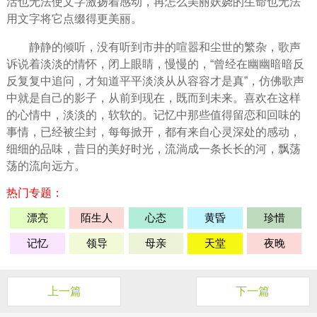
活也无法使文字激扬着感动，再怎么美丽妖娆的
生命
也无法
用文字将它点缀得更美丽。
静静的倾听，没有听到市井的喧嚣和尘世的繁杂，歌声
诉说着淡淡的情怀，闭上眼睛，慢慢的，“曾经在幽幽暗暗反
反复复中追问，才知道平平淡淡从从容容才是真”，仿佛歌声
中就是自己的影子，从前到现在，既而到未来。
喜欢
在这样
的心情中，淡淡的，软软的。记忆中那些值得留恋和回味的
事情，已经被尘封，每每掀开，都有来自心灵深处的感动，
细细的品味，昔日的美好时光，流淌成一条长长的河，飘荡
荡的流向
远方
。
热门专题：
漂亮
陌生人
心态
黄昏
珍惜
记忆
领导
母亲
天堂
夜晚
上一篇
下一篇