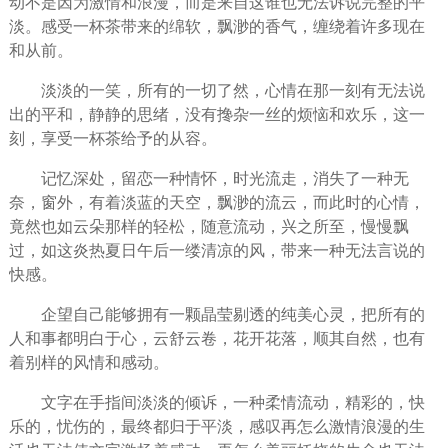
动
不是因为
激情
和
浪漫
，而是来自这谁也无法诉说完整的平
淡。感受一杯茶带来的绵软，飘渺的香气，缠绕着许多现在
和从前。
淡淡的一笑，所有的一切了然，心情在那一刻有无法说
出的平和，静静的思绪，没有搀杂一丝的
烦恼
和欢乐，这一
刻，享受一杯茶给予的从容。
记忆深处，留恋一种情怀，
时光
流走，消失了一种无
奈，窗外，有着淡蓝的天空，飘渺的流云，而此时的心情，
竟然也如云朵那样的轻松，随意流动，兴之所至，慢慢飘
过，如这炎热夏日午后一缕清凉的风，带来一种无法言说的
快感。
企望自己能够拥有一颗晶莹剔透的纯美
心灵
，把所有的
人和事都明白于心，云舒云卷，花开花落，顺其自然，也有
着别样的风情和感动。
文字在手指间淡淡的倾诉，一种柔情流动，精彩的，
快
乐
的，
忧伤
的，最终都归于平淡，感叹再怎么激情浪漫的生