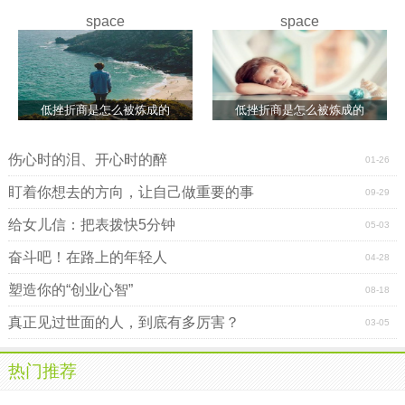
space
space
低挫折商是怎么被炼成的
低挫折商是怎么被炼成的
伤心时的泪、开心时的醉
01-26
盯着你想去的方向，让自己做重要的事
09-29
给女儿信：把表拨快5分钟
05-03
奋斗吧！在路上的年轻人
04-28
塑造你的“创业心智”
08-18
真正见过世面的人，到底有多厉害？
03-05
热门推荐