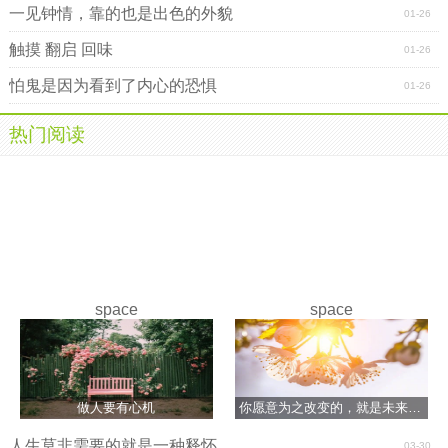
一见钟情，靠的也是出色的外貌
01-26
触摸 翻启 回味
01-26
怕鬼是因为看到了内心的恐惧
01-26
热门阅读
space
space
做人要有心机
你愿意为之改变的，就是未来能够成功的
人生莫非需要的就是一种释怀
03-30