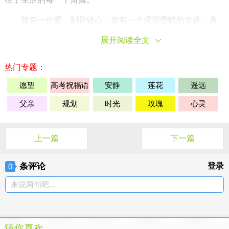
曾有一份爱，刻骨铭心，曾有一个渴望爱情的
女孩
，勇
敢地奔向心爱的人，爱的那么义无反顾，却又那么无怨
无
展开阅读全文
悔
，你曾说，爱如流星一般璀璨，却又如飞蛾扑火一般，让
人欲罢不能，而我，却感同身受，爱一个人，全力以赴，在
热门专题：
短暂的时光里把一颗心交给另外一颗心，对着流星许下爱的
誓言
，一场流星雨，一段浪漫的
邂逅
，和最爱的人一起在流
愿望
高考祝福语
安静
莲花
遥远
星下许愿的那一刻，多么
希望
时间能够定格，牵着的手不会
父亲
规划
时光
玫瑰
心灵
放开，紧紧相连的心不会分开，而我却低估了现实的残酷，
高估了爱情的美好，曾经的誓言有多么完美，在现实的不堪
一击之下，就有多少破绽，两个人
相遇
、相知，再到相爱，
上一篇
下一篇
有多么的不易，得到爱情的人，却不
懂得
珍惜
，誓言会变成
谎言，烟花终究会凋零，梦会变得支离破碎，在爱情里受过
条评论
登录
0
伤的人，再也没有能力去爱一个人，唯有你与众不同，在失
去爱情后，依旧没有停下自己的脚步，继续在人海茫茫中寻
来说两句吧...
找那个值得自己托付一生的人，从未说过
放弃
。
痛，让人无比清醒，却又让心在一瞬间变得支离破碎，
痛过的人，会比任何人都要
坚强
，也会比任何人都渴望有人
猜你喜欢