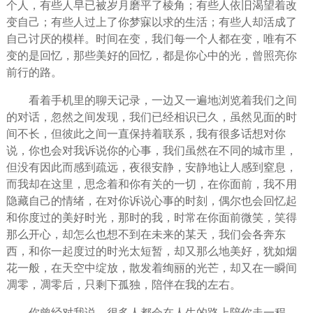
个人
，有些人早已被岁月磨平了棱角；有些人依旧
渴望
着改
变自己；有些人过上了你梦寐以求的
生活
；有些人却活成了
自己讨厌的模样。时间在变，我们每一个人都在变，唯有不
变的是回忆，那些美好的回忆，都是你心中的光，曾照亮你
前行的路。
看着手机里的聊天记录，一边又一遍地浏览着我们之间
的对话，忽然之间发现，我们已经相识已久，虽然见面的时
间不长，但彼此之间一直保持着联系，我有很多话想对你
说，你也会对我诉说你的心事，我们虽然在不同的城市里，
但没有因此而感到疏远，夜很
安静
，安静地让人感到窒息，
而我却在这里，
思念
着和你有关的一切，在你面前，我不用
隐藏自己的情绪，在对你诉说心事的时刻，偶尔也会回忆起
和你度过的美好
时光
，那时的我，时常在你面前
微笑
，笑得
那么
开心
，却怎么也想不到在未来的某天，我们会各奔东
西，和你一起度过的时光太短暂，却又那么地美好，犹如
烟
花
一般，在天空中绽放，散发着绚丽的光芒，却又在一瞬间
凋零，凋零后，只剩下
孤独
，陪伴在我的左右。
你曾经对我说，很多人都会在人生的路上陪你走一程，