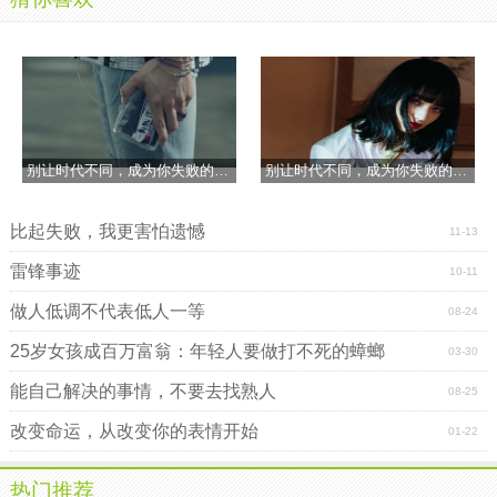
懂他的欲言又止，梦会让人沉醉其中，也会让人忘记所有的
不愉快，而那些沉浸在梦中的人，总是
喜欢
逃避现实，仿佛
这样，就可以让他们不难过，却没有发现，所有的一切，依
旧需要面对，不愿意面对的，只有那个不够坚强不够勇敢的
自己，心需要
安慰
，流过的泪会有人替你擦干，在年少时尝
遍人情冷暖的人，会比任何人都要珍惜，那来之不易的
幸
别让时代不同，成为你失败的借口
别让时代不同，成为你失败的借口
福
，你的敏感，你的
忧郁
，你的不安，你的焦虑，我都会
懂，而我也会默默地鼓励你，成为更好的自己，你的倔强，
你的逞强，不过是为了不让别人看到你内心深处的脆弱，但
比起失败，我更害怕遗憾
11-13
每一个人，都有脆弱的一面，只是你总是把难过的事情憋在
雷锋事迹
10-11
心底，什么也不肯说，既然不肯说，那我也不会强求，伤痕
在一瞬间撕裂，会痛的撕心裂肺，舍不得让你难过的我，会
做人低调不代表低人一等
08-24
理解你所有的辛酸与不易，也想做你的
守护
天使，默默地站
25岁女孩成百万富翁：年轻人要做打不死的蟑螂
03-30
在你的身后，为你付出所以的一切，只要你开心，我便无怨
无悔。
能自己解决的事情，不要去找熟人
08-25
改变命运，从改变你的表情开始
你说人长大后都会有自己的
烦恼
，所以一直不停地含着
01-22
泪奔跑，年少时许下的心愿，不一定会实现，很多人为了生
活而奔波忙碌着，所以不得不选择放弃最初的
梦想
，很多人
热门推荐