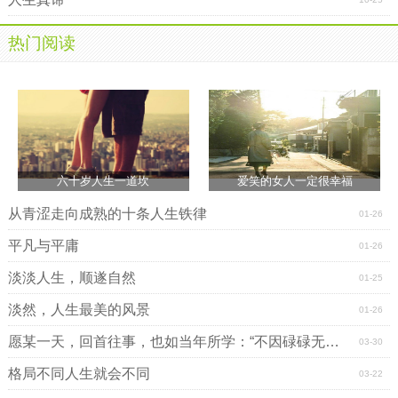
口的话写进诗里，我们早已过了为赋新词强说愁的年纪，写
下的文字里多了一份沧桑的韵味，时间改变了太多的事情，
热门阅读
曾经无忧无虑的人，也开始有了自己的烦恼，却也能够肩负
起自己的
责任
，这何尝不是一种令人欣慰的蜕变？
愿你历经千帆，归来仍是少年，愿你不忘初心，无论经
历多少风雨，依旧拥有一颗赤子之心，你所有的经历，都会
是你人生路上最宝贵的财富，即使心早已遍体鳞伤，勇敢的
人依旧会在暴风雨来临之际，奋力奔跑，愿你和最爱的人在
六十岁人生一道坎
爱笑的女人一定很幸福
一起，无论经历多少风雨，都不会放开彼此的手，真情不会
被现实打败，互相思念的人会紧紧地
拥抱
在一起，无论遇到
从青涩走向成熟的十条人生铁律
01-26
多少
挫折
，都不会选择放弃，时间会证明所有的一切，幸福
平凡与平庸
01-26
会在你的世界降临！
淡淡人生，顺遂自然
01-25
淡然，人生最美的风景
01-26
愿某一天，回首往事，也如当年所学：“不因碌碌无为而羞耻。”
03-30
格局不同人生就会不同
03-22