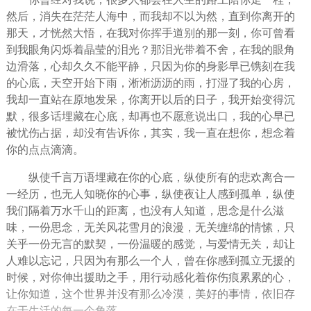
然后，消失在茫茫人海中，而我却不以为然，直到你离开的
那天，才恍然大悟，在我对你挥手道别的那一刻，你可曾看
到我眼角闪烁着晶莹的泪光？那泪光带着不舍，在我的眼角
边滑落，心却久久不能平静，只因为你的身影早已镌刻在我
的心底，天空开始下雨，淅淅沥沥的雨，打湿了我的心房，
我却一直站在原地发呆，你离开以后的日子，我开始变得
沉
默
，很多话埋藏在心底，却再也不愿意说出口，我的心早已
被
忧伤
占据，却没有告诉你，其实，我一直在想你，
想念
着
你的点点滴滴。
纵使千言万语埋藏在你的心底，纵使所有的悲欢离合一
一经历，也无人知晓你的心事，纵使夜让人感到
孤单
，纵使
我们隔着万水千山的距离，也没有人知道，思念是什么滋
味，一份思念，无关风花雪月的
浪漫
，无关缠绵的情愫，只
关乎一份无言的默契，一份
温暖
的感觉，与
爱情
无关，却让
人难以忘记，只因为有那么一个人，曾在你感到孤立无援的
时候，对你伸出援助之手，用行动感化着你伤痕累累的心，
让你知道，这个世界并没有那么冷漠，美好的事情，依旧存
在于生活的每一个角落。