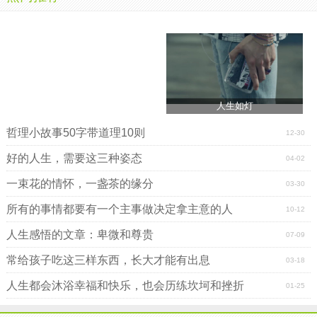
沉醉在纸醉金迷的世界里，渐渐地迷失了自己，
迷茫
和彷
徨，时常伴随在我们左右，很多人不得不接受事与愿违，在
接受事与愿违的那一刻，我看到了你眼神里的忧郁，却还是
默默地鼓励你，坚定地走下去，为了生活，成为一个勇敢的
人，这是你不得不去做的事情，当你勇敢地奔向梦的彼岸的
那一刻，你会为此而感到自豪，一颗
执着
的心从未改变，从
人生如灯
青春年少到历经沧桑，眼神里的坚定，便是最好的证明，一
颗饱经风霜的心，在经历了岁月的沉淀后，依旧坚韧无比，
哲理小故事50字带道理10则
12-30
这是时间给你最宝贵的财富，亦是你成长之后，最大的蜕
好的人生，需要这三种姿态
04-02
变。
一束花的情怀，一盏茶的缘分
03-30
时间不曾改变你坚定的信念，岁月未曾让你活成曾经讨
厌的模样，风轻轻吹拂着你的裙摆，我看见，站在风里的
所有的事情都要有一个主事做决定拿主意的人
10-12
你，用倔强的姿态，仰望着属于自己的天空，目光比从前更
人生感悟的文章：卑微和尊贵
07-09
为坚定，心渐渐地变得勇敢，你曾经
暗恋
的人，也慢慢地开
始喜欢你，你在得到他的回应的那一刻，在海边与他牵手，
常给孩子吃这三样东西，长大才能有出息
03-18
把你的手放进他的手心，我看见，他的眼睛里闪烁着
温柔
的
人生都会沐浴幸福和快乐，也会历练坎坷和挫折
01-25
光，那道光，照亮着你的
生命
，让你的世界变得丰富多彩，
把你的心交给他，那一刻，你的脸上露出了灿烂的笑容，是