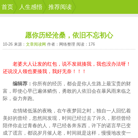
首页
人生感悟
推荐阅读
愿你历经沧桑，依旧不忘初心
10-26 来源：
文章阅读网
作者：网络整理 阅读：176
老婆大人让发的红包，说不发就揍我，我也没办法呀！
还说没人领也要揍我，我好无奈！！！
编辑荐：
你所有的
经历
，都会是你
人生
路上最宝贵的
财
富
，即使心早已遍体鳞伤，勇敢的人依旧会在暴风雨来临之
际，奋力奔跑。
在情绪低落的
夜晚
，在午夜梦回之时，独自一人
回忆
着
美好的
曾经
，忽然间发现，
时间
已经过去了许久，那些曾经
陪伴
你走过
青春
的人，早已经各奔东西，许下的诺言早已变
成了
谎言
，都说
岁月
催人老，时间就是这样，慢慢地改变
一