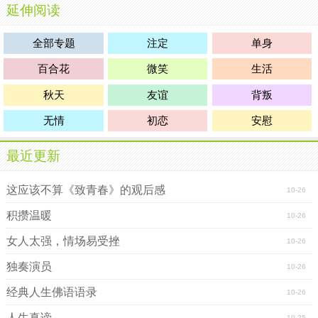
延伸阅读
你花费了很多力气，让自己变得优秀，才收获了一份甜蜜的
爱情。
全部专题
注定
单身
都说互
相思
念的人，会久别重逢，那么，我们什么时候
百合花
微笑
生活
才能再次相见？我不知道，却依旧
期待
那一刻的到来，心的
彼岸，你的音容笑貌依旧清晰，我对你的思念绵绵不绝，时
秋天
友谊
背叛
光的彼岸，我们都已褪去了年少时的青涩，多了一份成熟与
无情
初恋
安慰
沧桑，不同的经历让我们走向了不同的分岔路口，然而，时
间却依旧没有改变我们对彼此的思念，我们依旧是无话不谈
最近更新
的
朋友
，在孤单的夜晚，我常常与你在微信上诉说彼此的心
事，你也会在我伤心难过的时候给我安慰，虽然你不在我的
这应该不算《致青春》的观后感
10-26
身边，但我们依旧
相信
，会在同一个地方，再次相见，所
以，我便想要，去你所在的城市看海。
积攒温暖
10-26
去你所在的城市看海，海的对面，一定有更
美丽
的
风
女人太强，情场易受挫
10-26
景
，和你一起叙旧，一起回忆年少时的
往事
，虽然时间已经
独奏演员
10-26
过去了许久，但我们依旧记得，曾经拥有过的美好，你的脸
上依旧带着灿烂的笑容，却比从前多了一份成熟，我依旧
坚
经典人生佛语语录
10-26
持
着创作着自己的文字，在创作文字的时候，会把从未说出
人生真谛
10-25