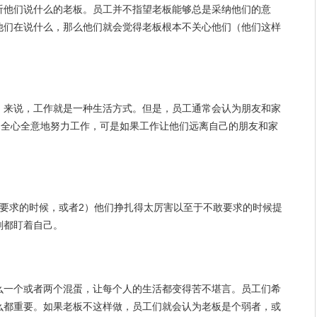
听他们说什么的老板。员工并不指望老板能够总是采纳他们的意
他们在说什么，那么他们就会觉得老板根本不关心他们（他们这样
）来说，工作就是一种
生活
方式。但是，员工通常会认为
朋友
和家
们全心全意地努力工作，可是如果工作让他们远离自己的朋友和家
们要求的时候，或者2）他们挣扎得太厉害以至于不敢要求的时候提
刻都盯着自己。
么一个或者两个混蛋，让每个人的生活都变得苦不堪言。员工们希
么都重要。如果老板不这样做，员工们就会认为老板是个弱者，或