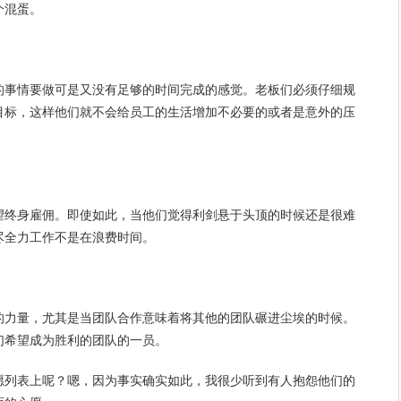
个混蛋。
的事情要做可是又没有足够的时间完成的感觉。老板们必须仔细
规
目标
，这样他们就不会给员工的生活增加不必要的或者是意外的压
望终身雇佣。即使如此，当他们觉得利剑悬于头顶的时候还是很难
尽全力工作不是在浪费时间。
的力量，尤其是当团队合作意味着将其他的团队碾进尘埃的时候。
们希望成为胜利的团队的一员。
愿列表上呢？嗯，因为事实确实如此，我很少听到有人抱怨他们的