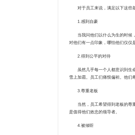
对于员工来说，满足以下这些
1.感到自豪
当我问他们以什么为生的时候
对他们有一点印象，哪怕他们仅仅
2.得到公平的对待
虽然几乎每
一个人
都意识到
生
雪上加霜。员工们痛恨偏袒。他们
3.尊重老板
当然，员工希望得到老板的尊
是值得他们效忠的
领导
者。
4.被倾听