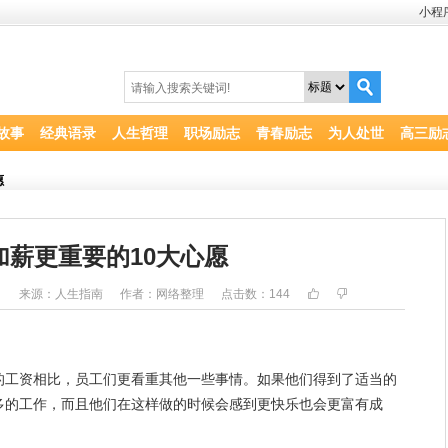
小程
故事
经典语录
人生哲理
职场励志
青春励志
为人处世
高三励
愿
加薪更重要的10大心愿
5
来源：人生指南
作者：网络整理
点击数：
144
的工资相比，员工们更看重其他一些事情。如果他们得到了适当的
多的
工作
，而且他们在这样做的时候会感到更
快乐
也会更富有成