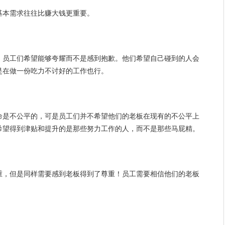
基本需求往往比赚大钱更重要。
，员工们
希望
能够夸耀而不是感到抱歉。他们希望自己碰到的人会
是在做一份吃力不讨好的工作也行。
命
是不公平的，可是员工们并不希望他们的老板在现有的不公平上
希望得到津贴和提升的是那些
努力
工作的人，而不是那些马屁精。
重，但是同样需要感到老板得到了尊重！员工需要
相信
他们的老板