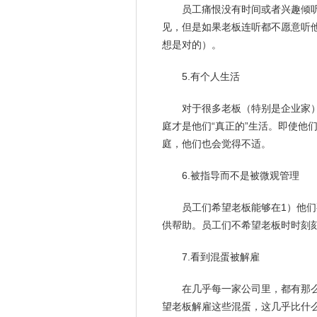
员工痛恨没有
时间
或者兴趣倾
见，但是如果老板连听都不愿意听
想是对的）。
5.有个
人生
活
对于很多老板（特别是企业家
庭才是他们“真正的”生活。即使他
庭，他们也会觉得不适。
6.被指导而不是被微观
管理
员工们希望老板能够在1）他
供帮助。员工们不希望老板时时刻
7.看到混蛋被解雇
在几乎每一家公司里，都有那
望老板解雇这些混蛋，这几乎比什