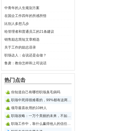
中青年的人生规划方案
在国企工作四年的所感所悟
比别人多想几步
给管理者和普通员工的21条建议
销售励志简短文章精选
关于工作的励志语录
职场达人：会说还是会做？
鲁肃：教你怎样和上司说话
热门点击
你知道自己有哪些职场臭毛病吗
职场中死得很难看的，99%都有这两个问题
领导最喜欢用的10种人
职场攻略：一万个美丽的未来，不如一个温暖的现在
职场工作中，靠什么赢得他人的信任感？