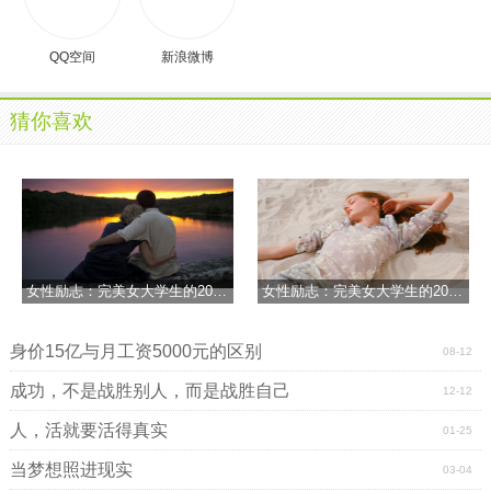
二：科学的方法;其三：良好的
心态
。
QQ空间
新浪微博
15. 一点一点地进步，不求贪多。
比较励志的高三名言推荐
猜你喜欢
1. 世上所有美好的
感情
加在一起，也抵不上一桩高尚的
行动。
2. 为
目标
，晚卧夜半，梦别星辰，脚踏实地，凌云舍我
其谁!
3. 争分夺秒巧复习，勤学苦练创佳绩、攀蟾折桂，舍我
女性励志：完美女大学生的20个优点
女性励志：完美女大学生的20个优点
其谁。
4. 脚踏实地，心无旁骛，珍惜分分秒秒。紧跟
老师
，夯
身价15亿与月工资5000元的区别
08-12
实基础。
成功，不是战胜别人，而是战胜自己
12-12
5. 埋首俯身，全为了奋力向上，并不是对头上的太阳缺
人，活就要活得真实
01-25
乏感情。
当梦想照进现实
03-04
6. 做决定之前仔细考虑，一旦作了决定就要勇往直前、