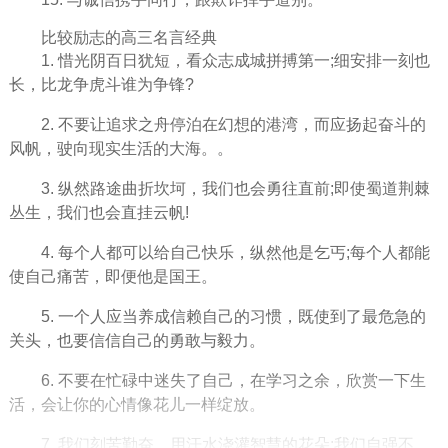
比较励志的高三名言
经典
1. 惜
光阴
百日犹短，看众志成城拼搏第一;细安排一刻也
长，比龙争虎斗谁为争锋?
2. 不要让
追求
之舟停泊在
幻想
的港湾，而应扬起
奋斗
的
风帆，驶向现实
生活
的大海。。
3. 纵然路途曲折坎坷，我们也会勇往直前;即使蜀道荆棘
丛生，我们也会直挂云帆!
4. 每个人都可以给自己
快乐
，纵然他是乞丐;每个人都能
使自己
痛苦
，即便他是国王。
5.
一个人
应当养成信赖自己的习惯，既使到了最危急的
关头，也要信信自己的勇敢与毅力。
6. 不要在忙碌中迷失了自己，在学习之余，欣赏一下生
活，会让你的心情像花儿一样绽放。
7. 我们刻苦勤奋，用汗水浇灌
智慧
的花朵;我们自强不