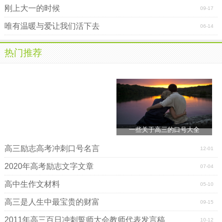
刚上大一的时候
坚持到底。
09-17
唯有温暖与爱让我们活下去
06-14
7. 摒弃侥幸之念，必取百炼成钢;厚积分秒之功，始得一
鸣惊人。
热门推荐
8. 作业考试化，考试高考化，将平时考试当高考，高考
考试当平时。
9.
回忆
很美，尽管过程艰辛：也许结果总有遗憾，但我
们无愧于心。
10. 没有目标就没有方向，每一个学习阶段都应该给自己
一些关于高三的口号大全
树立一个目标。
高三励志高考冲刺口号名言
12-01
11. 奋斗者的
幸福
是从痛苦起步的，享乐者的痛苦是
2020年高考励志文字文章
从“幸福”开始的。
07-04
高中生作文材料
05-10
12. 为理想今日埋头遨游书海甘
寂寞
，酬壮志明朝昂首驰
骋碧宵展宏图。
高三是人生中最宝贵的财富
09-15
13. 养浩然正气，成经纬之才，我们用勤奋、用智慧书写
2011年高三百日冲刺誓师大会教师代表发言稿
10-12