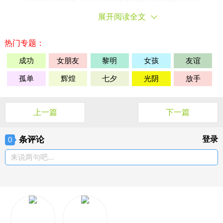
息，用毅力和豪情，创造辉煌人生!
展开阅读全文
8. 学练并举，成竹在胸，敢问逐鹿群雄今何在?师生同
志，协力攻关，笑看燕赵魁首谁人得。
热门专题：
成功
女朋友
黎明
女孩
友谊
9. 勇者，必以决斗之勇气与五张试卷一决雌雄;懦夫，概
以鼠目之寸光量人生此战必输无疑!
孤单
辉煌
七夕
光阴
放手
10. 健康身体是基础，良好学风是条件，勤奋刻苦是前
提，学习方法是关键，心理素质是保证。
上一篇
下一篇
11. 人生能有几回搏?现在不搏更待何时?
珍惜
机遇吧，让
金色的年华碰撞出更加灿烂的火花!
条评论
登录
0
来说两句吧...
12. 只有经过地狱般的磨练，才能拥有创造
天堂
的力量;只
有流过血的手指才能弹出世间的绝唱。
13. 成功者之所以成功，第一个是因为他做别人不愿意做
的事情。第二个他做别人不敢做的事情。
14. 开启高考成功之门，钥匙有三。其一：勤奋的精神;其