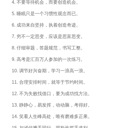
4. 不要
等待
机会，而要创造机会。
5. 睡眠只是一个
习惯
性观念而已。
6.
成功
来自
坚持
，
执着
创造奇迹。
7. 穷不一定思变，应该是思富思变。
8. 仔细审题，答题规范，书写工整。
9. 高考是汇百万人参加的一次练习。
10. 调节好兴奋期，
学习
一浪高一浪。
11. 合理安排
时间
，就等于节约时间。
12. 不为
失败
找借口，要为成功找
方法
。
13. 静静心，易发挥，动动脑，考得好。
14. 笑看人生峰高处，唯有磨难多正果。
15. 与
诚信
携手同行，跟欺诈挥手道别。