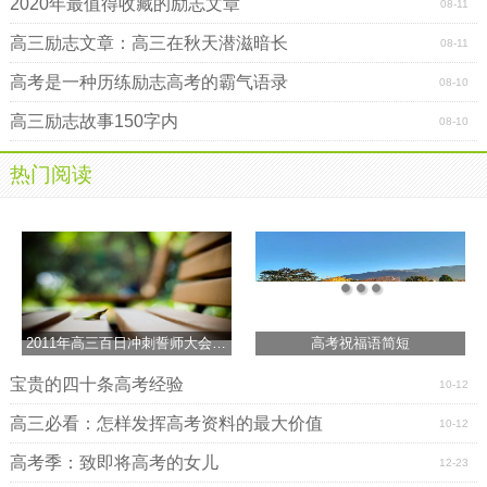
2020年最值得收藏的励志文章
08-11
中奏响人生壮美的乐间。
高三励志文章：高三在秋天潜滋暗长
08-11
高考是一种历练励志高考的霸气语录
08-10
高三励志故事150字内
08-10
热门阅读
2011年高三百日冲刺誓师大会程序
高考祝福语简短
宝贵的四十条高考经验
10-12
高三必看：怎样发挥高考资料的最大价值
10-12
高考季：致即将高考的女儿
12-23