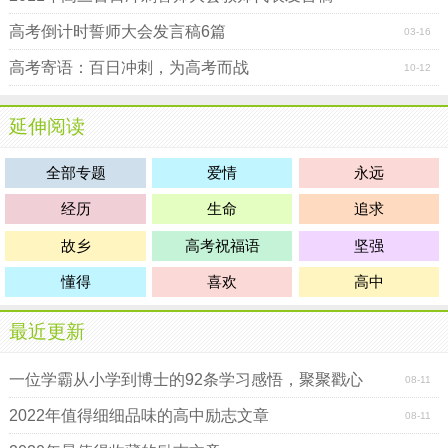
我们的壮丽人生。
高考倒计时誓师大会发言稿6篇
03-16
14. 意气风发，寒冬散尽喜迎
元旦
佳节;志存高远，春意盎
高考寄语：百日冲刺，为高考而战
10-12
然更看男儿发愤。
15. 十年苦读一朝决胜负换来笑逐颜开，数载艰辛六月定
延伸阅读
乾坤赢得似锦前程。
全部专题
爱情
永远
16. 没有平日的失败，就没有最终的成功。重要的是分析
经历
生命
追求
失败原因并吸取教训。
故乡
高考祝福语
坚强
17. 如果缺少破土面出并与风雪拚搏的勇气，种子的前途
并不比落叶美妙一分。
懂得
喜欢
高中
18. 高考试卷是一把刻度不均匀的尺子：对于你自己来
最近更新
说，难题的分值不一定高。
19. 驾驭
命运
的舵是奋斗。不抱有一丝幻想，不
放弃
一点
一位学霸从小学到博士的92条学习感悟，聚聚戳心
08-11
机会，不停止一日
努力
。
2022年值得细细品味的高中励志文章
08-11
20. 不安于现状，不甘于平庸，就可能在勇于进取的奋斗