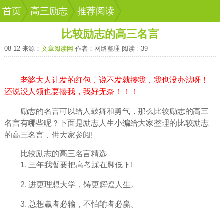
首页
高三励志
推荐阅读
比较励志的高三名言
08-12 来源：
文章阅读网
作者：网络整理 阅读：39
老婆大人让发的红包，说不发就揍我，我也没办法呀！
还说没人领也要揍我，我好无奈！！！
励志的名言可以给人鼓舞和勇气，那么比较励志的高三
名言有哪些呢？下面是励志
人生
小编给大家整理的比较励志
的高三名言，供大家参阅!
比较励志的高三名言精选
1. 三年我誓要把
高考
踩在脚低下!
2. 进更
理想
大学，铸更
辉煌
人生。
3. 总想赢者必输，不怕输者必赢。